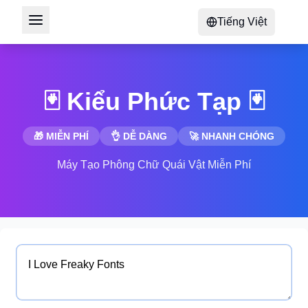
Tiếng Việt
🃏 Kiểu Phức Tạp 🃏
🎁 MIỄN PHÍ
👌 DỄ DÀNG
🚀 NHANH CHÓNG
Máy Tạo Phông Chữ Quái Vật Miễn Phí