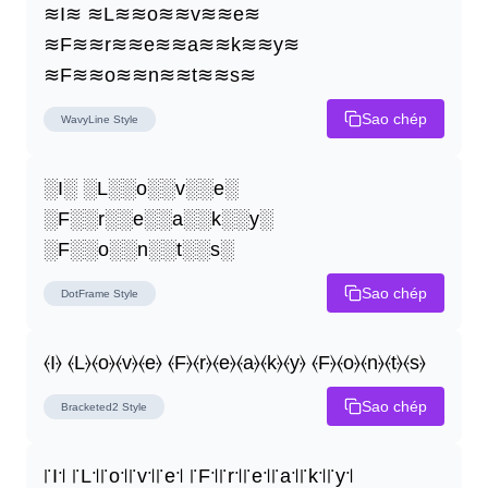
≋I≋ ≋L≋≋o≋≋v≋≋e≋ 
≋F≋≋r≋≋e≋≋a≋≋k≋≋y≋ 
≋F≋≋o≋≋n≋≋t≋≋s≋
Sao chép
WavyLine
Style
░I░ ░L░░o░░v░░e░ 
░F░░r░░e░░a░░k░░y░ 
░F░░o░░n░░t░░s░
Sao chép
DotFrame
Style
⦑I⦒ ⦑L⦒⦑o⦒⦑v⦒⦑e⦒ ⦑F⦒⦑r⦒⦑e⦒⦑a⦒⦑k⦒⦑y⦒ ⦑F⦒⦑o⦒⦑n⦒⦑t⦒⦑s⦒
Sao chép
Bracketed2
Style
꜍I꜉ ꜍L꜉꜍o꜉꜍v꜉꜍e꜉ ꜍F꜉꜍r꜉꜍e꜉꜍a꜉꜍k꜉꜍y꜉ 