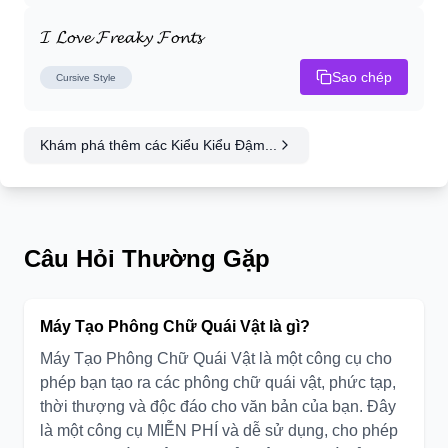
𝓘 𝓛𝓸𝓿𝓮 𝓕𝓻𝓮𝓪𝓴𝔂 𝓕𝓸𝓷𝓽𝓼
Sao chép
Cursive
Style
Khám phá thêm các Kiểu Kiểu Đậm...
Câu Hỏi Thường Gặp
Máy Tạo Phông Chữ Quái Vật là gì?
Máy Tạo Phông Chữ Quái Vật là một công cụ cho
phép bạn tạo ra các phông chữ quái vật, phức tạp,
thời thượng và độc đáo cho văn bản của bạn. Đây
là một công cụ MIỄN PHÍ và dễ sử dụng, cho phép