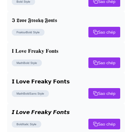
Sao chép
Bold
Style
𝕴 𝕷𝖔𝖛𝖊 𝕱𝖗𝖊𝖆𝖐𝖞 𝕱𝖔𝖓𝖙𝖘
Sao chép
FrakturBold
Style
𝐈 𝐋𝐨𝐯𝐞 𝐅𝐫𝐞𝐚𝐤𝐲 𝐅𝐨𝐧𝐭𝐬
Sao chép
MathBold
Style
𝗜 𝗟𝗼𝘃𝗲 𝗙𝗿𝗲𝗮𝗸𝘆 𝗙𝗼𝗻𝘁𝘀
Sao chép
MathBoldSans
Style
𝙄 𝙇𝙤𝙫𝙚 𝙁𝙧𝙚𝙖𝙠𝙮 𝙁𝙤𝙣𝙩𝙨
Sao chép
BoldItalic
Style