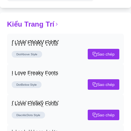
Kiểu Trang Trí
I͓̽ L͓̽o͓̽v͓̽e͓̽ F͓̽r͓̽e͓̽a͓̽k͓̽y͓̽ F͓̽o͓̽n͓̽t͓̽s͓̽
Sao chép
DotAbove
Style
I͎ L͎o͎v͎e͎ F͎r͎e͎a͎k͎y͎ F͎o͎n͎t͎s͎
Sao chép
DotBelow
Style
I̤̊ L̤̊o̤̊v̤̊e̤̊ F̤̊r̤̊e̤̊å̤k̤̊ẙ̤ F̤̊o̤̊n̤̊t̤̊s̤̊
Sao chép
DiacriticDots
Style