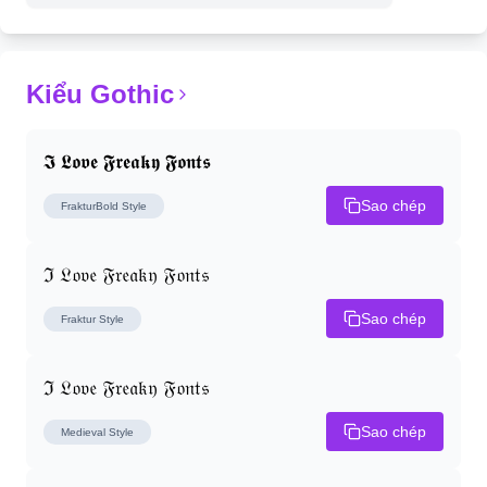
Kiểu Gothic
𝕴 𝕷𝖔𝖛𝖊 𝕱𝖗𝖊𝖆𝖐𝖞 𝕱𝖔𝖓𝖙𝖘
Sao chép
FrakturBold
Style
ℑ 𝔏𝔬𝔳𝔢 𝔉𝔯𝔢𝔞𝔨𝔶 𝔉𝔬𝔫𝔱𝔰
Sao chép
Fraktur
Style
ℑ 𝔏𝔬𝔳𝔢 𝔉𝔯𝔢𝔞𝔨𝔶 𝔉𝔬𝔫𝔱𝔰
Sao chép
Medieval
Style