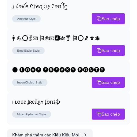
꠸ ꪶꪮꪜꫀ ᠻ᥅ꫀꪖᛕꪗ ᠻꪮꪀꪻᦓ
Sao chép
Ancient
Style
🚹 💪⭕✌📧 🎏®📧🅰🎋🍸 🎏⭕🎵🍄💲
Sao chép
EmojiStyle
Style
🅘 🅛🅞🅥🅔 🅕🅡🅔🅐🅚🅨 🅕🅞🅝🅣🅢
Sao chép
InvertCircled
Style
ɨ ʟօʋɛ ʄʀɛǟӄʏ ʄօռȶֆ
Sao chép
MixedAlphabet
Style
Khám phá thêm các Kiểu Kiểu Mới...