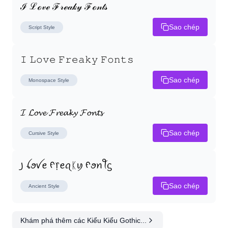
ℐ ℒℴ𝓋ℯ ℱ𝓇ℯ𝒶𝓀𝓎 ℱℴ𝓃𝓉𝓈
Sao chép
Script
Style
𝙸 𝙻𝚘𝚟𝚎 𝙵𝚛𝚎𝚊𝚔𝚢 𝙵𝚘𝚗𝚝𝚜
Sao chép
Monospace
Style
𝓘 𝓛𝓸𝓿𝓮 𝓕𝓻𝓮𝓪𝓴𝔂 𝓕𝓸𝓷𝓽𝓼
Sao chép
Cursive
Style
꠸ ꪶꪮꪜꫀ ᠻ᥅ꫀꪖᛕꪗ ᠻꪮꪀꪻᦓ
Sao chép
Ancient
Style
Khám phá thêm các Kiểu Kiểu Gothic...