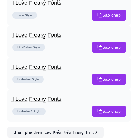
I̾ L̾o̾v̾e̾ F̾r̾e̾a̾k̾y̾ F̾o̾n̾t̾s̾
Sao chép
Tilde
Style
I̳ L̳o̳v̳e̳ F̳r̳e̳a̳k̳y̳ F̳o̳n̳t̳s̳
Sao chép
LineBelow
Style
I̲ L̲o̲v̲e̲ F̲r̲e̲a̲k̲y̲ F̲o̲n̲t̲s̲
Sao chép
Underline
Style
I̲ L̲o̲v̲e̲ F̲r̲e̲a̲k̲y̲ F̲o̲n̲t̲s̲
Sao chép
Underline2
Style
Khám phá thêm các Kiểu Kiểu Trang Trí...