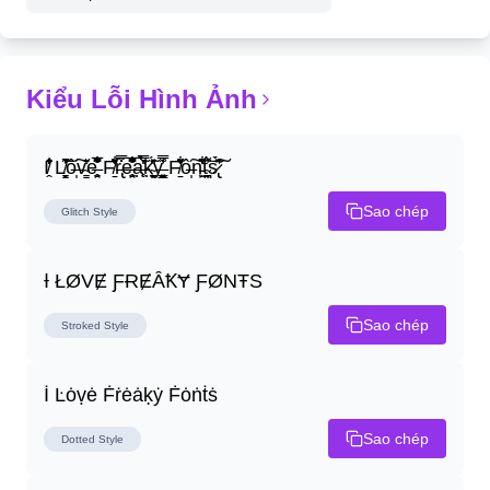
Kiểu Lỗi Hình Ảnh
I̸̭̍̄̂̐̒̾̔ L̸̘̳̞̋̓̏̍͐͝ô̶̩͠v̴̳̔̈͛e̶̤̹̼̥͋͆̂̅͊̽͂ F̸̱̈̌͋̍̒̽r̶̢̅͒̿͒e̶̤̹̼̥͋͆̂̅͊̽͂a̶̛̜̥̜̣̔̓̉̿̌̃̀̅k̴͈͕̮͉̫̮̣̃̽̈́̔̎y̶̬͓͍͇̰͚͑̿̓͌ F̸̱̈̌͋̍̒̽ô̶̩͠n̵̫͖͛͗̓̏̌͋̏̔̋t̴̘̪̦͌́̍͝s̷̢̛̀̃̆́̽͘͠
Sao chép
Glitch
Style
Ɨ ŁØVɆ ƑɌɆȂꝀɎ ƑØNŦS
Sao chép
Stroked
Style
İ Ŀȯṿė Ḟṙėȧḳẏ Ḟȯṅṫṡ
Sao chép
Dotted
Style