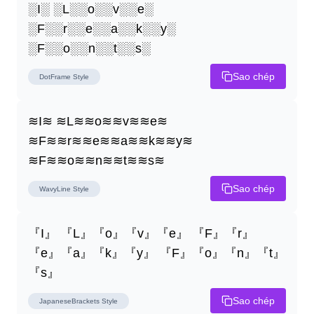
░I░ ░L░░o░░v░░e░ 
░F░░r░░e░░a░░k░░y░ 
░F░░o░░n░░t░░s░
Sao chép
DotFrame
Style
≋I≋ ≋L≋≋o≋≋v≋≋e≋ 
≋F≋≋r≋≋e≋≋a≋≋k≋≋y≋ 
≋F≋≋o≋≋n≋≋t≋≋s≋
Sao chép
WavyLine
Style
『I』 『L』『o』『v』『e』 『F』『r』
『e』『a』『k』『y』 『F』『o』『n』『t』
『s』
Sao chép
JapaneseBrackets
Style