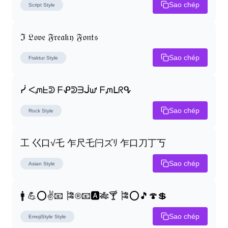
Sao chép
Script
Style
ℑ 𝔏𝔬𝔳𝔢 𝔉𝔯𝔢𝔞𝔨𝔶 𝔉𝔬𝔫𝔱𝔰
Sao chép
Fraktur
Style
ᓰ ᐸᘻᖶᕲ ᖴᕵᕲᗱᒎᘺ ᖴᘻᒪᖇᕴ
Sao chép
Rock
Style
工 巜口√乇 乍尺乇闩ズﾘ 乍口刀丁丂
Sao chép
Asian
Style
🚹 💪⭕✌📧 🎏®📧🅰🎋🍸 🎏⭕🎵🍄💲
Sao chép
EmojiStyle
Style