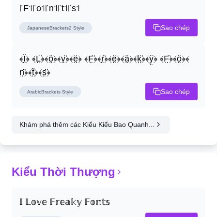
꜍F꜉꜍o꜉꜍n꜉꜍t꜉꜍s꜉
Sao chép
JapaneseBrackets2
Style
﴾Ï̤﴿ ﴾L̤̈﴿﴾ö̤﴿﴾v̤̈﴿﴾ë̤﴿ ﴾F̤̈﴿﴾r̤̈﴿﴾ë̤﴿﴾ä̤﴿﴾k̤̈﴿﴾ÿ̤﴿ ﴾F̤̈﴿﴾ö̤﴿﴾
n̤̈﴿﴾ẗ̤﴿﴾s̤̈﴿
Sao chép
ArabicBrackets
Style
Khám phá thêm các Kiểu Kiểu Bao Quanh...
Kiểu Thời Thượng
𝕀 𝕃𝕠𝕧𝕖 𝔽𝕣𝕖𝕒𝕜𝕪 𝔽𝕠𝕟𝕥𝕤