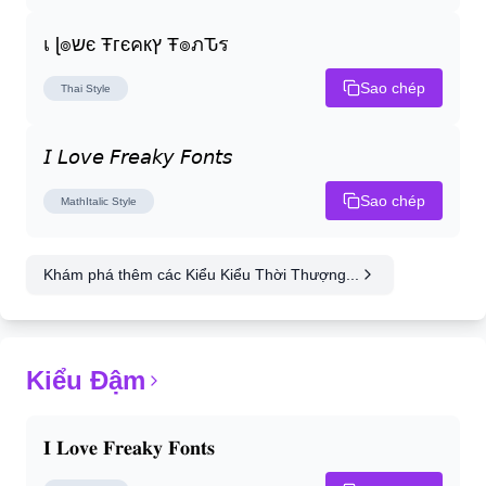
เ ɭ๏שє Ŧгєคкץ Ŧ๏ภԎร
Sao chép
Thai
Style
𝘐 𝘓𝘰𝘷𝘦 𝘍𝘳𝘦𝘢𝘬𝘺 𝘍𝘰𝘯𝘵𝘴
Sao chép
MathItalic
Style
Khám phá thêm các Kiểu Kiểu Thời Thượng...
Kiểu Đậm
𝐈 𝐋𝐨𝐯𝐞 𝐅𝐫𝐞𝐚𝐤𝐲 𝐅𝐨𝐧𝐭𝐬