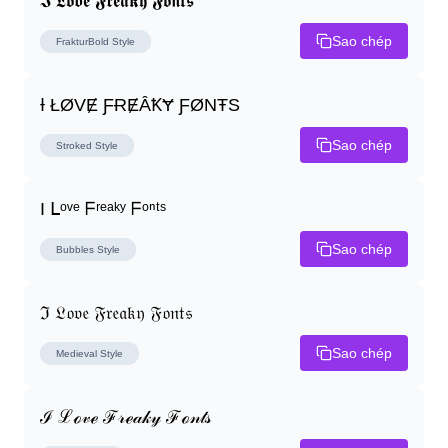
𝕴 𝕷𝖔𝖛𝖊 𝕱𝖗𝖊𝖆𝖐𝖞 𝕱𝖔𝖓𝖙𝖘
Sao chép
FrakturBold
Style
Ɨ ŁØVɆ ƑɌɆȂꝀɎ ƑØNŦS
Sao chép
Stroked
Style
I ᒪᵒᵛᵉ ᖴʳᵉᵃᵏʸ ᖴᵒⁿᵗˢ
Sao chép
Bubbles
Style
ℑ 𝔏𝔬𝔳𝔢 𝔉𝔯𝔢𝔞𝔨𝔶 𝔉𝔬𝔫𝔱𝔰
Sao chép
Medieval
Style
ℐ ℒℴ𝓋ℯ ℱ𝓇ℯ𝒶𝓀𝓎 ℱℴ𝓃𝓉𝓈