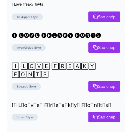
ᴵ ᴸᵒᵛᵉ ᶠʳᵉᵃᵏʸ ᶠᵒⁿᵗˢ
Sao chép
TinyUpper
Style
🅘 🅛🅞🅥🅔 🅕🅡🅔🅐🅚🅨 🅕🅞🅝🅣🅢
Sao chép
InvertCircled
Style
🄸 🄻🄾🅅🄴 🄵🅁🄴🄰🄺🅈 
🄵🄾🄽🅃🅂
Sao chép
Squared
Style
I⃣ L⃣o⃣v⃣e⃣ F⃣r⃣e⃣a⃣k⃣y⃣ F⃣o⃣n⃣t⃣s⃣
Sao chép
Boxed
Style