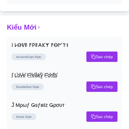
Kiểu Mới
𐌉 𐌋Ꝋᕓ𐌄 𐌅𐌓𐌄𐌀𐌊𐌙 𐌅Ꝋ𐌍𐌕𐌔
Sao chép
AncientScript
Style
I̤̊ L̤̊o̤̊v̤̊e̤̊ F̤̊r̤̊e̤̊å̤k̤̊ẙ̤ F̤̊o̤̊n̤̊t̤̊s̤̊
Sao chép
DoubleDots
Style
Ĵ Μρωƒ Ǥѕƒвℓz Ǥρσυт
Sao chép
Greek
Style