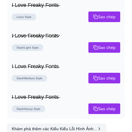
I̶ L̶o̶v̶e̶ F̶r̶e̶a̶k̶y̶ F̶o̶n̶t̶s̶
Sao chép
Lines
Style
I̷ L̷o̷v̷e̷ F̷r̷e̷a̷k̷y̷ F̷o̷n̷t̷s̷
Sao chép
SlashLight
Style
I̴ L̴o̴v̴e̴ F̴r̴e̴a̴k̴y̴ F̴o̴n̴t̴s̴
Sao chép
SlashMedium
Style
I̶ L̶o̶v̶e̶ F̶r̶e̶a̶k̶y̶ F̶o̶n̶t̶s̶
Sao chép
SlashHeavy
Style
Khám phá thêm các Kiểu Kiểu Lỗi Hình Ảnh...