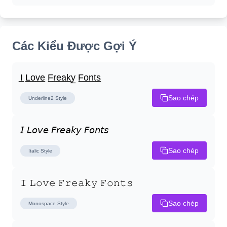
Các Kiểu Được Gợi Ý
I̲ L̲o̲v̲e̲ F̲r̲e̲a̲k̲y̲ F̲o̲n̲t̲s̲
Sao chép
Underline2
Style
𝘐 𝘓𝘰𝘷𝘦 𝘍𝘳𝘦𝘢𝘬𝘺 𝘍𝘰𝘯𝘵𝘴
Sao chép
Italic
Style
𝙸 𝙻𝚘𝚟𝚎 𝙵𝚛𝚎𝚊𝚔𝚢 𝙵𝚘𝚗𝚝𝚜
Sao chép
Monospace
Style