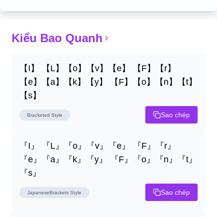
Kiểu Bao Quanh
【I】 【L】【o】【v】【e】 【F】【r】
【e】【a】【k】【y】 【F】【o】【n】【t】
【s】
Sao chép
Bracketed
Style
『I』 『L』『o』『v』『e』 『F』『r』
『e』『a』『k』『y』 『F』『o』『n』『t』
『s』
Sao chép
JapaneseBrackets
Style