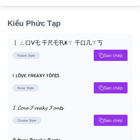
Kiểu Phức Tạp
丨 ㄥ口ᐯ乇 千尺乇卂Ҝㄚ 千口几ㄒ丂
Sao chép
Future
Style
ı ʟȏṿє ғяєѧҡʏ ғȏṅṭṡ
Sao chép
Runic
Style
𝓘 𝓛𝓸𝓿𝓮 𝓕𝓻𝓮𝓪𝓴𝔂 𝓕𝓸𝓷𝓽𝓼
Sao chép
Cursive
Style