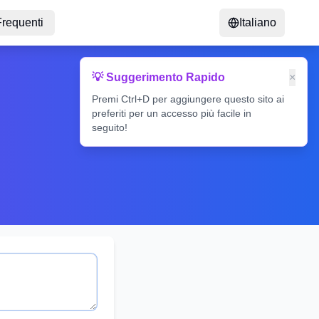
requenti
Italiano
💡 Suggerimento Rapido
×
Premi Ctrl+D per aggiungere questo sito ai
preferiti per un accesso più facile in
seguito!