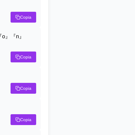
Copia
『o』『n』
Copia
Copia
Copia