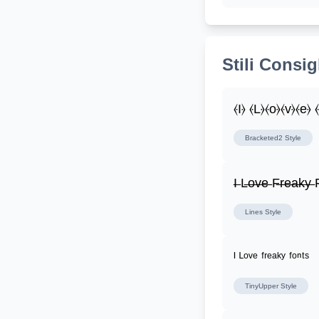
Stili Consigl
⦑I⦒ ⦑L⦒⦑o⦒⦑v⦒⦑e⦒ 
Bracketed2
Style
I̶ L̶o̶v̶e̶ F̶r̶e̶a̶k̶y̶ F
Lines
Style
ᴵ ᴸᵒᵛᵉ ᶠʳᵉᵃᵏʸ ᶠᵒⁿᵗˢ
TinyUpper
Style