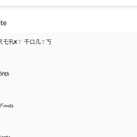
te
千尺乇卂Ҝㄚ 千口几ㄒ丂
ȏṅṭṡ
𝓕𝓸𝓷𝓽𝓼