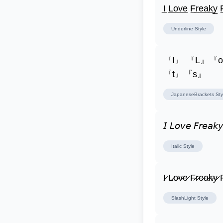
I̲ L̲o̲v̲e̲ F̲r̲e̲a̲k̲y̲ F
Underline
Style
『I』 『L』『
『t』『s』
JapaneseBrackets
Sty
𝘐 𝘓𝘰𝘷𝘦 𝘍𝘳𝘦𝘢𝘬𝘺
Italic
Style
I̷ L̷o̷v̷e̷ F̷r̷e̷a̷k̷y̷ F
SlashLight
Style