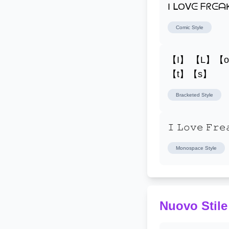
I ᒪOᐯᕮ ᖴᖇᕮ
Comic
Style
【I】 【L】【
【t】【s】
Bracketed
Style
𝙸 𝙻𝚘𝚟𝚎 𝙵𝚛𝚎
Monospace
Style
Nuovo Stile