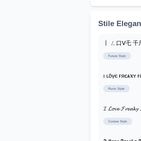
Stile Elegan
丨 ㄥ口ᐯ乇 
Future
Style
ı ʟȏṿє ғяєѧҡʏ ғ
Runic
Style
𝓘 𝓛𝓸𝓿𝓮 𝓕𝓻𝓮𝓪𝓴𝔂 
Cursive
Style