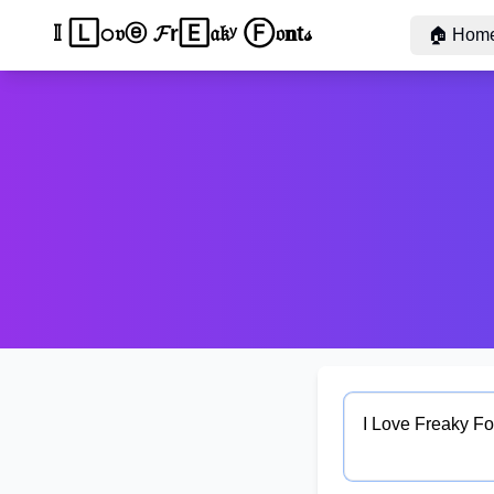
I 𝐋ⓞ𝚟🄴 𝔉ⓡ𝕖𝚊ᵏ𝐲 ℱⓞ𝓷𝕥ˢ
🏠
Hom