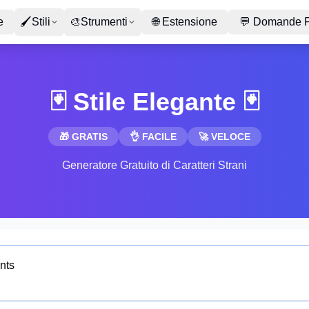
e
🖌
Stili
🎨
Strumenti
🌐
Estensione
💬
Domande F
🃏 Stile Elegante 🃏
🎁 GRATIS
👌 FACILE
🚀 VELOCE
Generatore Gratuito di Caratteri Strani