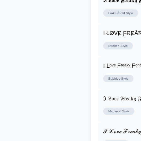
𝕴 𝕷𝖔𝖛𝖊 𝕱𝖗𝖊𝖆𝖐𝖞 𝕱
FrakturBold
Style
Ɨ ŁØVɆ ƑɌɆȂ
Stroked
Style
I ᒪᵒᵛᵉ ᖴʳᵉᵃᵏʸ ᖴᵒⁿᵗ
Bubbles
Style
ℑ 𝔏𝔬𝔳𝔢 𝔉𝔯𝔢𝔞𝔨𝔶 𝔉
Medieval
Style
ℐ ℒℴ𝓋ℯ ℱ𝓇ℯ𝒶𝓀𝓎