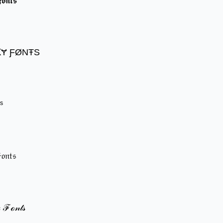
𝖔𝖓𝖙𝖘
ꝀɎ ƑØNŦS
ˢ
𝔬𝔫𝔱𝔰
 ℱℴ𝓃𝓉𝓈