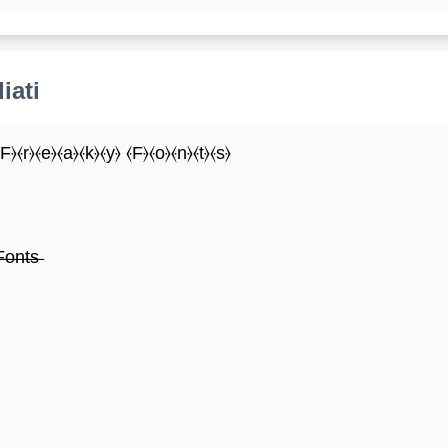
iati
⦑F⦒⦑r⦒⦑e⦒⦑a⦒⦑k⦒⦑y⦒ ⦑F⦒⦑o⦒⦑n⦒⦑t⦒⦑s⦒
̶o̶n̶t̶s̶