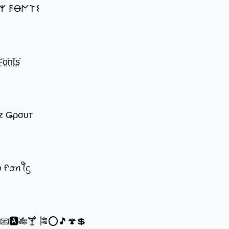
𐌙 𐌅Ꝋ𐌍𐌕𐌔
̊o̤̊n̤̊t̤̊s̤̊
z Ǥρσυт
ꪗ ᠻꪮꪀꪻᦓ
®📧🅰🎋🍸 🎏⭕🎵🍄💲