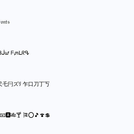
𝔬𝔫𝔱𝔰
ᗱᒎᘺ ᖴᘻᒪᖇᕴ
乍尺乇闩ズﾘ 乍口刀丁丂
®📧🅰🎋🍸 🎏⭕🎵🍄💲