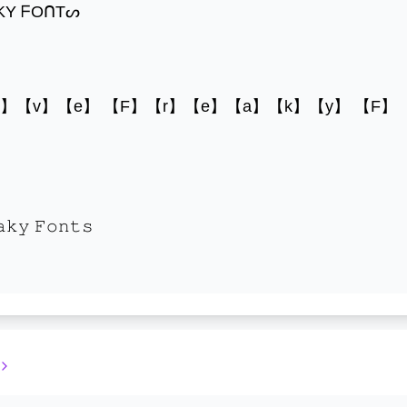
ᗩKY ᖴOᑎTᔕ
o】【v】【e】 【F】【r】【e】【a】【k】【y】 【F】
𝚊𝚔𝚢 𝙵𝚘𝚗𝚝𝚜