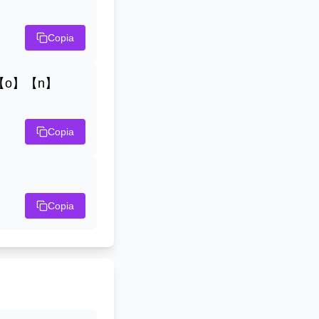
Copia
【o】【n】
Copia
Copia