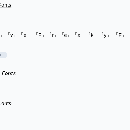
̲o̲n̲t̲s̲
o』『v』『e』 『F』『r』『e』『a』『k』『y』 『F』
le
 𝘍𝘰𝘯𝘵𝘴
̷o̷n̷t̷s̷