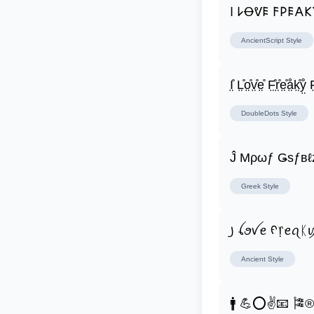
𐌉 𐌋Ꝋᕓ𐌄 𐌅𐌓𐌄𐌀
AncientScript
Style
I̤̊ L̤̊o̤̊v̤̊e̤̊ F̤̊r̤̊e̤̊å̤k̤̊ẙ̤ F̤
DoubleDots
Style
Ĵ Μρωƒ Ǥѕƒвℓ
Greek
Style
꠸ ꪶꪮꪜꫀ ᠻ᥅ꫀꪖᛕ
Ancient
Style
🚹 💪⭕✌📧 🎏