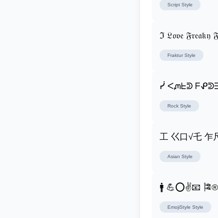
Script
Style
ℑ 𝔏𝔬𝔳𝔢 𝔉𝔯𝔢𝔞𝔨𝔶 𝔉
Fraktur
Style
ᓰ ᐸᘻᖶᕲ ᖴᕵᕲ
Rock
Style
工 巜口√乇 
Asian
Style
🚹 💪⭕✌📧 🎏
EmojiStyle
Style