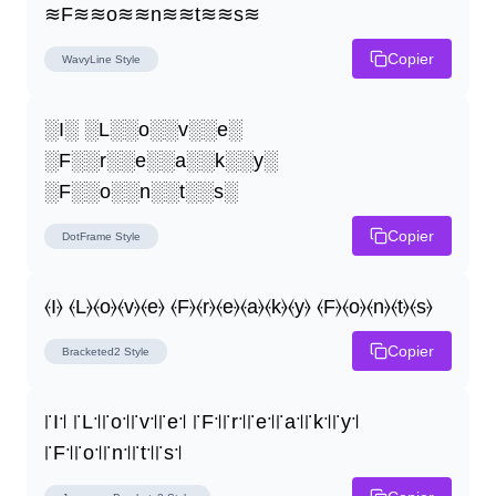
≋F≋≋o≋≋n≋≋t≋≋s≋
Copier
WavyLine
Style
░I░ ░L░░o░░v░░e░ 
░F░░r░░e░░a░░k░░y░ 
░F░░o░░n░░t░░s░
Copier
DotFrame
Style
⦑I⦒ ⦑L⦒⦑o⦒⦑v⦒⦑e⦒ ⦑F⦒⦑r⦒⦑e⦒⦑a⦒⦑k⦒⦑y⦒ ⦑F⦒⦑o⦒⦑n⦒⦑t⦒⦑s⦒
Copier
Bracketed2
Style
꜍I꜉ ꜍L꜉꜍o꜉꜍v꜉꜍e꜉ ꜍F꜉꜍r꜉꜍e꜉꜍a꜉꜍k꜉꜍y꜉ 
꜍F꜉꜍o꜉꜍n꜉꜍t꜉꜍s꜉