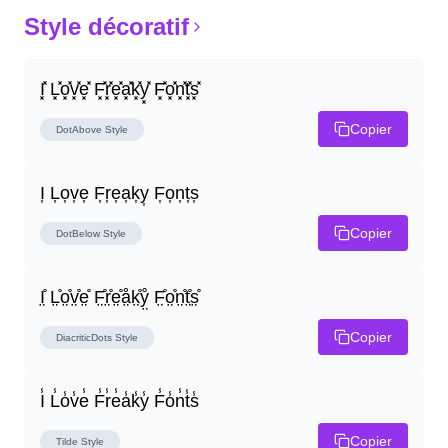
Style décoratif
I͓̽ L͓̽o͓̽v͓̽e͓̽ F͓̽r͓̽e͓̽a͓̽k͓̽y͓̽ F͓̽o͓̽n͓̽t͓̽s͓̽
Copier
DotAbove
Style
I͎ L͎o͎v͎e͎ F͎r͎e͎a͎k͎y͎ F͎o͎n͎t͎s͎
Copier
DotBelow
Style
I̤̊ L̤̊o̤̊v̤̊e̤̊ F̤̊r̤̊e̤̊å̤k̤̊ẙ̤ F̤̊o̤̊n̤̊t̤̊s̤̊
Copier
DiacriticDots
Style
I̾ L̾o̾v̾e̾ F̾r̾e̾a̾k̾y̾ F̾o̾n̾t̾s̾
Copier
Tilde
Style