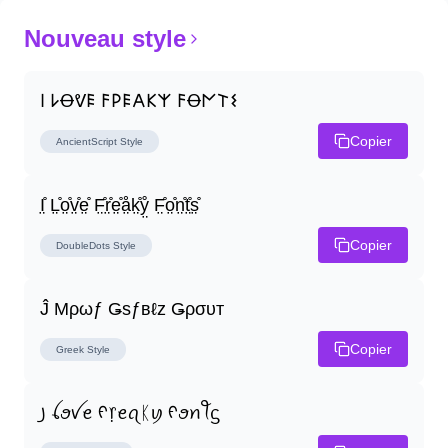
Nouveau style
𐌉 𐌋Ꝋᕓ𐌄 𐌅𐌓𐌄𐌀𐌊𐌙 𐌅Ꝋ𐌍𐌕𐌔
Copier
AncientScript
Style
I̤̊ L̤̊o̤̊v̤̊e̤̊ F̤̊r̤̊e̤̊å̤k̤̊ẙ̤ F̤̊o̤̊n̤̊t̤̊s̤̊
Copier
DoubleDots
Style
Ĵ Μρωƒ Ǥѕƒвℓz Ǥρσυт
Copier
Greek
Style
꠸ ꪶꪮꪜꫀ ᠻ᥅ꫀꪖᛕꪗ ᠻꪮꪀꪻᦓ