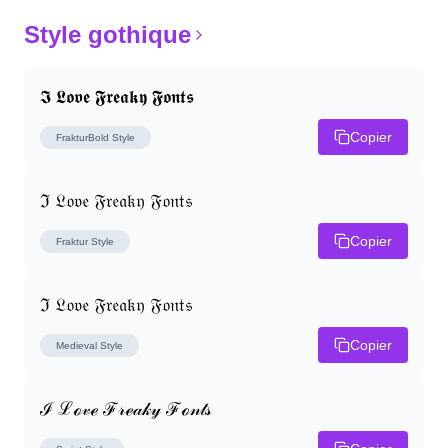
Style gothique
𝕴 𝕷𝖔𝖛𝖊 𝕱𝖗𝖊𝖆𝖐𝖞 𝕱𝖔𝖓𝖙𝖘
Copier
FrakturBold
Style
ℑ 𝔏𝔬𝔳𝔢 𝔉𝔯𝔢𝔞𝔨𝔶 𝔉𝔬𝔫𝔱𝔰
Copier
Fraktur
Style
ℑ 𝔏𝔬𝔳𝔢 𝔉𝔯𝔢𝔞𝔨𝔶 𝔉𝔬𝔫𝔱𝔰
Copier
Medieval
Style
ℐ ℒℴ𝓋ℯ ℱ𝓇ℯ𝒶𝓀𝓎 ℱℴ𝓃𝓉𝓈