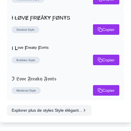
Ɨ ŁØVɆ ƑɌɆȂꝀɎ ƑØNŦS
Copier
Stroked
Style
I ᒪᵒᵛᵉ ᖴʳᵉᵃᵏʸ ᖴᵒⁿᵗˢ
Copier
Bubbles
Style
ℑ 𝔏𝔬𝔳𝔢 𝔉𝔯𝔢𝔞𝔨𝔶 𝔉𝔬𝔫𝔱𝔰
Copier
Medieval
Style
Explorer plus de styles Style élégant...