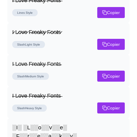
I̶ L̶o̶v̶e̶ F̶r̶e̶a̶k̶y̶ F̶o̶n̶t̶s̶
Copier
Lines
Style
I̷ L̷o̷v̷e̷ F̷r̷e̷a̷k̷y̷ F̷o̷n̷t̷s̷
Copier
SlashLight
Style
I̴ L̴o̴v̴e̴ F̴r̴e̴a̴k̴y̴ F̴o̴n̴t̴s̴
Copier
SlashMedium
Style
I̶ L̶o̶v̶e̶ F̶r̶e̶a̶k̶y̶ F̶o̶n̶t̶s̶
Copier
SlashHeavy
Style
░I░ ░L░░o░░v░░e░ 
░F░░r░░e░░a░░k░░y░ 