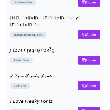
Copier
LineBelow
Style
꜍I꜉ ꜍L꜉꜍o꜉꜍v꜉꜍e꜉ ꜍F꜉꜍r꜉꜍e꜉꜍a꜉꜍k꜉꜍y꜉ 
꜍F꜉꜍o꜉꜍n꜉꜍t꜉꜍s꜉
Copier
JapaneseBrackets2
Style
꠸ ꪶꪮꪜꫀ ᠻ᥅ꫀꪖᛕꪗ ᠻꪮꪀꪻᦓ
Copier
Ancient
Style
ℐ ℒℴ𝓋ℯ ℱ𝓇ℯ𝒶𝓀𝓎 ℱℴ𝓃𝓉𝓈
Copier
Script
Style
𝘐 𝘓𝘰𝘷𝘦 𝘍𝘳𝘦𝘢𝘬𝘺 𝘍𝘰𝘯𝘵𝘴