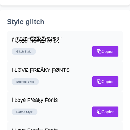
Style glitch
I̸̭̍̄̂̐̒̾̔ L̸̘̳̞̋̓̏̍͐͝ô̶̩͠v̴̳̔̈͛e̶̤̹̼̥͋͆̂̅͊̽͂ F̸̱̈̌͋̍̒̽r̶̢̅͒̿͒e̶̤̹̼̥͋͆̂̅͊̽͂a̶̛̜̥̜̣̔̓̉̿̌̃̀̅k̴͈͕̮͉̫̮̣̃̽̈́̔̎y̶̬͓͍͇̰͚͑̿̓͌ F̸̱̈̌͋̍̒̽ô̶̩͠n̵̫͖͛͗̓̏̌͋̏̔̋t̴̘̪̦͌́̍͝s̷̢̛̀̃̆́̽͘͠
Copier
Glitch
Style
Ɨ ŁØVɆ ƑɌɆȂꝀɎ ƑØNŦS
Copier
Stroked
Style
İ Ŀȯṿė Ḟṙėȧḳẏ Ḟȯṅṫṡ
Copier
Dotted
Style