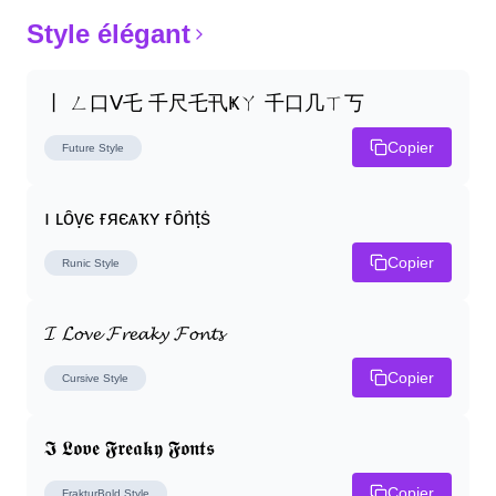
Style élégant
丨 ㄥ口ᐯ乇 千尺乇卂Ҝㄚ 千口几ㄒ丂
Copier
Future
Style
ı ʟȏṿє ғяєѧҡʏ ғȏṅṭṡ
Copier
Runic
Style
𝓘 𝓛𝓸𝓿𝓮 𝓕𝓻𝓮𝓪𝓴𝔂 𝓕𝓸𝓷𝓽𝓼
Copier
Cursive
Style
𝕴 𝕷𝖔𝖛𝖊 𝕱𝖗𝖊𝖆𝖐𝖞 𝕱𝖔𝖓𝖙𝖘
Copier
FrakturBold
Style