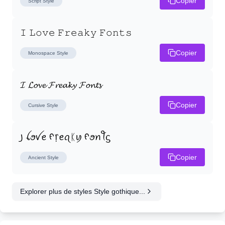
Copier
Script
Style
𝙸 𝙻𝚘𝚟𝚎 𝙵𝚛𝚎𝚊𝚔𝚢 𝙵𝚘𝚗𝚝𝚜
Copier
Monospace
Style
𝓘 𝓛𝓸𝓿𝓮 𝓕𝓻𝓮𝓪𝓴𝔂 𝓕𝓸𝓷𝓽𝓼
Copier
Cursive
Style
꠸ ꪶꪮꪜꫀ ᠻ᥅ꫀꪖᛕꪗ ᠻꪮꪀꪻᦓ
Copier
Ancient
Style
Explorer plus de styles Style gothique...