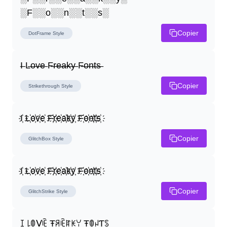
░F░░o░░n░░t░░s░
Copier
DotFrame
Style
I̶ L̶o̶v̶e̶ F̶r̶e̶a̶k̶y̶ F̶o̶n̶t̶s̶
Copier
Strikethrough
Style
I҉ L҉o҉v҉e҉ F҉r҉e҉a҉k҉y҉ F҉o҉n҉t҉s҉
Copier
GlitchBox
Style
I҉ L҉o҉v҉e҉ F҉r҉e҉a҉k҉y҉ F҉o҉n҉t҉s҉
Copier
GlitchStrike
Style
ꀤ ꒒ꂦᐯꍟ Ŧꋪꍟꍏꀘꌩ ŦꂦꈤƬꌗ