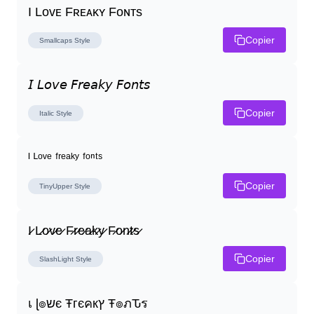
I Lᴏᴠᴇ Fʀᴇᴀᴋʏ Fᴏɴᴛs
Copier
Smallcaps
Style
𝘐 𝘓𝘰𝘷𝘦 𝘍𝘳𝘦𝘢𝘬𝘺 𝘍𝘰𝘯𝘵𝘴
Copier
Italic
Style
ᴵ ᴸᵒᵛᵉ ᶠʳᵉᵃᵏʸ ᶠᵒⁿᵗˢ
Copier
TinyUpper
Style
I̷ L̷o̷v̷e̷ F̷r̷e̷a̷k̷y̷ F̷o̷n̷t̷s̷
Copier
SlashLight
Style
เ ɭ๏שє Ŧгєคкץ Ŧ๏ภԎร