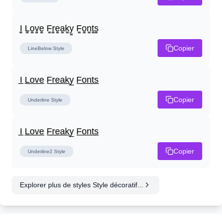
I̳ L̳o̳v̳e̳ F̳r̳e̳a̳k̳y̳ F̳o̳n̳t̳s̳
Copier
LineBelow
Style
I̲ L̲o̲v̲e̲ F̲r̲e̲a̲k̲y̲ F̲o̲n̲t̲s̲
Copier
Underline
Style
I̲ L̲o̲v̲e̲ F̲r̲e̲a̲k̲y̲ F̲o̲n̲t̲s̲
Copier
Underline2
Style
Explorer plus de styles Style décoratif...