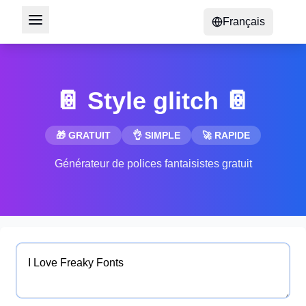
Français
📔 Style glitch 📔
🎁 GRATUIT
👌 SIMPLE
🚀 RAPIDE
Générateur de polices fantaisistes gratuit