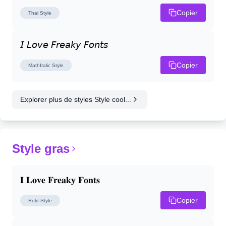
Copier
Thai
Style
𝘐 𝘓𝘰𝘷𝘦 𝘍𝘳𝘦𝘢𝘬𝘺 𝘍𝘰𝘯𝘵𝘴
Copier
MathItalic
Style
Explorer plus de styles Style cool...
Style gras
𝐈 𝐋𝐨𝐯𝐞 𝐅𝐫𝐞𝐚𝐤𝐲 𝐅𝐨𝐧𝐭𝐬
Copier
Bold
Style