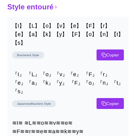
Style entouré
【I】 【L】【o】【v】【e】 【F】【r】
【e】【a】【k】【y】 【F】【o】【n】【t】
【s】
Copier
Bracketed
Style
『I』 『L』『o』『v』『e』 『F』『r』
『e』『a』『k』『y』 『F』『o』『n』『t』
『s』
Copier
JapaneseBrackets
Style
≋I≋ ≋L≋≋o≋≋v≋≋e≋ 
≋F≋≋r≋≋e≋≋a≋≋k≋≋y≋ 