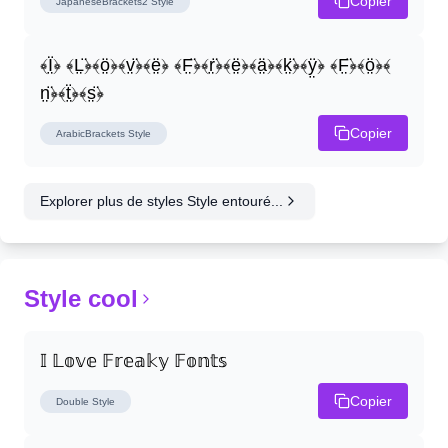
Copier
JapaneseBrackets2
Style
﴾Ï̤﴿ ﴾L̤̈﴿﴾ö̤﴿﴾v̤̈﴿﴾ë̤﴿ ﴾F̤̈﴿﴾r̤̈﴿﴾ë̤﴿﴾ä̤﴿﴾k̤̈﴿﴾ÿ̤﴿ ﴾F̤̈﴿﴾ö̤﴿﴾
n̤̈﴿﴾ẗ̤﴿﴾s̤̈﴿
Copier
ArabicBrackets
Style
Explorer plus de styles Style entouré...
Style cool
𝕀 𝕃𝕠𝕧𝕖 𝔽𝕣𝕖𝕒𝕜𝕪 𝔽𝕠𝕟𝕥𝕤
Copier
Double
Style