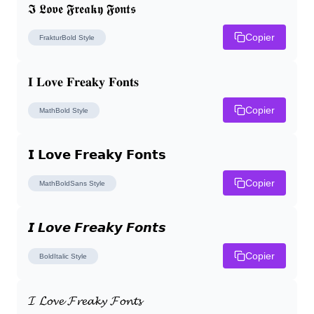
𝕴 𝕷𝖔𝖛𝖊 𝕱𝖗𝖊𝖆𝖐𝖞 𝕱𝖔𝖓𝖙𝖘
Copier
FrakturBold
Style
𝐈 𝐋𝐨𝐯𝐞 𝐅𝐫𝐞𝐚𝐤𝐲 𝐅𝐨𝐧𝐭𝐬
Copier
MathBold
Style
𝗜 𝗟𝗼𝘃𝗲 𝗙𝗿𝗲𝗮𝗸𝘆 𝗙𝗼𝗻𝘁𝘀
Copier
MathBoldSans
Style
𝙄 𝙇𝙤𝙫𝙚 𝙁𝙧𝙚𝙖𝙠𝙮 𝙁𝙤𝙣𝙩𝙨
Copier
BoldItalic
Style
𝓘 𝓛𝓸𝓿𝓮 𝓕𝓻𝓮𝓪𝓴𝔂 𝓕𝓸𝓷𝓽𝓼