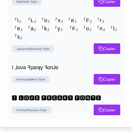
Copier
MathItalic
Style
『I』 『L』『o』『v』『e』 『F』『r』
『e』『a』『k』『y』 『F』『o』『n』『t』
『s』
Copier
JapaneseBrackets
Style
I ⅃ovǝ ꟻɿǝɒʞγ ꟻonɈƨ
Copier
HorizontalMirror
Style
🅸 🅻🅾🆅🅴 🅵🆁🅴🅰🅺🆈 🅵🅾🅽🆃🆂
Copier
InvertedSquares
Style