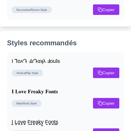
Copier
DecorativeRunes
Style
Styles recommandés
I ꓶoʌԴ ꓞɹԴɑʞλ ꓞouʇs
Copier
VerticalFlip
Style
𝐈 𝐋𝐨𝐯𝐞 𝐅𝐫𝐞𝐚𝐤𝐲 𝐅𝐨𝐧𝐭𝐬
Copier
MathBold
Style
I̳ L̳o̳v̳e̳ F̳r̳e̳a̳k̳y̳ F̳o̳n̳t̳s̳