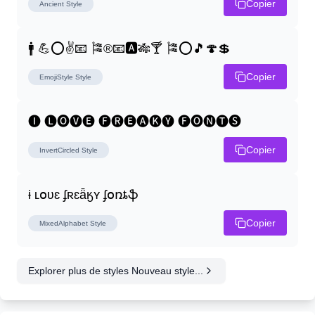
Copier
Ancient
Style
🚹 💪⭕✌📧 🎏®📧🅰🎋🍸 🎏⭕🎵🍄💲
Copier
EmojiStyle
Style
🅘 🅛🅞🅥🅔 🅕🅡🅔🅐🅚🅨 🅕🅞🅝🅣🅢
Copier
InvertCircled
Style
ɨ ʟօʋɛ ʄʀɛǟӄʏ ʄօռȶֆ
Copier
MixedAlphabet
Style
Explorer plus de styles Nouveau style...