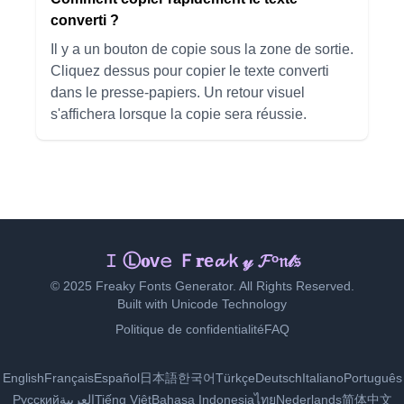
converti ?
Il y a un bouton de copie sous la zone de sortie.
Cliquez dessus pour copier le texte converti
dans le presse-papiers. Un retour visuel
s'affichera lorsque la copie sera réussie.
I L𝕠𝓿𝚎 𝐅ʳ𝚎𝚊ky ℱ𝔬𝕟tｓ
© 2025 Freaky Fonts Generator. All Rights Reserved.
Built with Unicode Technology
Politique de confidentialité
FAQ
English
Français
Español
日本語
한국어
Türkçe
Deutsch
Italiano
Português
Русский
العربية
Tiếng Việt
Bahasa Indonesia
ไทย
Nederlands
简体中文