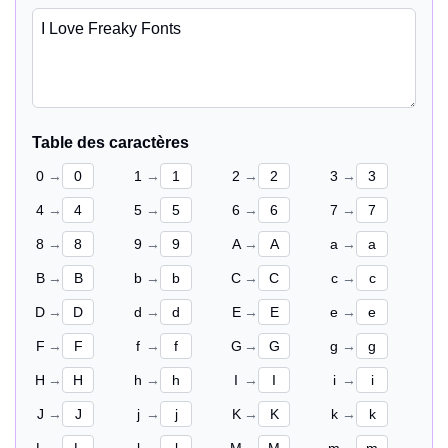
Table des caractères
0
→
1
→
2
→
3
→
4
→
5
→
6
→
7
→
8
→
9
→
A
→
a
→
B
→
b
→
C
→
c
→
D
→
d
→
E
→
e
→
F
→
f
→
G
→
g
→
H
→
h
→
I
→
i
→
J
→
j
→
K
→
k
→