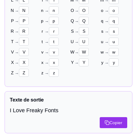
L
→
l
→
M
→
m
→
N
→
n
→
O
→
o
→
P
→
p
→
Q
→
q
→
R
→
r
→
S
→
s
→
T
→
t
→
U
→
u
→
V
→
v
→
W
→
w
→
X
→
x
→
Y
→
y
→
Z
→
z
→
Texte de sortie
I Love Freaky Fonts
Copier