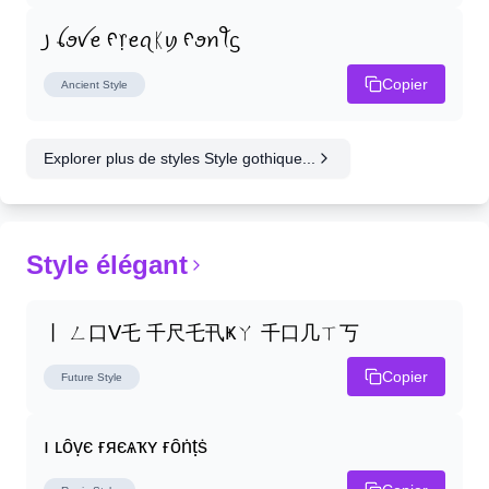
꠸ ꪶꪮꪜꫀ ᠻ᥅ꫀꪖᛕꪗ ᠻꪮꪀꪻᦓ
Copier
Ancient
Style
Explorer plus de styles Style gothique...
Style élégant
丨 ㄥ口ᐯ乇 千尺乇卂Ҝㄚ 千口几ㄒ丂
Copier
Future
Style
ı ʟȏṿє ғяєѧҡʏ ғȏṅṭṡ