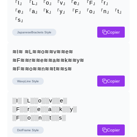
『I』 『L』『o』『v』『e』 『F』『r』
『e』『a』『k』『y』 『F』『o』『n』『t』
『s』
Copier
JapaneseBrackets
Style
≋I≋ ≋L≋≋o≋≋v≋≋e≋ 
≋F≋≋r≋≋e≋≋a≋≋k≋≋y≋ 
≋F≋≋o≋≋n≋≋t≋≋s≋
Copier
WavyLine
Style
░I░ ░L░░o░░v░░e░ 
░F░░r░░e░░a░░k░░y░ 
░F░░o░░n░░t░░s░
Copier
DotFrame
Style