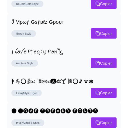
Copier
DoubleDots
Style
Ĵ Μρωƒ Ǥѕƒвℓz Ǥρσυт
Copier
Greek
Style
꠸ ꪶꪮꪜꫀ ᠻ᥅ꫀꪖᛕꪗ ᠻꪮꪀꪻᦓ
Copier
Ancient
Style
🚹 💪⭕✌📧 🎏®📧🅰🎋🍸 🎏⭕🎵🍄💲
Copier
EmojiStyle
Style
🅘 🅛🅞🅥🅔 🅕🅡🅔🅐🅚🅨 🅕🅞🅝🅣🅢
Copier
InvertCircled
Style