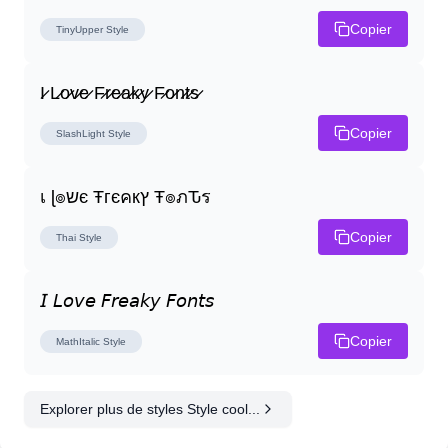
Copier
TinyUpper
Style
I̷ L̷o̷v̷e̷ F̷r̷e̷a̷k̷y̷ F̷o̷n̷t̷s̷
Copier
SlashLight
Style
เ ɭ๏שє Ŧгєคкץ Ŧ๏ภԎร
Copier
Thai
Style
𝘐 𝘓𝘰𝘷𝘦 𝘍𝘳𝘦𝘢𝘬𝘺 𝘍𝘰𝘯𝘵𝘴
Copier
MathItalic
Style
Explorer plus de styles Style cool...