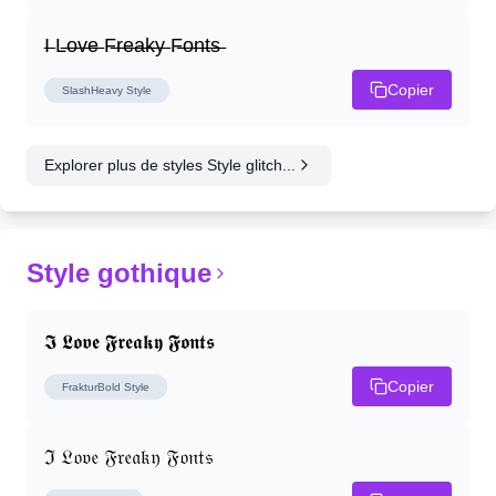
I̶ L̶o̶v̶e̶ F̶r̶e̶a̶k̶y̶ F̶o̶n̶t̶s̶
Copier
SlashHeavy
Style
Explorer plus de styles Style glitch...
Style gothique
𝕴 𝕷𝖔𝖛𝖊 𝕱𝖗𝖊𝖆𝖐𝖞 𝕱𝖔𝖓𝖙𝖘
Copier
FrakturBold
Style
ℑ 𝔏𝔬𝔳𝔢 𝔉𝔯𝔢𝔞𝔨𝔶 𝔉𝔬𝔫𝔱𝔰