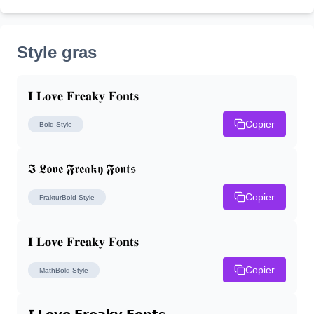
Style gras
𝐈 𝐋𝐨𝐯𝐞 𝐅𝐫𝐞𝐚𝐤𝐲 𝐅𝐨𝐧𝐭𝐬
Copier
Bold
Style
𝕴 𝕷𝖔𝖛𝖊 𝕱𝖗𝖊𝖆𝖐𝖞 𝕱𝖔𝖓𝖙𝖘
Copier
FrakturBold
Style
𝐈 𝐋𝐨𝐯𝐞 𝐅𝐫𝐞𝐚𝐤𝐲 𝐅𝐨𝐧𝐭𝐬
Copier
MathBold
Style