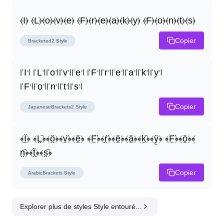
⦑I⦒ ⦑L⦒⦑o⦒⦑v⦒⦑e⦒ ⦑F⦒⦑r⦒⦑e⦒⦑a⦒⦑k⦒⦑y⦒ ⦑F⦒⦑o⦒⦑n⦒⦑t⦒⦑s⦒
Copier
Bracketed2
Style
꜍I꜉ ꜍L꜉꜍o꜉꜍v꜉꜍e꜉ ꜍F꜉꜍r꜉꜍e꜉꜍a꜉꜍k꜉꜍y꜉ 
꜍F꜉꜍o꜉꜍n꜉꜍t꜉꜍s꜉
Copier
JapaneseBrackets2
Style
﴾Ï̤﴿ ﴾L̤̈﴿﴾ö̤﴿﴾v̤̈﴿﴾ë̤﴿ ﴾F̤̈﴿﴾r̤̈﴿﴾ë̤﴿﴾ä̤﴿﴾k̤̈﴿﴾ÿ̤﴿ ﴾F̤̈﴿﴾ö̤﴿﴾
n̤̈﴿﴾ẗ̤﴿﴾s̤̈﴿
Copier
ArabicBrackets
Style
Explorer plus de styles Style entouré...