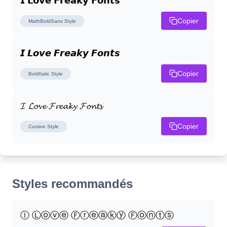
𝗜 𝗟𝗼𝘃𝗲 𝗙𝗿𝗲𝗮𝗸𝘆 𝗙𝗼𝗻𝘁𝘀
Copier
MathBoldSans
Style
𝙄 𝙇𝙤𝙫𝙚 𝙁𝙧𝙚𝙖𝙠𝙮 𝙁𝙤𝙣𝙩𝙨
Copier
BoldItalic
Style
𝓘 𝓛𝓸𝓿𝓮 𝓕𝓻𝓮𝓪𝓴𝔂 𝓕𝓸𝓷𝓽𝓼
Copier
Cursive
Style
Styles recommandés
Ⓘ Ⓛⓞⓥⓔ Ⓕⓡⓔⓐⓚⓨ Ⓕⓞⓝⓣⓢ