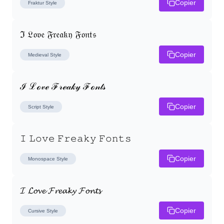
Copier
Fraktur
Style
ℑ 𝔏𝔬𝔳𝔢 𝔉𝔯𝔢𝔞𝔨𝔶 𝔉𝔬𝔫𝔱𝔰
Copier
Medieval
Style
ℐ ℒℴ𝓋ℯ ℱ𝓇ℯ𝒶𝓀𝓎 ℱℴ𝓃𝓉𝓈
Copier
Script
Style
𝙸 𝙻𝚘𝚟𝚎 𝙵𝚛𝚎𝚊𝚔𝚢 𝙵𝚘𝚗𝚝𝚜
Copier
Monospace
Style
𝓘 𝓛𝓸𝓿𝓮 𝓕𝓻𝓮𝓪𝓴𝔂 𝓕𝓸𝓷𝓽𝓼
Copier
Cursive
Style