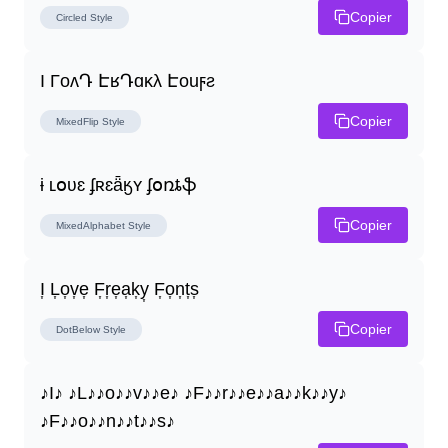
Copier
Circled
Style
I ΓoʌԴ ԷʁԴɑĸλ Էouϝƨ
Copier
MixedFlip
Style
ɨ ʟօʋɛ ʄʀɛǟӄʏ ʄօռȶֆ
Copier
MixedAlphabet
Style
I͎ L͎o͎v͎e͎ F͎r͎e͎a͎k͎y͎ F͎o͎n͎t͎s͎
Copier
DotBelow
Style
♪I♪ ♪L♪♪o♪♪v♪♪e♪ ♪F♪♪r♪♪e♪♪a♪♪k♪♪y♪ 
♪F♪♪o♪♪n♪♪t♪♪s♪