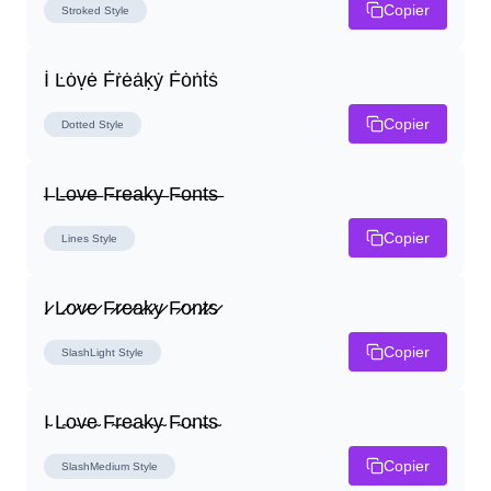
Copier
Stroked
Style
İ Ŀȯṿė Ḟṙėȧḳẏ Ḟȯṅṫṡ
Copier
Dotted
Style
I̶ L̶o̶v̶e̶ F̶r̶e̶a̶k̶y̶ F̶o̶n̶t̶s̶
Copier
Lines
Style
I̷ L̷o̷v̷e̷ F̷r̷e̷a̷k̷y̷ F̷o̷n̷t̷s̷
Copier
SlashLight
Style
I̴ L̴o̴v̴e̴ F̴r̴e̴a̴k̴y̴ F̴o̴n̴t̴s̴
Copier
SlashMedium
Style