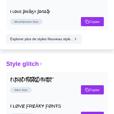
ɨ ʟօʋɛ ʄʀɛǟӄʏ ʄօռȶֆ
Copier
MixedAlphabet
Style
Explorer plus de styles Nouveau style...
Style glitch
I̸̭̍̄̂̐̒̾̔ L̸̘̳̞̋̓̏̍͐͝ô̶̩͠v̴̳̔̈͛e̶̤̹̼̥͋͆̂̅͊̽͂ F̸̱̈̌͋̍̒̽r̶̢̅͒̿͒e̶̤̹̼̥͋͆̂̅͊̽͂a̶̛̜̥̜̣̔̓̉̿̌̃̀̅k̴͈͕̮͉̫̮̣̃̽̈́̔̎y̶̬͓͍͇̰͚͑̿̓͌ F̸̱̈̌͋̍̒̽ô̶̩͠n̵̫͖͛͗̓̏̌͋̏̔̋t̴̘̪̦͌́̍͝s̷̢̛̀̃̆́̽͘͠
Copier
Glitch
Style
Ɨ ŁØVɆ ƑɌɆȂꝀɎ ƑØNŦS