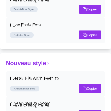
Copier
DoubleDots
Style
I ᒪᵒᵛᵉ ᖴʳᵉᵃᵏʸ ᖴᵒⁿᵗˢ
Copier
Bubbles
Style
Nouveau style
𐌉 𐌋Ꝋᕓ𐌄 𐌅𐌓𐌄𐌀𐌊𐌙 𐌅Ꝋ𐌍𐌕𐌔
Copier
AncientScript
Style
I̤̊ L̤̊o̤̊v̤̊e̤̊ F̤̊r̤̊e̤̊å̤k̤̊ẙ̤ F̤̊o̤̊n̤̊t̤̊s̤̊