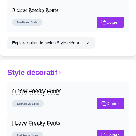
ℑ 𝔏𝔬𝔳𝔢 𝔉𝔯𝔢𝔞𝔨𝔶 𝔉𝔬𝔫𝔱𝔰
Copier
Medieval
Style
Explorer plus de styles Style élégant...
Style décoratif
I͓̽ L͓̽o͓̽v͓̽e͓̽ F͓̽r͓̽e͓̽a͓̽k͓̽y͓̽ F͓̽o͓̽n͓̽t͓̽s͓̽
Copier
DotAbove
Style
I͎ L͎o͎v͎e͎ F͎r͎e͎a͎k͎y͎ F͎o͎n͎t͎s͎
Copier
DotBelow
Style