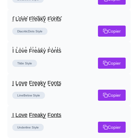
I̤̊ L̤̊o̤̊v̤̊e̤̊ F̤̊r̤̊e̤̊å̤k̤̊ẙ̤ F̤̊o̤̊n̤̊t̤̊s̤̊
Copier
DiacriticDots
Style
I̾ L̾o̾v̾e̾ F̾r̾e̾a̾k̾y̾ F̾o̾n̾t̾s̾
Copier
Tilde
Style
I̳ L̳o̳v̳e̳ F̳r̳e̳a̳k̳y̳ F̳o̳n̳t̳s̳
Copier
LineBelow
Style
I̲ L̲o̲v̲e̲ F̲r̲e̲a̲k̲y̲ F̲o̲n̲t̲s̲
Copier
Underline
Style