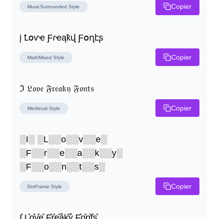
Copier
MusicSurrounded
Style
į Ꝉօѵҽ Ƒɾҽąҟվ Ƒօղէʂ
Copier
MathMixed
Style
ℑ 𝔏𝔬𝔳𝔢 𝔉𝔯𝔢𝔞𝔨𝔶 𝔉𝔬𝔫𝔱𝔰
Copier
Medieval
Style
░I░ ░L░░o░░v░░e░ 
░F░░r░░e░░a░░k░░y░ 
░F░░o░░n░░t░░s░
Copier
DotFrame
Style
I̤̊ L̤̊o̤̊v̤̊e̤̊ F̤̊r̤̊e̤̊å̤k̤̊ẙ̤ F̤̊o̤̊n̤̊t̤̊s̤̊