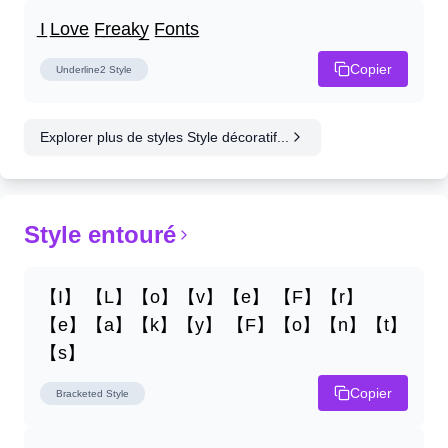
I̲ L̲o̲v̲e̲ F̲r̲e̲a̲k̲y̲ F̲o̲n̲t̲s̲
Copier
Underline2
Style
Explorer plus de styles Style décoratif...
Style entouré
【I】 【L】【o】【v】【e】 【F】【r】
【e】【a】【k】【y】 【F】【o】【n】【t】
【s】
Copier
Bracketed
Style