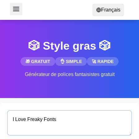
Français
🎲 Style gras 🎲
🎁 GRATUIT
👌 SIMPLE
🚀 RAPIDE
Générateur de polices fantaisistes gratuit