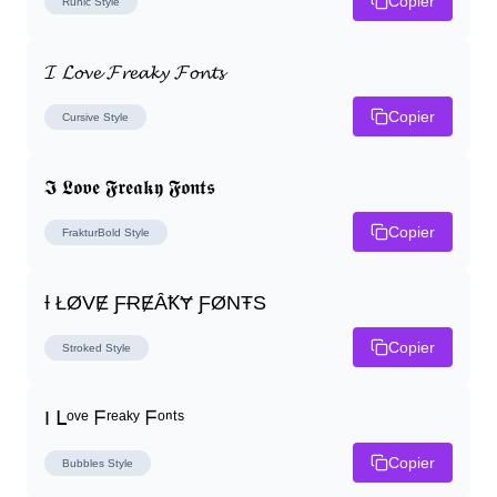
Copier
Runic
Style
𝓘 𝓛𝓸𝓿𝓮 𝓕𝓻𝓮𝓪𝓴𝔂 𝓕𝓸𝓷𝓽𝓼
Copier
Cursive
Style
𝕴 𝕷𝖔𝖛𝖊 𝕱𝖗𝖊𝖆𝖐𝖞 𝕱𝖔𝖓𝖙𝖘
Copier
FrakturBold
Style
Ɨ ŁØVɆ ƑɌɆȂꝀɎ ƑØNŦS
Copier
Stroked
Style
I ᒪᵒᵛᵉ ᖴʳᵉᵃᵏʸ ᖴᵒⁿᵗˢ
Copier
Bubbles
Style