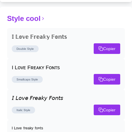
Style cool
𝕀 𝕃𝕠𝕧𝕖 𝔽𝕣𝕖𝕒𝕜𝕪 𝔽𝕠𝕟𝕥𝕤
Copier
Double
Style
I Lᴏᴠᴇ Fʀᴇᴀᴋʏ Fᴏɴᴛs
Copier
Smallcaps
Style
𝘐 𝘓𝘰𝘷𝘦 𝘍𝘳𝘦𝘢𝘬𝘺 𝘍𝘰𝘯𝘵𝘴
Copier
Italic
Style
ᴵ ᴸᵒᵛᵉ ᶠʳᵉᵃᵏʸ ᶠᵒⁿᵗˢ