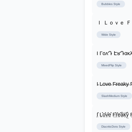
Bubbles
Style
Ｉ Ｌｏｖｅ 
Wide
Style
I ΓoʌԴ ԷʁԴɑĸλ
MixedFlip
Style
I̴ L̴o̴v̴e̴ F̴r̴e̴a̴k̴y̴ F
SlashMedium
Style
I̤̊ L̤̊o̤̊v̤̊e̤̊ F̤̊r̤̊e̤̊å̤k̤̊ẙ̤ F̤
DiacriticDots
Style