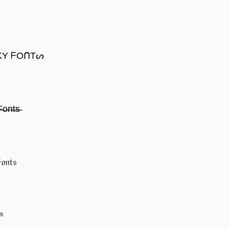
KY ᖴOᑎTᔕ
̶o̶n̶t̶s̶
𝔬𝔫𝔱𝔰
ˢ