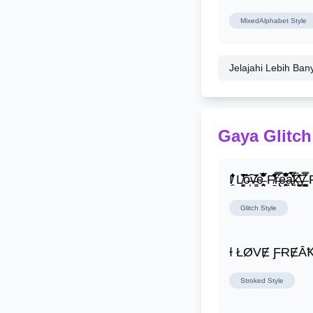
MixedAlphabet
Style
Jelajahi Lebih Ban
Gaya Glitch
I̸̭̍̄̂̐̒̾̔ L̸̘̳̞̋̓̏̍͐͝ô̶̩͠v̴̳̔̈͛e̶̤̹̼̥͋͆̂̅͊̽͂ F̸̱̈̌͋̍̒̽r̶̢̅͒̿͒e̶̤̹̼̥͋͆̂̅͊̽͂a̶̛̜̥̜̣̔̓̉̿̌̃̀̅k̴͈͕̮͉̫̮̣̃̽̈́̔̎y̶̬͓͍͇̰͚͑̿̓͌ F̸̱̈̌͋
Glitch
Style
Ɨ ŁØVɆ ƑɌɆȂ
Stroked
Style