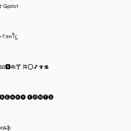
z Ǥρσυт
ꪗ ᠻꪮꪀꪻᦓ
®📧🅰🎋🍸 🎏⭕🎵🍄💲
🅡🅔🅐🅚🅨 🅕🅞🅝🅣🅢
ʄօռȶֆ