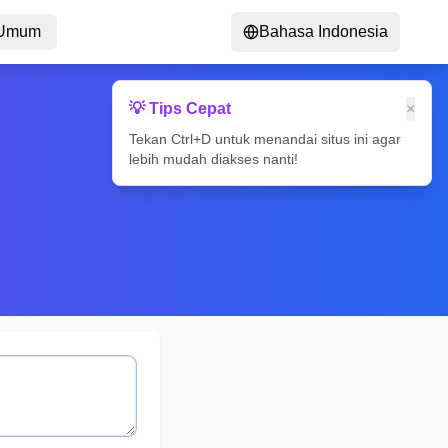
 Umum
Bahasa Indonesia
💡 Tips Cepat
×
Tekan Ctrl+D untuk menandai situs ini agar
lebih mudah diakses nanti!