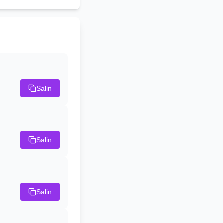
Salin
Salin
Salin