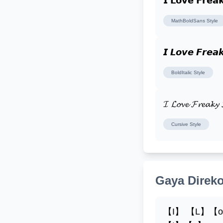
𝗜 𝗟𝗼𝘃𝗲 𝗙𝗿𝗲𝗮
MathBoldSans
Style
𝙄 𝙇𝙤𝙫𝙚 𝙁𝙧𝙚𝙖
BoldItalic
Style
𝓘 𝓛𝓸𝓿𝓮 𝓕𝓻𝓮𝓪𝓴𝔂 
Cursive
Style
Gaya Direk
【I】 【L】【