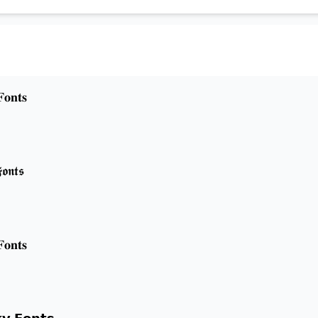
𝐨𝐧𝐭𝐬
𝖔𝖓𝖙𝖘
𝐨𝐧𝐭𝐬