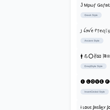
Ĵ Μρωƒ Ǥѕƒвℓ
Greek
Style
꠸ ꪶꪮꪜꫀ ᠻ᥅ꫀꪖᛕ
Ancient
Style
🚹 💪⭕✌📧 🎏
EmojiStyle
Style
🅘 🅛🅞🅥🅔 
InvertCircled
Style
ɨ ʟօʋɛ ʄʀɛǟӄʏ 