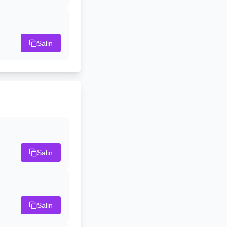
Salin
Salin
Salin