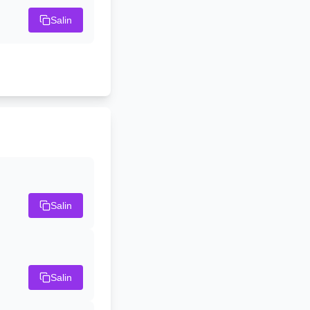
Salin
Salin
Salin