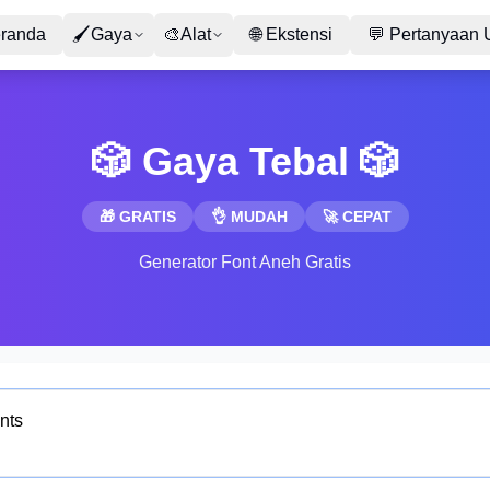
randa
🖌
Gaya
🎨
Alat
🌐
Ekstensi
💬
Pertanyaan
🎲 Gaya Tebal 🎲
🎁 GRATIS
👌 MUDAH
🚀 CEPAT
Generator Font Aneh Gratis