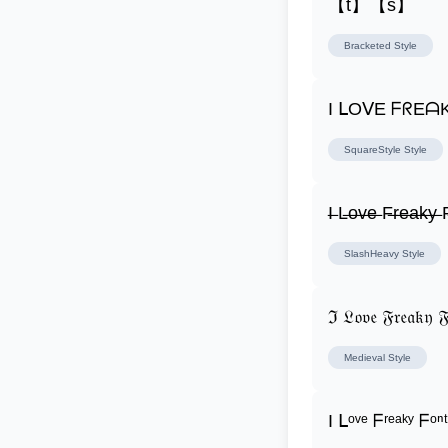
【t】【s】
Bracketed
Style
I ᒪOᐯE ᖴᖇEᗩ
SquareStyle
Style
I̶ L̶o̶v̶e̶ F̶r̶e̶a̶k̶y̶ F
SlashHeavy
Style
ℑ 𝔏𝔬𝔳𝔢 𝔉𝔯𝔢𝔞𝔨𝔶 𝔉
Medieval
Style
I ᒪᵒᵛᵉ ᖴʳᵉᵃᵏʸ ᖴᵒⁿᵗ