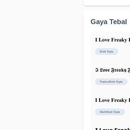
Gaya Tebal
𝐈 𝐋𝐨𝐯𝐞 𝐅𝐫𝐞𝐚𝐤𝐲 
Bold
Style
𝕴 𝕷𝖔𝖛𝖊 𝕱𝖗𝖊𝖆𝖐𝖞 𝕱
FrakturBold
Style
𝐈 𝐋𝐨𝐯𝐞 𝐅𝐫𝐞𝐚𝐤𝐲 
MathBold
Style