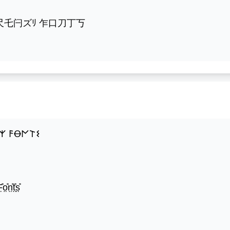
乍尺乇闩ズﾘ 乍口刀丁丂
𐌙 𐌅Ꝋ𐌍𐌕𐌔
̊o̤̊n̤̊t̤̊s̤̊