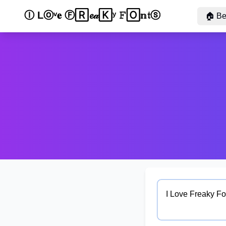
Ⓘ Ｌ𝓸𝓿ⓔ 𝙵ⓡ🄴ａ𝕜𝔂 𝓕ⓞ𝐧𝐭ｓ
🏠
Be