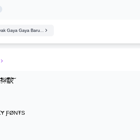
yak Gaya Gaya Baru...
̍̒̽ô̶̩͠n̵̫͖͛͗̓̏̌͋̏̔̋t̴̘̪̦͌́̍͝s̷̢̛̀̃̆́̽͘͠
ꝀɎ ƑØNŦS