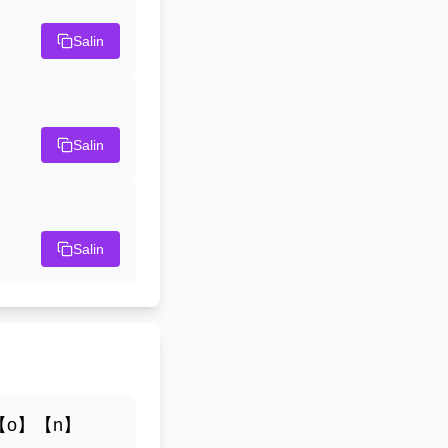
Salin
Salin
Salin
【o】【n】