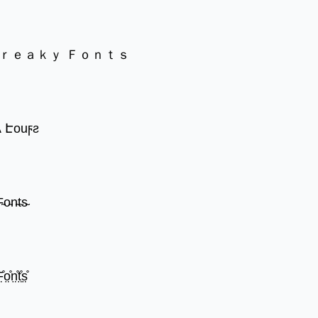
Ｆｒｅａｋｙ Ｆｏｎｔｓ
 Էouϝƨ
̴o̴n̴t̴s̴
̊o̤̊n̤̊t̤̊s̤̊