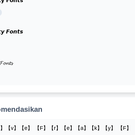
𝘆 𝗙𝗼𝗻𝘁𝘀
𝙮 𝙁𝙤𝙣𝙩𝙨
𝓕𝓸𝓷𝓽𝓼
omendasikan
o】【v】【e】 【F】【r】【e】【a】【k】【y】 【F】