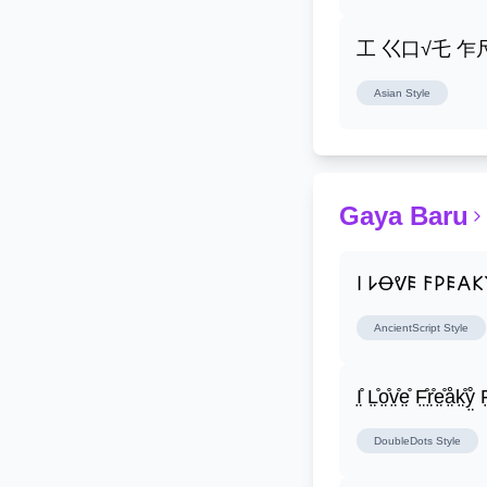
工 巜口√乇 
Asian
Style
Gaya Baru
𐌉 𐌋Ꝋᕓ𐌄 𐌅𐌓𐌄𐌀
AncientScript
Style
I̤̊ L̤̊o̤̊v̤̊e̤̊ F̤̊r̤̊e̤̊å̤k̤̊ẙ̤ F̤
DoubleDots
Style