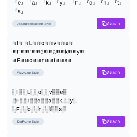
『e』『a』『k』『y』 『F』『o』『n』『t』
『s』
คัดลอก
JapaneseBrackets
Style
≋I≋ ≋L≋≋o≋≋v≋≋e≋ 
≋F≋≋r≋≋e≋≋a≋≋k≋≋y≋ 
≋F≋≋o≋≋n≋≋t≋≋s≋
คัดลอก
WavyLine
Style
░I░ ░L░░o░░v░░e░ 
░F░░r░░e░░a░░k░░y░ 
░F░░o░░n░░t░░s░
คัดลอก
DotFrame
Style