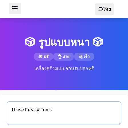
ไทย
🎲 รูปแบบหนา 🎲
🎁 ฟรี
👌 ง่าย
🚀 เร็ว
เครื่องสร้างแบบอักษรแปลกฟรี