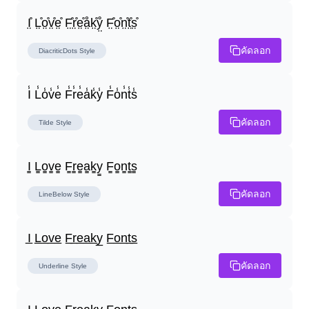
I̤̊ L̤̊o̤̊v̤̊e̤̊ F̤̊r̤̊e̤̊å̤k̤̊ẙ̤ F̤̊o̤̊n̤̊t̤̊s̤̊
คัดลอก
DiacriticDots
Style
I̾ L̾o̾v̾e̾ F̾r̾e̾a̾k̾y̾ F̾o̾n̾t̾s̾
คัดลอก
Tilde
Style
I̳ L̳o̳v̳e̳ F̳r̳e̳a̳k̳y̳ F̳o̳n̳t̳s̳
คัดลอก
LineBelow
Style
I̲ L̲o̲v̲e̲ F̲r̲e̲a̲k̲y̲ F̲o̲n̲t̲s̲
คัดลอก
Underline
Style