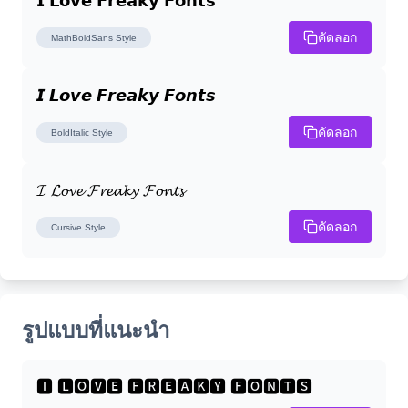
𝗜 𝗟𝗼𝘃𝗲 𝗙𝗿𝗲𝗮𝗸𝘆 𝗙𝗼𝗻𝘁𝘀
คัดลอก
MathBoldSans
Style
𝙄 𝙇𝙤𝙫𝙚 𝙁𝙧𝙚𝙖𝙠𝙮 𝙁𝙤𝙣𝙩𝙨
คัดลอก
BoldItalic
Style
𝓘 𝓛𝓸𝓿𝓮 𝓕𝓻𝓮𝓪𝓴𝔂 𝓕𝓸𝓷𝓽𝓼
คัดลอก
Cursive
Style
รูปแบบที่แนะนำ
🅸 🅻🅾🆅🅴 🅵🆁🅴🅰🅺🆈 🅵🅾🅽🆃🆂