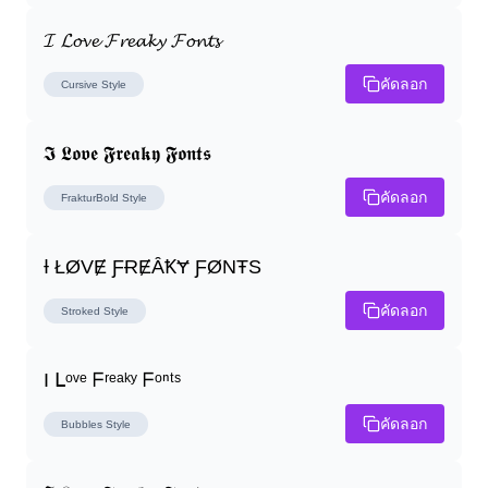
𝓘 𝓛𝓸𝓿𝓮 𝓕𝓻𝓮𝓪𝓴𝔂 𝓕𝓸𝓷𝓽𝓼
คัดลอก
Cursive
Style
𝕴 𝕷𝖔𝖛𝖊 𝕱𝖗𝖊𝖆𝖐𝖞 𝕱𝖔𝖓𝖙𝖘
คัดลอก
FrakturBold
Style
Ɨ ŁØVɆ ƑɌɆȂꝀɎ ƑØNŦS
คัดลอก
Stroked
Style
I ᒪᵒᵛᵉ ᖴʳᵉᵃᵏʸ ᖴᵒⁿᵗˢ
คัดลอก
Bubbles
Style