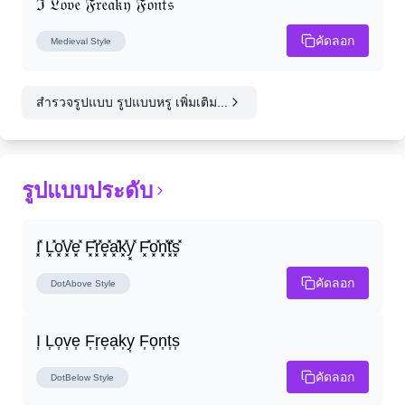
ℑ 𝔏𝔬𝔳𝔢 𝔉𝔯𝔢𝔞𝔨𝔶 𝔉𝔬𝔫𝔱𝔰
คัดลอก
Medieval
Style
สำรวจรูปแบบ รูปแบบหรู เพิ่มเติม...
รูปแบบประดับ
I͓̽ L͓̽o͓̽v͓̽e͓̽ F͓̽r͓̽e͓̽a͓̽k͓̽y͓̽ F͓̽o͓̽n͓̽t͓̽s͓̽
คัดลอก
DotAbove
Style
I͎ L͎o͎v͎e͎ F͎r͎e͎a͎k͎y͎ F͎o͎n͎t͎s͎
คัดลอก
DotBelow
Style