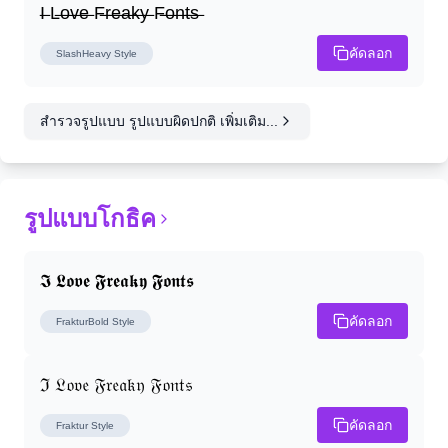
I̶ L̶o̶v̶e̶ F̶r̶e̶a̶k̶y̶ F̶o̶n̶t̶s̶
คัดลอก
SlashHeavy
Style
สำรวจรูปแบบ รูปแบบผิดปกติ เพิ่มเติม...
รูปแบบโกธิค
𝕴 𝕷𝖔𝖛𝖊 𝕱𝖗𝖊𝖆𝖐𝖞 𝕱𝖔𝖓𝖙𝖘
คัดลอก
FrakturBold
Style
ℑ 𝔏𝔬𝔳𝔢 𝔉𝔯𝔢𝔞𝔨𝔶 𝔉𝔬𝔫𝔱𝔰
คัดลอก
Fraktur
Style