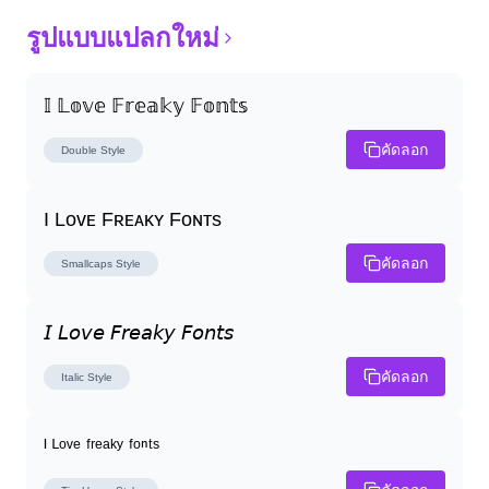
รูปแบบแปลกใหม่
𝕀 𝕃𝕠𝕧𝕖 𝔽𝕣𝕖𝕒𝕜𝕪 𝔽𝕠𝕟𝕥𝕤
คัดลอก
Double
Style
I Lᴏᴠᴇ Fʀᴇᴀᴋʏ Fᴏɴᴛs
คัดลอก
Smallcaps
Style
𝘐 𝘓𝘰𝘷𝘦 𝘍𝘳𝘦𝘢𝘬𝘺 𝘍𝘰𝘯𝘵𝘴
คัดลอก
Italic
Style
ᴵ ᴸᵒᵛᵉ ᶠʳᵉᵃᵏʸ ᶠᵒⁿᵗˢ