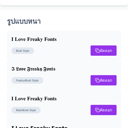
รูปแบบหนา
𝐈 𝐋𝐨𝐯𝐞 𝐅𝐫𝐞𝐚𝐤𝐲 𝐅𝐨𝐧𝐭𝐬
คัดลอก
Bold
Style
𝕴 𝕷𝖔𝖛𝖊 𝕱𝖗𝖊𝖆𝖐𝖞 𝕱𝖔𝖓𝖙𝖘
คัดลอก
FrakturBold
Style
𝐈 𝐋𝐨𝐯𝐞 𝐅𝐫𝐞𝐚𝐤𝐲 𝐅𝐨𝐧𝐭𝐬
คัดลอก
MathBold
Style