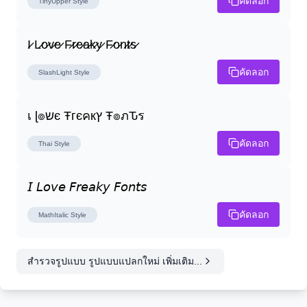
คัดลอก
TinyUpper
Style
I̷ L̷o̷v̷e̷ F̷r̷e̷a̷k̷y̷ F̷o̷n̷t̷s̷
คัดลอก
SlashLight
Style
เ ɭ๏שє Ŧгєคкץ Ŧ๏ภԎร
คัดลอก
Thai
Style
𝘐 𝘓𝘰𝘷𝘦 𝘍𝘳𝘦𝘢𝘬𝘺 𝘍𝘰𝘯𝘵𝘴
คัดลอก
MathItalic
Style
สำรวจรูปแบบ รูปแบบแปลกใหม่ เพิ่มเติม...