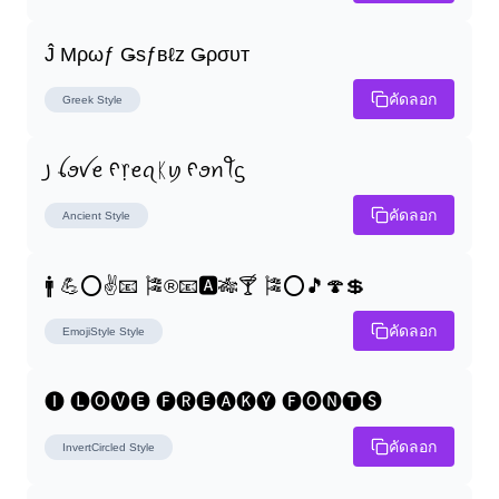
Ĵ Μρωƒ Ǥѕƒвℓz Ǥρσυт
คัดลอก
Greek
Style
꠸ ꪶꪮꪜꫀ ᠻ᥅ꫀꪖᛕꪗ ᠻꪮꪀꪻᦓ
คัดลอก
Ancient
Style
🚹 💪⭕✌📧 🎏®📧🅰🎋🍸 🎏⭕🎵🍄💲
คัดลอก
EmojiStyle
Style
🅘 🅛🅞🅥🅔 🅕🅡🅔🅐🅚🅨 🅕🅞🅝🅣🅢
คัดลอก
InvertCircled
Style