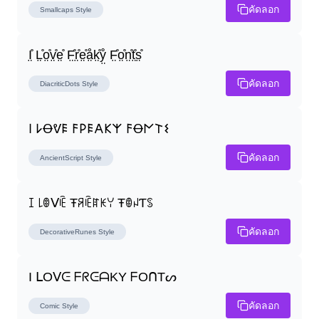
คัดลอก
Smallcaps
Style
I̤̊ L̤̊o̤̊v̤̊e̤̊ F̤̊r̤̊e̤̊å̤k̤̊ẙ̤ F̤̊o̤̊n̤̊t̤̊s̤̊
คัดลอก
DiacriticDots
Style
𐌉 𐌋Ꝋᕓ𐌄 𐌅𐌓𐌄𐌀𐌊𐌙 𐌅Ꝋ𐌍𐌕𐌔
คัดลอก
AncientScript
Style
ꀤ ꒒ꂦᐯꍟ Ŧꋪꍟꍏꀘꌩ ŦꂦꈤƬꌗ
คัดลอก
DecorativeRunes
Style
I ᒪOᐯᕮ ᖴᖇᕮᗩKY ᖴOᑎTᔕ
คัดลอก
Comic
Style