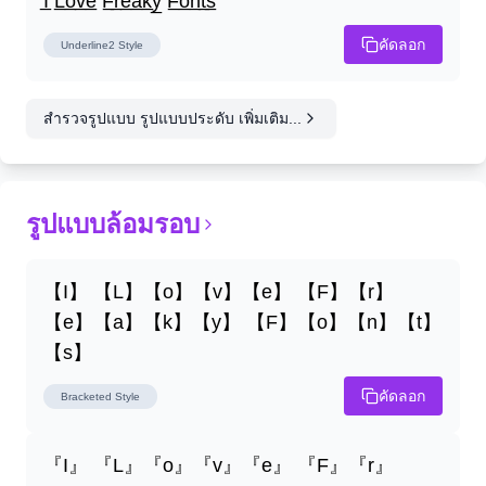
I̲ L̲o̲v̲e̲ F̲r̲e̲a̲k̲y̲ F̲o̲n̲t̲s̲
คัดลอก
Underline2
Style
สำรวจรูปแบบ รูปแบบประดับ เพิ่มเติม...
รูปแบบล้อมรอบ
【I】 【L】【o】【v】【e】 【F】【r】
【e】【a】【k】【y】 【F】【o】【n】【t】
【s】
คัดลอก
Bracketed
Style
『I』 『L』『o』『v』『e』 『F』『r』