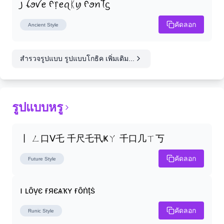
꠸ ꪶꪮꪜꫀ ᠻ᥅ꫀꪖᛕꪗ ᠻꪮꪀꪻᦓ
คัดลอก
Ancient
Style
สำรวจรูปแบบ รูปแบบโกธิค เพิ่มเติม...
รูปแบบหรู
丨 ㄥ口ᐯ乇 千尺乇卂Ҝㄚ 千口几ㄒ丂
คัดลอก
Future
Style
ı ʟȏṿє ғяєѧҡʏ ғȏṅṭṡ
คัดลอก
Runic
Style