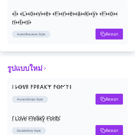
﴾Ï̤﴿ ﴾L̤̈﴿﴾ö̤﴿﴾v̤̈﴿﴾ë̤﴿ ﴾F̤̈﴿﴾r̤̈﴿﴾ë̤﴿﴾ä̤﴿﴾k̤̈﴿﴾ÿ̤﴿ ﴾F̤̈﴿﴾ö̤﴿﴾
n̤̈﴿﴾ẗ̤﴿﴾s̤̈﴿
คัดลอก
ArabicBrackets
Style
รูปแบบใหม่
𐌉 𐌋Ꝋᕓ𐌄 𐌅𐌓𐌄𐌀𐌊𐌙 𐌅Ꝋ𐌍𐌕𐌔
คัดลอก
AncientScript
Style
I̤̊ L̤̊o̤̊v̤̊e̤̊ F̤̊r̤̊e̤̊å̤k̤̊ẙ̤ F̤̊o̤̊n̤̊t̤̊s̤̊
คัดลอก
DoubleDots
Style