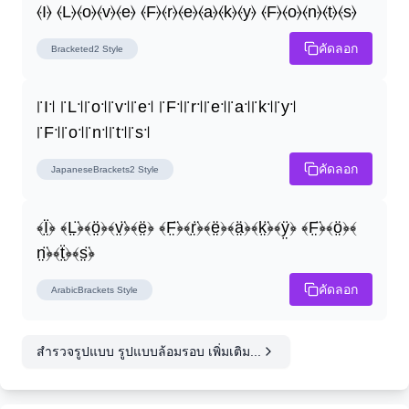
⦑I⦒ ⦑L⦒⦑o⦒⦑v⦒⦑e⦒ ⦑F⦒⦑r⦒⦑e⦒⦑a⦒⦑k⦒⦑y⦒ ⦑F⦒⦑o⦒⦑n⦒⦑t⦒⦑s⦒
คัดลอก
Bracketed2
Style
꜍I꜉ ꜍L꜉꜍o꜉꜍v꜉꜍e꜉ ꜍F꜉꜍r꜉꜍e꜉꜍a꜉꜍k꜉꜍y꜉ 
꜍F꜉꜍o꜉꜍n꜉꜍t꜉꜍s꜉
คัดลอก
JapaneseBrackets2
Style
﴾Ï̤﴿ ﴾L̤̈﴿﴾ö̤﴿﴾v̤̈﴿﴾ë̤﴿ ﴾F̤̈﴿﴾r̤̈﴿﴾ë̤﴿﴾ä̤﴿﴾k̤̈﴿﴾ÿ̤﴿ ﴾F̤̈﴿﴾ö̤﴿﴾
n̤̈﴿﴾ẗ̤﴿﴾s̤̈﴿
คัดลอก
ArabicBrackets
Style
สำรวจรูปแบบ รูปแบบล้อมรอบ เพิ่มเติม...