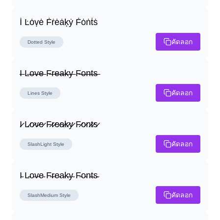
İ Ŀȯṿė Ḟṙėȧḳẏ Ḟȯṅṫṡ
คัดลอก
Dotted
Style
I̶ L̶o̶v̶e̶ F̶r̶e̶a̶k̶y̶ F̶o̶n̶t̶s̶
คัดลอก
Lines
Style
I̷ L̷o̷v̷e̷ F̷r̷e̷a̷k̷y̷ F̷o̷n̷t̷s̷
คัดลอก
SlashLight
Style
I̴ L̴o̴v̴e̴ F̴r̴e̴a̴k̴y̴ F̴o̴n̴t̴s̴
คัดลอก
SlashMedium
Style