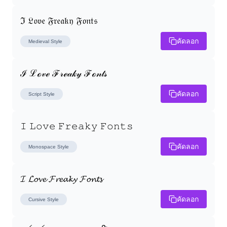
ℑ 𝔏𝔬𝔳𝔢 𝔉𝔯𝔢𝔞𝔨𝔶 𝔉𝔬𝔫𝔱𝔰
คัดลอก
Medieval
Style
ℐ ℒℴ𝓋ℯ ℱ𝓇ℯ𝒶𝓀𝓎 ℱℴ𝓃𝓉𝓈
คัดลอก
Script
Style
𝙸 𝙻𝚘𝚟𝚎 𝙵𝚛𝚎𝚊𝚔𝚢 𝙵𝚘𝚗𝚝𝚜
คัดลอก
Monospace
Style
𝓘 𝓛𝓸𝓿𝓮 𝓕𝓻𝓮𝓪𝓴𝔂 𝓕𝓸𝓷𝓽𝓼
คัดลอก
Cursive
Style