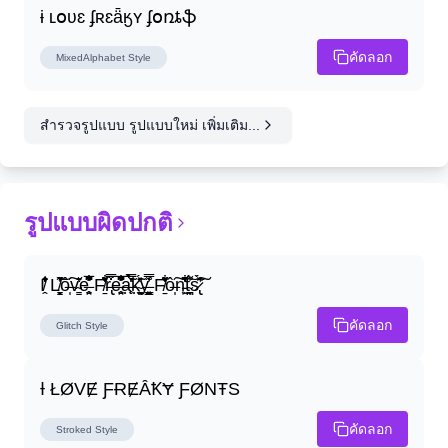
ɨ ʟօʋɛ ʄʀɛǟӄʏ ʄօռȶֆ
คัดลอก
MixedAlphabet
Style
สำรวจรูปแบบ รูปแบบใหม่ เพิ่มเติม...
รูปแบบผิดปกติ
I̸̭̍̄̂̐̒̾̔ L̸̘̳̞̋̓̏̍͐͝ô̶̩͠v̴̳̔̈͛e̶̤̹̼̥͋͆̂̅͊̽͂ F̸̱̈̌͋̍̒̽r̶̢̅͒̿͒e̶̤̹̼̥͋͆̂̅͊̽͂a̶̛̜̥̜̣̔̓̉̿̌̃̀̅k̴͈͕̮͉̫̮̣̃̽̈́̔̎y̶̬͓͍͇̰͚͑̿̓͌ F̸̱̈̌͋̍̒̽ô̶̩͠n̵̫͖͛͗̓̏̌͋̏̔̋t̴̘̪̦͌́̍͝s̷̢̛̀̃̆́̽͘͠
คัดลอก
Glitch
Style
Ɨ ŁØVɆ ƑɌɆȂꝀɎ ƑØNŦS
คัดลอก
Stroked
Style