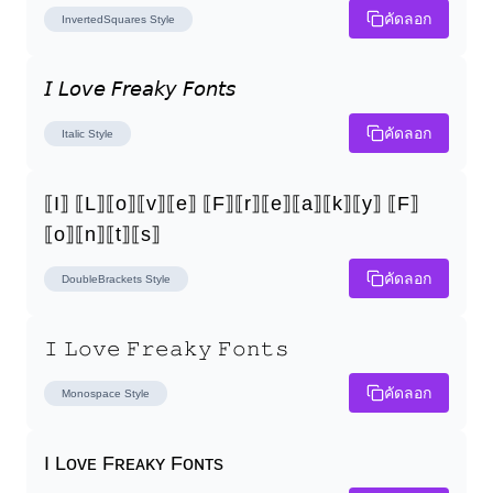
คัดลอก
InvertedSquares
Style
𝘐 𝘓𝘰𝘷𝘦 𝘍𝘳𝘦𝘢𝘬𝘺 𝘍𝘰𝘯𝘵𝘴
คัดลอก
Italic
Style
⟦I⟧ ⟦L⟧⟦o⟧⟦v⟧⟦e⟧ ⟦F⟧⟦r⟧⟦e⟧⟦a⟧⟦k⟧⟦y⟧ ⟦F⟧
⟦o⟧⟦n⟧⟦t⟧⟦s⟧
คัดลอก
DoubleBrackets
Style
𝙸 𝙻𝚘𝚟𝚎 𝙵𝚛𝚎𝚊𝚔𝚢 𝙵𝚘𝚗𝚝𝚜
คัดลอก
Monospace
Style
I Lᴏᴠᴇ Fʀᴇᴀᴋʏ Fᴏɴᴛs