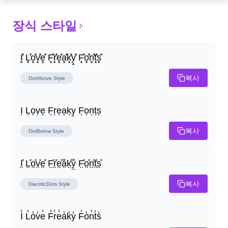
장식 스타일
I͓̽ L͓̽o͓̽v͓̽e͓̽ F͓̽r͓̽e͓̽a͓̽k͓̽y͓̽ F͓̽o͓̽n͓̽t͓̽s͓̽
복사
DotAbove
Style
I͎ L͎o͎v͎e͎ F͎r͎e͎a͎k͎y͎ F͎o͎n͎t͎s͎
복사
DotBelow
Style
I̤̊ L̤̊o̤̊v̤̊e̤̊ F̤̊r̤̊e̤̊å̤k̤̊ẙ̤ F̤̊o̤̊n̤̊t̤̊s̤̊
복사
DiacriticDots
Style
I̾ L̾o̾v̾e̾ F̾r̾e̾a̾k̾y̾ F̾o̾n̾t̾s̾