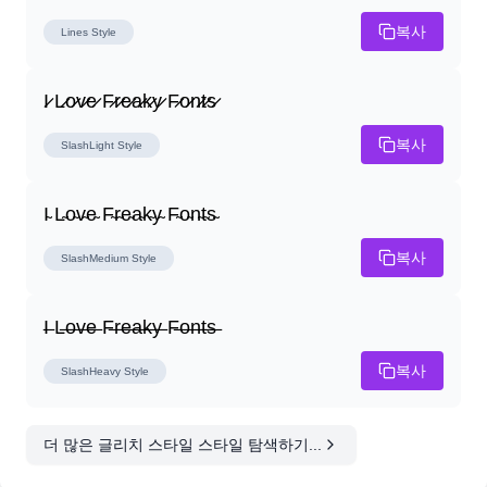
복사
Lines
Style
I̷ L̷o̷v̷e̷ F̷r̷e̷a̷k̷y̷ F̷o̷n̷t̷s̷
복사
SlashLight
Style
I̴ L̴o̴v̴e̴ F̴r̴e̴a̴k̴y̴ F̴o̴n̴t̴s̴
복사
SlashMedium
Style
I̶ L̶o̶v̶e̶ F̶r̶e̶a̶k̶y̶ F̶o̶n̶t̶s̶
복사
SlashHeavy
Style
더 많은 글리치 스타일 스타일 탐색하기...