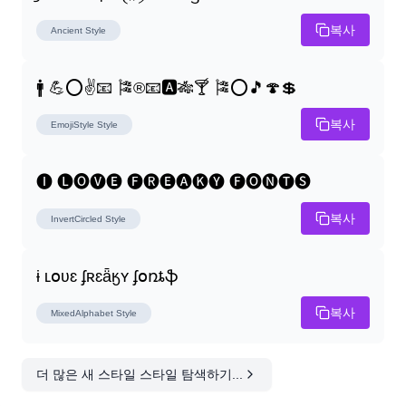
복사
Ancient
Style
🚹 💪⭕✌📧 🎏®📧🅰🎋🍸 🎏⭕🎵🍄💲
복사
EmojiStyle
Style
🅘 🅛🅞🅥🅔 🅕🅡🅔🅐🅚🅨 🅕🅞🅝🅣🅢
복사
InvertCircled
Style
ɨ ʟօʋɛ ʄʀɛǟӄʏ ʄօռȶֆ
복사
MixedAlphabet
Style
더 많은 새 스타일 스타일 탐색하기...