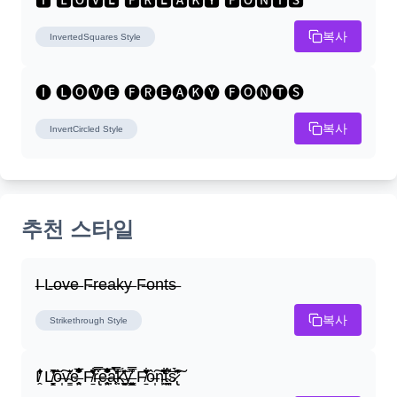
🅸 🅻🅾🆅🅴 🅵🆁🅴🅰🅺🆈 🅵🅾🅽🆃🆂
복사
InvertedSquares
Style
🅘 🅛🅞🅥🅔 🅕🅡🅔🅐🅚🅨 🅕🅞🅝🅣🅢
복사
InvertCircled
Style
추천 스타일
I̶ L̶o̶v̶e̶ F̶r̶e̶a̶k̶y̶ F̶o̶n̶t̶s̶
복사
Strikethrough
Style
I̸̭̍̄̂̐̒̾̔ L̸̘̳̞̋̓̏̍͐͝ô̶̩͠v̴̳̔̈͛e̶̤̹̼̥͋͆̂̅͊̽͂ F̸̱̈̌͋̍̒̽r̶̢̅͒̿͒e̶̤̹̼̥͋͆̂̅͊̽͂a̶̛̜̥̜̣̔̓̉̿̌̃̀̅k̴͈͕̮͉̫̮̣̃̽̈́̔̎y̶̬͓͍͇̰͚͑̿̓͌ F̸̱̈̌͋̍̒̽ô̶̩͠n̵̫͖͛͗̓̏̌͋̏̔̋t̴̘̪̦͌́̍͝s̷̢̛̀̃̆́̽͘͠