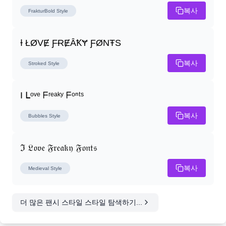
복사
FrakturBold
Style
Ɨ ŁØVɆ ƑɌɆȂꝀɎ ƑØNŦS
복사
Stroked
Style
I ᒪᵒᵛᵉ ᖴʳᵉᵃᵏʸ ᖴᵒⁿᵗˢ
복사
Bubbles
Style
ℑ 𝔏𝔬𝔳𝔢 𝔉𝔯𝔢𝔞𝔨𝔶 𝔉𝔬𝔫𝔱𝔰
복사
Medieval
Style
더 많은 팬시 스타일 스타일 탐색하기...