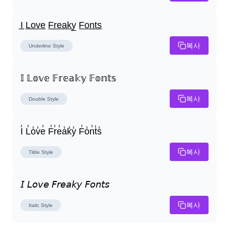
I̲ L̲o̲v̲e̲ F̲r̲e̲a̲k̲y̲ F̲o̲n̲t̲s̲
복사
Underline
Style
𝕀 𝕃𝕠𝕧𝕖 𝔽𝕣𝕖𝕒𝕜𝕪 𝔽𝕠𝕟𝕥𝕤
복사
Double
Style
I̾ L̾o̾v̾e̾ F̾r̾e̾a̾k̾y̾ F̾o̾n̾t̾s̾
복사
Tilde
Style
𝘐 𝘓𝘰𝘷𝘦 𝘍𝘳𝘦𝘢𝘬𝘺 𝘍𝘰𝘯𝘵𝘴
복사
Italic
Style