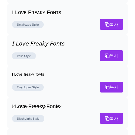
I Lᴏᴠᴇ Fʀᴇᴀᴋʏ Fᴏɴᴛs
복사
Smallcaps
Style
𝘐 𝘓𝘰𝘷𝘦 𝘍𝘳𝘦𝘢𝘬𝘺 𝘍𝘰𝘯𝘵𝘴
복사
Italic
Style
ᴵ ᴸᵒᵛᵉ ᶠʳᵉᵃᵏʸ ᶠᵒⁿᵗˢ
복사
TinyUpper
Style
I̷ L̷o̷v̷e̷ F̷r̷e̷a̷k̷y̷ F̷o̷n̷t̷s̷
복사
SlashLight
Style