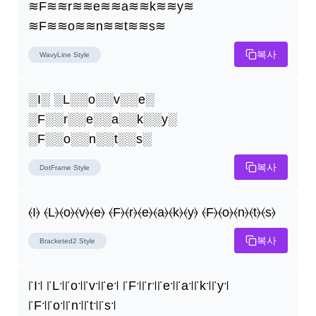
≋F≋≋r≋≋e≋≋a≋≋k≋≋y≋ 
≋F≋≋o≋≋n≋≋t≋≋s≋
복사
WavyLine
Style
░I░ ░L░░o░░v░░e░ 
░F░░r░░e░░a░░k░░y░ 
░F░░o░░n░░t░░s░
복사
DotFrame
Style
⦑I⦒ ⦑L⦒⦑o⦒⦑v⦒⦑e⦒ ⦑F⦒⦑r⦒⦑e⦒⦑a⦒⦑k⦒⦑y⦒ ⦑F⦒⦑o⦒⦑n⦒⦑t⦒⦑s⦒
복사
Bracketed2
Style
꜍I꜉ ꜍L꜉꜍o꜉꜍v꜉꜍e꜉ ꜍F꜉꜍r꜉꜍e꜉꜍a꜉꜍k꜉꜍y꜉ 
꜍F꜉꜍o꜉꜍n꜉꜍t꜉꜍s꜉