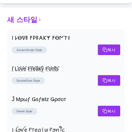
새 스타일
𐌉 𐌋Ꝋᕓ𐌄 𐌅𐌓𐌄𐌀𐌊𐌙 𐌅Ꝋ𐌍𐌕𐌔
복사
AncientScript
Style
I̤̊ L̤̊o̤̊v̤̊e̤̊ F̤̊r̤̊e̤̊å̤k̤̊ẙ̤ F̤̊o̤̊n̤̊t̤̊s̤̊
복사
DoubleDots
Style
Ĵ Μρωƒ Ǥѕƒвℓz Ǥρσυт
복사
Greek
Style
꠸ ꪶꪮꪜꫀ ᠻ᥅ꫀꪖᛕꪗ ᠻꪮꪀꪻᦓ