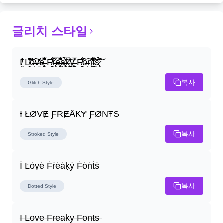
글리치 스타일
I̸̭̍̄̂̐̒̾̔ L̸̘̳̞̋̓̏̍͐͝ô̶̩͠v̴̳̔̈͛e̶̤̹̼̥͋͆̂̅͊̽͂ F̸̱̈̌͋̍̒̽r̶̢̅͒̿͒e̶̤̹̼̥͋͆̂̅͊̽͂a̶̛̜̥̜̣̔̓̉̿̌̃̀̅k̴͈͕̮͉̫̮̣̃̽̈́̔̎y̶̬͓͍͇̰͚͑̿̓͌ F̸̱̈̌͋̍̒̽ô̶̩͠n̵̫͖͛͗̓̏̌͋̏̔̋t̴̘̪̦͌́̍͝s̷̢̛̀̃̆́̽͘͠
복사
Glitch
Style
Ɨ ŁØVɆ ƑɌɆȂꝀɎ ƑØNŦS
복사
Stroked
Style
İ Ŀȯṿė Ḟṙėȧḳẏ Ḟȯṅṫṡ
복사
Dotted
Style
I̶ L̶o̶v̶e̶ F̶r̶e̶a̶k̶y̶ F̶o̶n̶t̶s̶