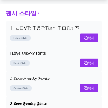
팬시 스타일
丨 ㄥ口ᐯ乇 千尺乇卂Ҝㄚ 千口几ㄒ丂
복사
Future
Style
ı ʟȏṿє ғяєѧҡʏ ғȏṅṭṡ
복사
Runic
Style
𝓘 𝓛𝓸𝓿𝓮 𝓕𝓻𝓮𝓪𝓴𝔂 𝓕𝓸𝓷𝓽𝓼
복사
Cursive
Style
𝕴 𝕷𝖔𝖛𝖊 𝕱𝖗𝖊𝖆𝖐𝖞 𝕱𝖔𝖓𝖙𝖘