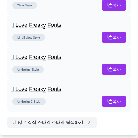
복사
Tilde
Style
I̳ L̳o̳v̳e̳ F̳r̳e̳a̳k̳y̳ F̳o̳n̳t̳s̳
복사
LineBelow
Style
I̲ L̲o̲v̲e̲ F̲r̲e̲a̲k̲y̲ F̲o̲n̲t̲s̲
복사
Underline
Style
I̲ L̲o̲v̲e̲ F̲r̲e̲a̲k̲y̲ F̲o̲n̲t̲s̲
복사
Underline2
Style
더 많은 장식 스타일 스타일 탐색하기...