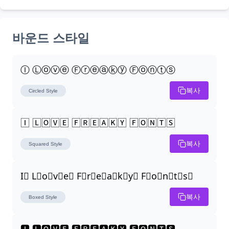
바운드 스타일
Ⓘ Ⓛⓞⓥⓔ Ⓕⓡⓔⓐⓚⓨ Ⓕⓞⓝⓣⓢ
복사
Circled
Style
🄸 🄻🄾🅅🄴 🄵🅁🄴🄰🄺🅈 🄵🄾🄽🅃🅂
복사
Squared
Style
I⃣ L⃣o⃣v⃣e⃣ F⃣r⃣e⃣a⃣k⃣y⃣ F⃣o⃣n⃣t⃣s⃣
복사
Boxed
Style