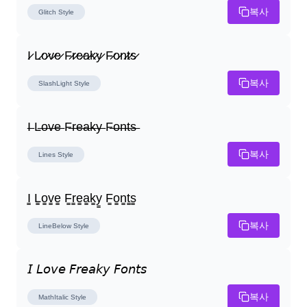
복사
Glitch
Style
I̷ L̷o̷v̷e̷ F̷r̷e̷a̷k̷y̷ F̷o̷n̷t̷s̷
복사
SlashLight
Style
I̶ L̶o̶v̶e̶ F̶r̶e̶a̶k̶y̶ F̶o̶n̶t̶s̶
복사
Lines
Style
I̳ L̳o̳v̳e̳ F̳r̳e̳a̳k̳y̳ F̳o̳n̳t̳s̳
복사
LineBelow
Style
𝘐 𝘓𝘰𝘷𝘦 𝘍𝘳𝘦𝘢𝘬𝘺 𝘍𝘰𝘯𝘵𝘴
복사
MathItalic
Style