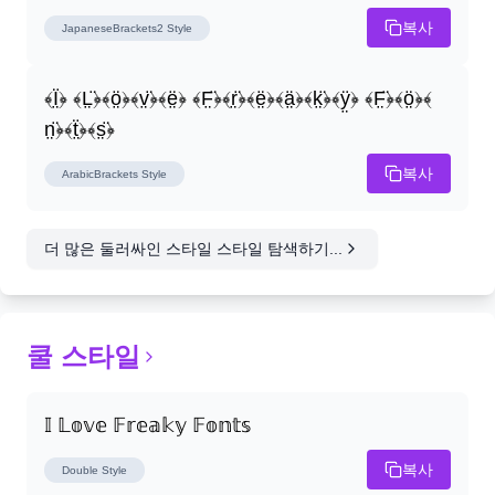
복사
JapaneseBrackets2
Style
﴾Ï̤﴿ ﴾L̤̈﴿﴾ö̤﴿﴾v̤̈﴿﴾ë̤﴿ ﴾F̤̈﴿﴾r̤̈﴿﴾ë̤﴿﴾ä̤﴿﴾k̤̈﴿﴾ÿ̤﴿ ﴾F̤̈﴿﴾ö̤﴿﴾
n̤̈﴿﴾ẗ̤﴿﴾s̤̈﴿
복사
ArabicBrackets
Style
더 많은 둘러싸인 스타일 스타일 탐색하기...
쿨 스타일
𝕀 𝕃𝕠𝕧𝕖 𝔽𝕣𝕖𝕒𝕜𝕪 𝔽𝕠𝕟𝕥𝕤
복사
Double
Style