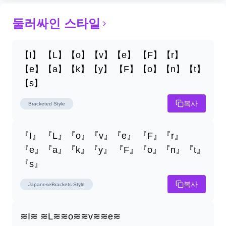
둘러싸인 스타일
【I】 【L】【o】【v】【e】 【F】【r】
【e】【a】【k】【y】 【F】【o】【n】【t】
【s】
복사
Bracketed
Style
『I』 『L』『o』『v』『e』 『F』『r』
『e』『a』『k』『y』 『F』『o』『n』『t』
『s』
복사
JapaneseBrackets
Style
≋I≋ ≋L≋≋o≋≋v≋≋e≋ 