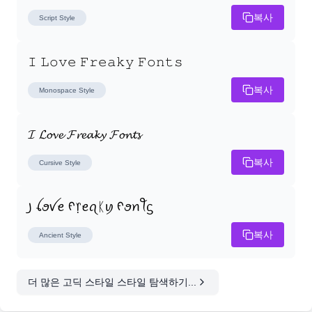
복사
Script
Style
𝙸 𝙻𝚘𝚟𝚎 𝙵𝚛𝚎𝚊𝚔𝚢 𝙵𝚘𝚗𝚝𝚜
복사
Monospace
Style
𝓘 𝓛𝓸𝓿𝓮 𝓕𝓻𝓮𝓪𝓴𝔂 𝓕𝓸𝓷𝓽𝓼
복사
Cursive
Style
꠸ ꪶꪮꪜꫀ ᠻ᥅ꫀꪖᛕꪗ ᠻꪮꪀꪻᦓ
복사
Ancient
Style
더 많은 고딕 스타일 스타일 탐색하기...