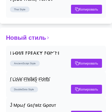
Копировать
Thai
Style
Новый стиль
𐌉 𐌋Ꝋᕓ𐌄 𐌅𐌓𐌄𐌀𐌊𐌙 𐌅Ꝋ𐌍𐌕𐌔
Копировать
AncientScript
Style
I̤̊ L̤̊o̤̊v̤̊e̤̊ F̤̊r̤̊e̤̊å̤k̤̊ẙ̤ F̤̊o̤̊n̤̊t̤̊s̤̊
Копировать
DoubleDots
Style
Ĵ Μρωƒ Ǥѕƒвℓz Ǥρσυт