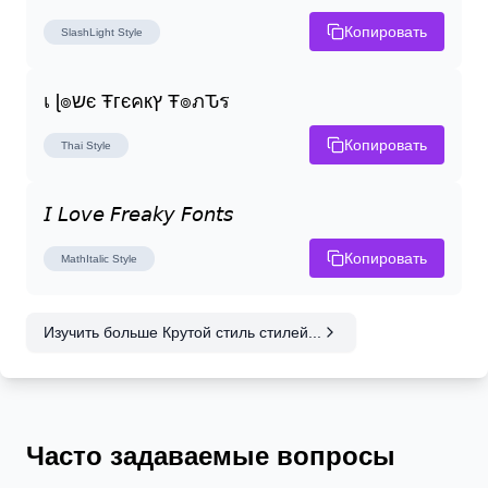
Копировать
SlashLight
Style
เ ɭ๏שє Ŧгєคкץ Ŧ๏ภԎร
Копировать
Thai
Style
𝘐 𝘓𝘰𝘷𝘦 𝘍𝘳𝘦𝘢𝘬𝘺 𝘍𝘰𝘯𝘵𝘴
Копировать
MathItalic
Style
Изучить больше Крутой стиль стилей...
Часто задаваемые вопросы