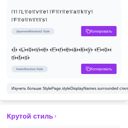
꜍I꜉ ꜍L꜉꜍o꜉꜍v꜉꜍e꜉ ꜍F꜉꜍r꜉꜍e꜉꜍a꜉꜍k꜉꜍y꜉ 
꜍F꜉꜍o꜉꜍n꜉꜍t꜉꜍s꜉
Копировать
JapaneseBrackets2
Style
﴾Ï̤﴿ ﴾L̤̈﴿﴾ö̤﴿﴾v̤̈﴿﴾ë̤﴿ ﴾F̤̈﴿﴾r̤̈﴿﴾ë̤﴿﴾ä̤﴿﴾k̤̈﴿﴾ÿ̤﴿ ﴾F̤̈﴿﴾ö̤﴿﴾
n̤̈﴿﴾ẗ̤﴿﴾s̤̈﴿
Копировать
ArabicBrackets
Style
Изучить больше StylePage.styleDisplayNames.surrounded стиле
Крутой стиль