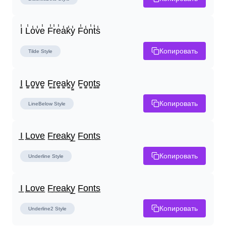
I̾ L̾o̾v̾e̾ F̾r̾e̾a̾k̾y̾ F̾o̾n̾t̾s̾
Копировать
Tilde
Style
I̳ L̳o̳v̳e̳ F̳r̳e̳a̳k̳y̳ F̳o̳n̳t̳s̳
Копировать
LineBelow
Style
I̲ L̲o̲v̲e̲ F̲r̲e̲a̲k̲y̲ F̲o̲n̲t̲s̲
Копировать
Underline
Style
I̲ L̲o̲v̲e̲ F̲r̲e̲a̲k̲y̲ F̲o̲n̲t̲s̲
Копировать
Underline2
Style