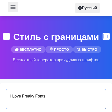
Русский
🔲 Стиль с границами 🔲
🎁 БЕСПЛАТНО
👌 ПРОСТО
🚀 БЫСТРО
Бесплатный генератор причудливых шрифтов