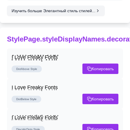
Изучить больше Элегантный стиль стилей...
StylePage.styleDisplayNames.decora
I͓̽ L͓̽o͓̽v͓̽e͓̽ F͓̽r͓̽e͓̽a͓̽k͓̽y͓̽ F͓̽o͓̽n͓̽t͓̽s͓̽
Копировать
DotAbove
Style
I͎ L͎o͎v͎e͎ F͎r͎e͎a͎k͎y͎ F͎o͎n͎t͎s͎
Копировать
DotBelow
Style
I̤̊ L̤̊o̤̊v̤̊e̤̊ F̤̊r̤̊e̤̊å̤k̤̊ẙ̤ F̤̊o̤̊n̤̊t̤̊s̤̊
Копировать
DiacriticDots
Style