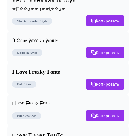
⭐F⭐⭐r⭐⭐e⭐⭐a⭐⭐k⭐⭐y⭐ 
⭐F⭐⭐o⭐⭐n⭐⭐t⭐⭐s⭐
Копировать
StarSurrounded
Style
ℑ 𝔏𝔬𝔳𝔢 𝔉𝔯𝔢𝔞𝔨𝔶 𝔉𝔬𝔫𝔱𝔰
Копировать
Medieval
Style
𝐈 𝐋𝐨𝐯𝐞 𝐅𝐫𝐞𝐚𝐤𝐲 𝐅𝐨𝐧𝐭𝐬
Копировать
Bold
Style
I ᒪᵒᵛᵉ ᖴʳᵉᵃᵏʸ ᖴᵒⁿᵗˢ
Копировать
Bubbles
Style
เ ɭ๏שє Ŧгєคкץ Ŧ๏ภԎร