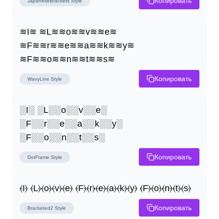
Копировать
JapaneseBrackets
Style
≋I≋ ≋L≋≋o≋≋v≋≋e≋ 
≋F≋≋r≋≋e≋≋a≋≋k≋≋y≋ 
≋F≋≋o≋≋n≋≋t≋≋s≋
Копировать
WavyLine
Style
░I░ ░L░░o░░v░░e░ 
░F░░r░░e░░a░░k░░y░ 
░F░░o░░n░░t░░s░
Копировать
DotFrame
Style
⦑I⦒ ⦑L⦒⦑o⦒⦑v⦒⦑e⦒ ⦑F⦒⦑r⦒⦑e⦒⦑a⦒⦑k⦒⦑y⦒ ⦑F⦒⦑o⦒⦑n⦒⦑t⦒⦑s⦒
Копировать
Bracketed2
Style