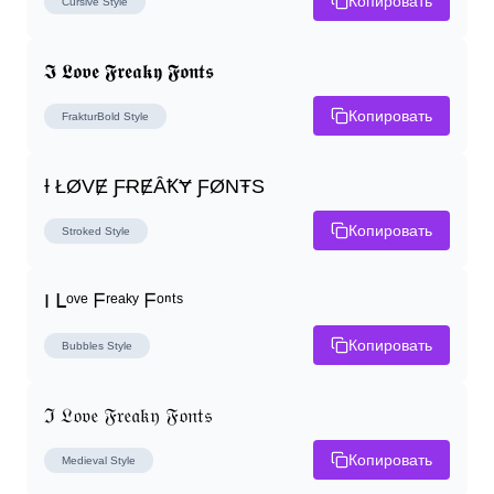
Копировать
Cursive
Style
𝕴 𝕷𝖔𝖛𝖊 𝕱𝖗𝖊𝖆𝖐𝖞 𝕱𝖔𝖓𝖙𝖘
Копировать
FrakturBold
Style
Ɨ ŁØVɆ ƑɌɆȂꝀɎ ƑØNŦS
Копировать
Stroked
Style
I ᒪᵒᵛᵉ ᖴʳᵉᵃᵏʸ ᖴᵒⁿᵗˢ
Копировать
Bubbles
Style
ℑ 𝔏𝔬𝔳𝔢 𝔉𝔯𝔢𝔞𝔨𝔶 𝔉𝔬𝔫𝔱𝔰
Копировать
Medieval
Style