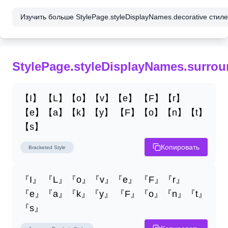
Изучить больше StylePage.styleDisplayNames.decorative стилей
StylePage.styleDisplayNames.surro
【I】 【L】【o】【v】【e】 【F】【r】
【e】【a】【k】【y】 【F】【o】【n】【t】
【s】
Копировать
Bracketed
Style
『I』 『L』『o』『v』『e』 『F』『r』
『e』『a』『k』『y』 『F』『o』『n』『t』
『s』