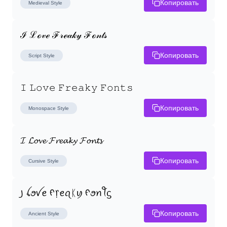
Копировать
Medieval
Style
ℐ ℒℴ𝓋ℯ ℱ𝓇ℯ𝒶𝓀𝓎 ℱℴ𝓃𝓉𝓈
Копировать
Script
Style
𝙸 𝙻𝚘𝚟𝚎 𝙵𝚛𝚎𝚊𝚔𝚢 𝙵𝚘𝚗𝚝𝚜
Копировать
Monospace
Style
𝓘 𝓛𝓸𝓿𝓮 𝓕𝓻𝓮𝓪𝓴𝔂 𝓕𝓸𝓷𝓽𝓼
Копировать
Cursive
Style
꠸ ꪶꪮꪜꫀ ᠻ᥅ꫀꪖᛕꪗ ᠻꪮꪀꪻᦓ
Копировать
Ancient
Style