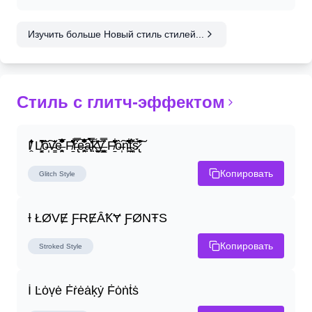
Изучить больше Новый стиль стилей...
Стиль с глитч-эффектом
I̸̭̍̄̂̐̒̾̔ L̸̘̳̞̋̓̏̍͐͝ô̶̩͠v̴̳̔̈͛e̶̤̹̼̥͋͆̂̅͊̽͂ F̸̱̈̌͋̍̒̽r̶̢̅͒̿͒e̶̤̹̼̥͋͆̂̅͊̽͂a̶̛̜̥̜̣̔̓̉̿̌̃̀̅k̴͈͕̮͉̫̮̣̃̽̈́̔̎y̶̬͓͍͇̰͚͑̿̓͌ F̸̱̈̌͋̍̒̽ô̶̩͠n̵̫͖͛͗̓̏̌͋̏̔̋t̴̘̪̦͌́̍͝s̷̢̛̀̃̆́̽͘͠
Копировать
Glitch
Style
Ɨ ŁØVɆ ƑɌɆȂꝀɎ ƑØNŦS
Копировать
Stroked
Style
İ Ŀȯṿė Ḟṙėȧḳẏ Ḟȯṅṫṡ