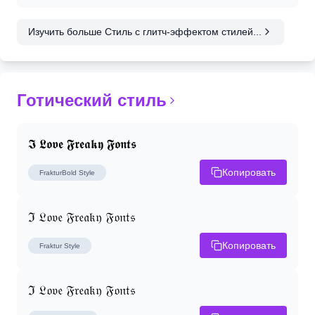
Изучить больше Стиль с глитч-эффектом стилей...
Готический стиль
𝕴 𝕷𝖔𝖛𝖊 𝕱𝖗𝖊𝖆𝖐𝖞 𝕱𝖔𝖓𝖙𝖘
Копировать
FrakturBold
Style
ℑ 𝔏𝔬𝔳𝔢 𝔉𝔯𝔢𝔞𝔨𝔶 𝔉𝔬𝔫𝔱𝔰
Копировать
Fraktur
Style
ℑ 𝔏𝔬𝔳𝔢 𝔉𝔯𝔢𝔞𝔨𝔶 𝔉𝔬𝔫𝔱𝔰