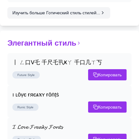
Изучить больше Готический стиль стилей...
Элегантный стиль
丨 ㄥ口ᐯ乇 千尺乇卂Ҝㄚ 千口几ㄒ丂
Копировать
Future
Style
ı ʟȏṿє ғяєѧҡʏ ғȏṅṭṡ
Копировать
Runic
Style
𝓘 𝓛𝓸𝓿𝓮 𝓕𝓻𝓮𝓪𝓴𝔂 𝓕𝓸𝓷𝓽𝓼