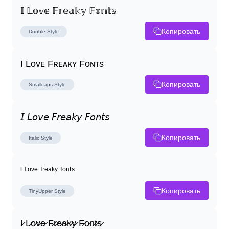
𝕀 𝕃𝕠𝕧𝕖 𝔽𝕣𝕖𝕒𝕜𝕪 𝔽𝕠𝕟𝕥𝕤
Копировать
Double
Style
I Lᴏᴠᴇ Fʀᴇᴀᴋʏ Fᴏɴᴛs
Копировать
Smallcaps
Style
𝘐 𝘓𝘰𝘷𝘦 𝘍𝘳𝘦𝘢𝘬𝘺 𝘍𝘰𝘯𝘵𝘴
Копировать
Italic
Style
ᴵ ᴸᵒᵛᵉ ᶠʳᵉᵃᵏʸ ᶠᵒⁿᵗˢ
Копировать
TinyUpper
Style
I̷ L̷o̷v̷e̷ F̷r̷e̷a̷k̷y̷ F̷o̷n̷t̷s̷