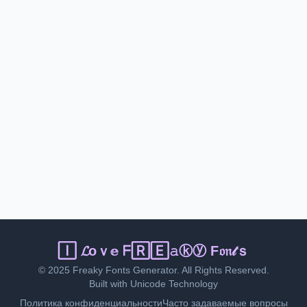
Ｉ 𝓛ℴⓥℯ 𝐅𝕣𝔢ᵃ𝓀𝔂 𝓕𝔬ｎ🅃𝚜
© 2025 Freaky Fonts Generator. All Rights Reserved.
Built with Unicode Technology
Политика конфиденциальности
Часто задаваемые вопросы