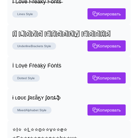
I̶ L̶o̶v̶e̶ F̶r̶e̶a̶k̶y̶ F̶o̶n̶t̶s̶
Копировать
Lines
Style
[I̲̅] [L̲̅][o̲̅][v̲̅][e̲̅] [F̲̅][r̲̅][e̲̅][a̲̅][k̲̅][y̲̅] [F̲̅][o̲̅][n̲̅][t̲̅][s̲̅]
Копировать
UnderlineBrackets
Style
İ Ŀȯṿė Ḟṙėȧḳẏ Ḟȯṅṫṡ
Копировать
Dotted
Style
ɨ ʟօʋɛ ʄʀɛǟӄʏ ʄօռȶֆ
Копировать
MixedAlphabet
Style
⭐I⭐ ⭐L⭐⭐o⭐⭐v⭐⭐e⭐ 