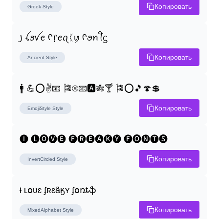
Копировать
Greek
Style
꠸ ꪶꪮꪜꫀ ᠻ᥅ꫀꪖᛕꪗ ᠻꪮꪀꪻᦓ
Копировать
Ancient
Style
🚹 💪⭕✌📧 🎏®📧🅰🎋🍸 🎏⭕🎵🍄💲
Копировать
EmojiStyle
Style
🅘 🅛🅞🅥🅔 🅕🅡🅔🅐🅚🅨 🅕🅞🅝🅣🅢
Копировать
InvertCircled
Style
ɨ ʟօʋɛ ʄʀɛǟӄʏ ʄօռȶֆ
Копировать
MixedAlphabet
Style