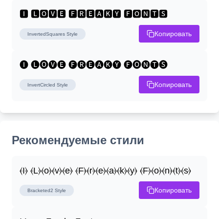
🅸 🅻🅾🆅🅴 🅵🆁🅴🅰🅺🆈 🅵🅾🅽🆃🆂
Копировать
InvertedSquares
Style
🅘 🅛🅞🅥🅔 🅕🅡🅔🅐🅚🅨 🅕🅞🅝🅣🅢
Копировать
InvertCircled
Style
Рекомендуемые стили
⦑I⦒ ⦑L⦒⦑o⦒⦑v⦒⦑e⦒ ⦑F⦒⦑r⦒⦑e⦒⦑a⦒⦑k⦒⦑y⦒ ⦑F⦒⦑o⦒⦑n⦒⦑t⦒⦑s⦒
Копировать
Bracketed2
Style