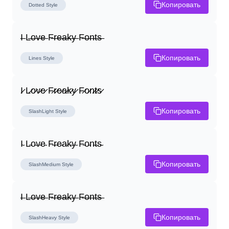
Копировать
Dotted
Style
I̶ L̶o̶v̶e̶ F̶r̶e̶a̶k̶y̶ F̶o̶n̶t̶s̶
Копировать
Lines
Style
I̷ L̷o̷v̷e̷ F̷r̷e̷a̷k̷y̷ F̷o̷n̷t̷s̷
Копировать
SlashLight
Style
I̴ L̴o̴v̴e̴ F̴r̴e̴a̴k̴y̴ F̴o̴n̴t̴s̴
Копировать
SlashMedium
Style
I̶ L̶o̶v̶e̶ F̶r̶e̶a̶k̶y̶ F̶o̶n̶t̶s̶
Копировать
SlashHeavy
Style