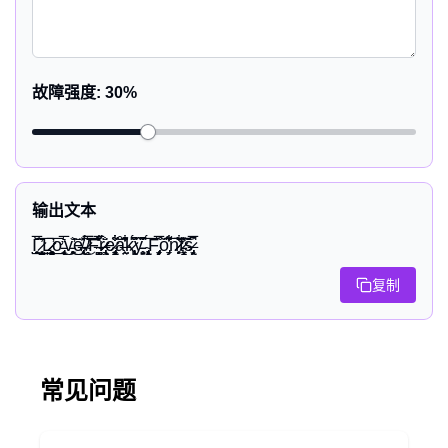
故障强度
:
30
%
输出文本
I̤̥̖̭̭̅̌̇̈͟ ̷̣͔̺̖̗̥̄̕͞Ļ̷̷̛̥̗̳̻͟͞ơ̵̢̨̮̦͔̅͛͜v̵̛̥̗̥̭̆͜͜͝ë̶̴̸̢̹̗͔̽͜ ̷̴̸̦̭͛̅̀̅͞F̶̴̼̦̮̺̅͋̽̌r̷̶̷̢̢̖͚̀̐̈e̷̴̡̢̥̳͋̈͋͝å̶̭̹̤̖̂͋͊̕k̷̢̧͕̻̣͆̌́̆ŷ̵̵̧̥̮̤̌͆̌ ̴̧̢̧͔̗͓͕́͞F̡̧̡̡̼̖̗̦̅͌ŏ̡̼̖̇͊͋͌̕͞n̷̷̥̗̗̄̃͋͞͞t̵̷͕̳̣͓̽̃̕͝s̶̷̢̡̖̗̮̗̅͆
复制
常见问题