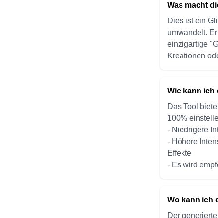
Was macht di
Dies ist ein Gl
umwandelt. Er 
einzigartige "G
Kreationen ode
Wie kann ich 
Das Tool biete
100% einstell
- Niedrigere I
- Höhere Inten
Effekte
- Es wird emp
Wo kann ich 
Der generierte