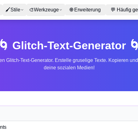
🖌
Stile
🎨
Werkzeuge
🌐
Erweiterung
💬
Häufig ge
🌀 Glitch-Text-Generator 
n Glitch-Text-Generator. Erstelle gruselige Texte. Kopieren und
deine sozialen Medien!