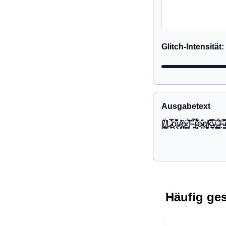
Glitch-Intensität
:
Ausgabetext
Į̸̢̥̥̂̇̊̐͟ ̸̨̣͕͓̦̮̥́̕L̷̷̵͖̮͕̖̽̅̊ǫ̴̢̣̗̈̌͊̂͌v̷̡̧̧̹̭̇͛̃͛ȩ̵̷̷͖͚̣̣̥̈ ̡̦͓̗͕̃̽͛̀͝F̶̶̥̤̮̥̈̀́̅ŗ̵̧̧̣̤̌͋́̈e̷̴̷̴̤̥̤̐̌̊ḁ̸̧͖̖̹̮̦͚͝k̵̵̮̭̭̮̅̆͞͞y̴̶̡̧̡̤̣̖̭̼ ̵̶̭̭͖̳͓̈͋́F̶̵̣̤̳̆̇̌͊̅o̶͋
Häufig ges