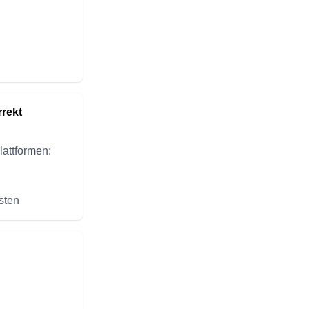
rrekt
attformen:
sten