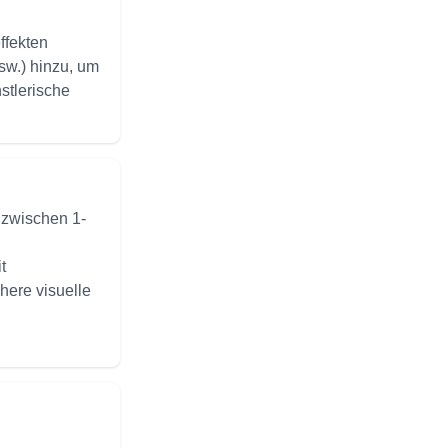
effekten
sw.) hinzu, um
nstlerische
s zwischen 1-
t
here visuelle