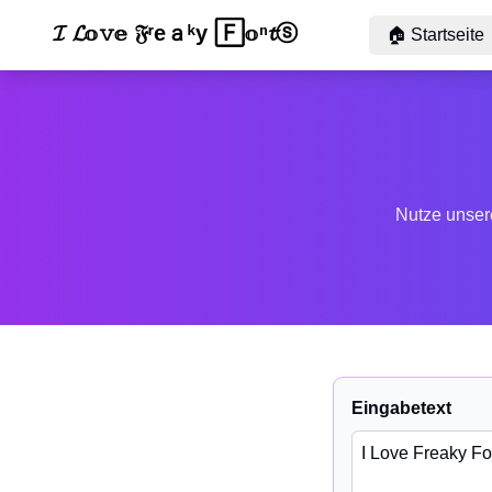
Ⓘ 𝙻ᵒ𝐯🄴 F🅁ｅ𝔞𝚔𝔂 🄵ᵒ🄽𝕥𝓈
🏠
Startseite
Nutze unsere
Eingabetext