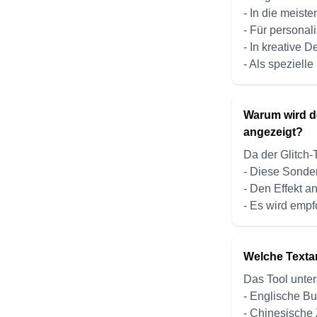
- In die meist
- Für persona
- In kreative 
- Als speziell
Warum wird de
angezeigt?
Da der Glitch
- Diese Sonder
- Den Effekt an
- Es wird empf
Welche Textar
Das Tool unters
- Englische B
- Chinesische