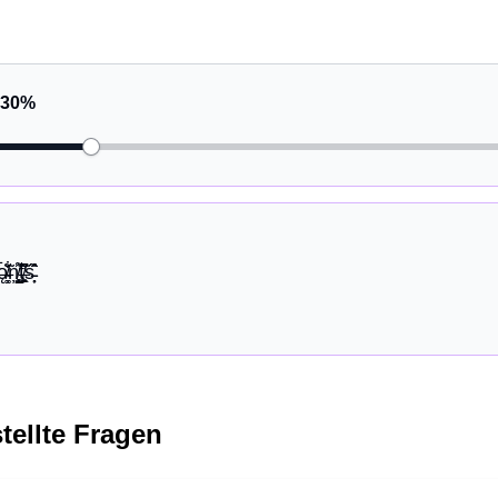
30
%
̴̸̨̦͚̄̃̆ņ̸̨̺͓̤̤̥͌͝ţ̸̶̭͖̭̻̂͆͛ś̵̵̗̦̖̂̂̊̂
tellte Fragen