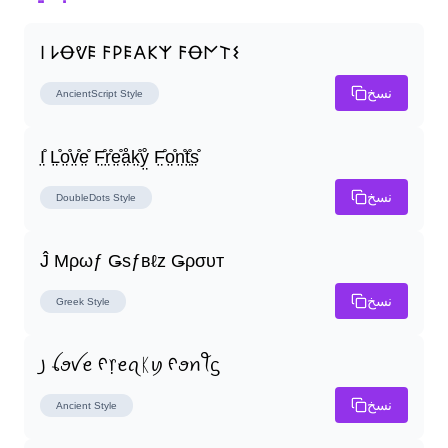
𐌉 𐌋Ꝋᕓ𐌄 𐌅𐌓𐌄𐌀𐌊𐌙 𐌅Ꝋ𐌍𐌕𐌔
نسخ
AncientScript
Style
I̤̊ L̤̊o̤̊v̤̊e̤̊ F̤̊r̤̊e̤̊å̤k̤̊ẙ̤ F̤̊o̤̊n̤̊t̤̊s̤̊
نسخ
DoubleDots
Style
Ĵ Μρωƒ Ǥѕƒвℓz Ǥρσυт
نسخ
Greek
Style
꠸ ꪶꪮꪜꫀ ᠻ᥅ꫀꪖᛕꪗ ᠻꪮꪀꪻᦓ
نسخ
Ancient
Style