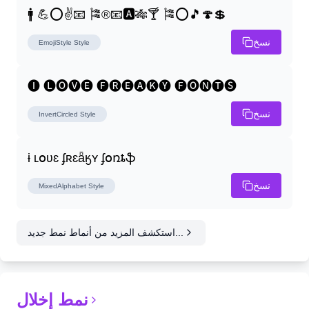
🚹 💪⭕✌📧 🎏®📧🅰🎋🍸 🎏⭕🎵🍄💲
نسخ
EmojiStyle
Style
🅘 🅛🅞🅥🅔 🅕🅡🅔🅐🅚🅨 🅕🅞🅝🅣🅢
نسخ
InvertCircled
Style
ɨ ʟօʋɛ ʄʀɛǟӄʏ ʄօռȶֆ
نسخ
MixedAlphabet
Style
استكشف المزيد من أنماط نمط جديد...
نمط إخلال