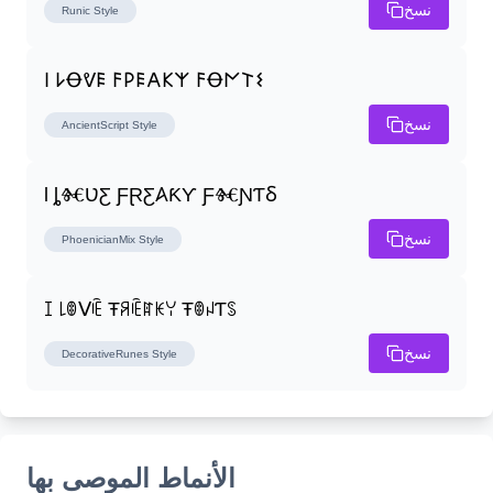
نسخ
Runic
Style
𐌉 𐌋Ꝋᕓ𐌄 𐌅𐌓𐌄𐌀𐌊𐌙 𐌅Ꝋ𐌍𐌕𐌔
نسخ
AncientScript
Style
Ɩ ȴⰩƲƸ ƑⱤƸ𐤠ƘƳ ƑⰩƝƬⳜ
نسخ
PhoenicianMix
Style
ꀤ ꒒ꂦᐯꍟ Ŧꋪꍟꍏꀘꌩ ŦꂦꈤƬꌗ
نسخ
DecorativeRunes
Style
الأنماط الموصى بها