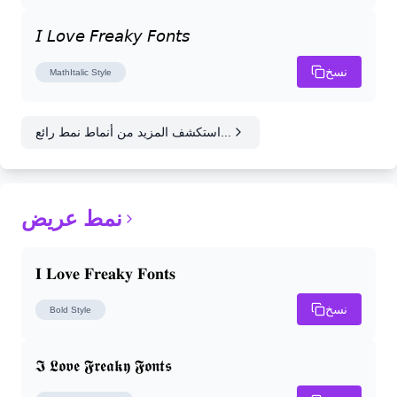
𝘐 𝘓𝘰𝘷𝘦 𝘍𝘳𝘦𝘢𝘬𝘺 𝘍𝘰𝘯𝘵𝘴
نسخ
MathItalic
Style
استكشف المزيد من أنماط نمط رائع...
نمط عريض
𝐈 𝐋𝐨𝐯𝐞 𝐅𝐫𝐞𝐚𝐤𝐲 𝐅𝐨𝐧𝐭𝐬
نسخ
Bold
Style
𝕴 𝕷𝖔𝖛𝖊 𝕱𝖗𝖊𝖆𝖐𝖞 𝕱𝖔𝖓𝖙𝖘