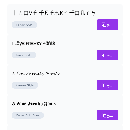
丨 ㄥ口ᐯ乇 千尺乇卂Ҝㄚ 千口几ㄒ丂
نسخ
Future
Style
ı ʟȏṿє ғяєѧҡʏ ғȏṅṭṡ
نسخ
Runic
Style
𝓘 𝓛𝓸𝓿𝓮 𝓕𝓻𝓮𝓪𝓴𝔂 𝓕𝓸𝓷𝓽𝓼
نسخ
Cursive
Style
𝕴 𝕷𝖔𝖛𝖊 𝕱𝖗𝖊𝖆𝖐𝖞 𝕱𝖔𝖓𝖙𝖘
نسخ
FrakturBold
Style