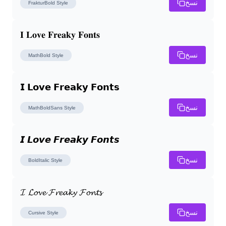
نسخ
FrakturBold
Style
𝐈 𝐋𝐨𝐯𝐞 𝐅𝐫𝐞𝐚𝐤𝐲 𝐅𝐨𝐧𝐭𝐬
نسخ
MathBold
Style
𝗜 𝗟𝗼𝘃𝗲 𝗙𝗿𝗲𝗮𝗸𝘆 𝗙𝗼𝗻𝘁𝘀
نسخ
MathBoldSans
Style
𝙄 𝙇𝙤𝙫𝙚 𝙁𝙧𝙚𝙖𝙠𝙮 𝙁𝙤𝙣𝙩𝙨
نسخ
BoldItalic
Style
𝓘 𝓛𝓸𝓿𝓮 𝓕𝓻𝓮𝓪𝓴𝔂 𝓕𝓸𝓷𝓽𝓼
نسخ
Cursive
Style