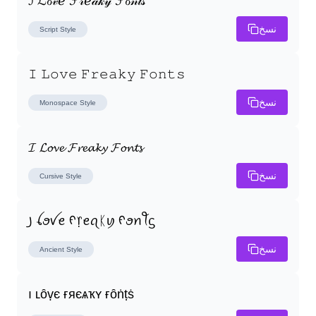
ℐ ℒℴ𝓋ℯ ℱ𝓇ℯ𝒶𝓀𝓎 ℱℴ𝓃𝓉𝓈
نسخ
Script
Style
𝙸 𝙻𝚘𝚟𝚎 𝙵𝚛𝚎𝚊𝚔𝚢 𝙵𝚘𝚗𝚝𝚜
نسخ
Monospace
Style
𝓘 𝓛𝓸𝓿𝓮 𝓕𝓻𝓮𝓪𝓴𝔂 𝓕𝓸𝓷𝓽𝓼
نسخ
Cursive
Style
꠸ ꪶꪮꪜꫀ ᠻ᥅ꫀꪖᛕꪗ ᠻꪮꪀꪻᦓ
نسخ
Ancient
Style
ı ʟȏṿє ғяєѧҡʏ ғȏṅṭṡ