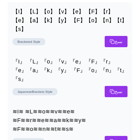
【I】 【L】【o】【v】【e】 【F】【r】
【e】【a】【k】【y】 【F】【o】【n】【t】
【s】
نسخ
Bracketed
Style
『I』 『L』『o』『v』『e』 『F』『r』
『e』『a』『k』『y』 『F』『o』『n』『t』
『s』
نسخ
JapaneseBrackets
Style
≋I≋ ≋L≋≋o≋≋v≋≋e≋ 
≋F≋≋r≋≋e≋≋a≋≋k≋≋y≋ 
≋F≋≋o≋≋n≋≋t≋≋s≋