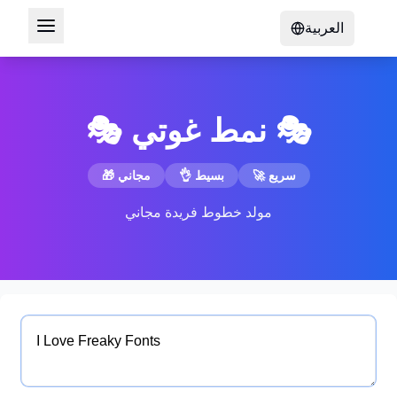
العربية
🎭 نمط غوتي 🎭
🚀 سريع
👌 بسيط
🎁 مجاني
مولد خطوط فريدة مجاني