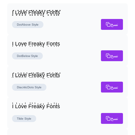
I͓̽ L͓̽o͓̽v͓̽e͓̽ F͓̽r͓̽e͓̽a͓̽k͓̽y͓̽ F͓̽o͓̽n͓̽t͓̽s͓̽
نسخ
DotAbove
Style
I͎ L͎o͎v͎e͎ F͎r͎e͎a͎k͎y͎ F͎o͎n͎t͎s͎
نسخ
DotBelow
Style
I̤̊ L̤̊o̤̊v̤̊e̤̊ F̤̊r̤̊e̤̊å̤k̤̊ẙ̤ F̤̊o̤̊n̤̊t̤̊s̤̊
نسخ
DiacriticDots
Style
I̾ L̾o̾v̾e̾ F̾r̾e̾a̾k̾y̾ F̾o̾n̾t̾s̾
نسخ
Tilde
Style