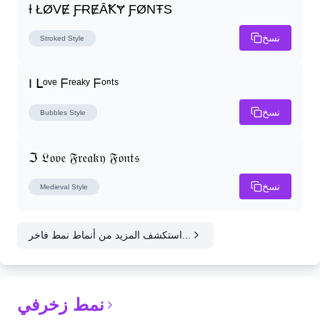
Ɨ ŁØVɆ ƑɌɆȂꝀɎ ƑØNŦS
نسخ
Stroked
Style
I ᒪᵒᵛᵉ ᖴʳᵉᵃᵏʸ ᖴᵒⁿᵗˢ
نسخ
Bubbles
Style
ℑ 𝔏𝔬𝔳𝔢 𝔉𝔯𝔢𝔞𝔨𝔶 𝔉𝔬𝔫𝔱𝔰
نسخ
Medieval
Style
استكشف المزيد من أنماط نمط فاخر...
نمط زخرفي