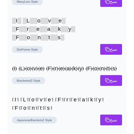
نسخ
WavyLine
Style
░I░ ░L░░o░░v░░e░ 
░F░░r░░e░░a░░k░░y░ 
░F░░o░░n░░t░░s░
نسخ
DotFrame
Style
⦑I⦒ ⦑L⦒⦑o⦒⦑v⦒⦑e⦒ ⦑F⦒⦑r⦒⦑e⦒⦑a⦒⦑k⦒⦑y⦒ ⦑F⦒⦑o⦒⦑n⦒⦑t⦒⦑s⦒
نسخ
Bracketed2
Style
꜍I꜉ ꜍L꜉꜍o꜉꜍v꜉꜍e꜉ ꜍F꜉꜍r꜉꜍e꜉꜍a꜉꜍k꜉꜍y꜉ 
꜍F꜉꜍o꜉꜍n꜉꜍t꜉꜍s꜉
نسخ
JapaneseBrackets2
Style