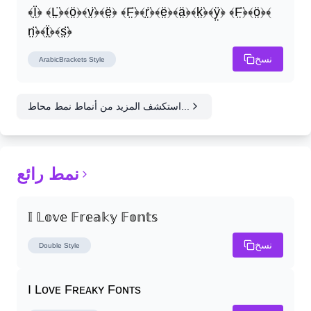
﴾Ï̤﴿ ﴾L̤̈﴿﴾ö̤﴿﴾v̤̈﴿﴾ë̤﴿ ﴾F̤̈﴿﴾r̤̈﴿﴾ë̤﴿﴾ä̤﴿﴾k̤̈﴿﴾ÿ̤﴿ ﴾F̤̈﴿﴾ö̤﴿﴾
n̤̈﴿﴾ẗ̤﴿﴾s̤̈﴿
نسخ
ArabicBrackets
Style
استكشف المزيد من أنماط نمط محاط...
نمط رائع
𝕀 𝕃𝕠𝕧𝕖 𝔽𝕣𝕖𝕒𝕜𝕪 𝔽𝕠𝕟𝕥𝕤
نسخ
Double
Style
I Lᴏᴠᴇ Fʀᴇᴀᴋʏ Fᴏɴᴛs