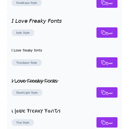
نسخ
Smallcaps
Style
𝘐 𝘓𝘰𝘷𝘦 𝘍𝘳𝘦𝘢𝘬𝘺 𝘍𝘰𝘯𝘵𝘴
نسخ
Italic
Style
ᴵ ᴸᵒᵛᵉ ᶠʳᵉᵃᵏʸ ᶠᵒⁿᵗˢ
نسخ
TinyUpper
Style
I̷ L̷o̷v̷e̷ F̷r̷e̷a̷k̷y̷ F̷o̷n̷t̷s̷
نسخ
SlashLight
Style
เ ɭ๏שє Ŧгєคкץ Ŧ๏ภԎร
نسخ
Thai
Style