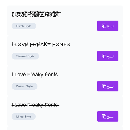
I̸̭̍̄̂̐̒̾̔ L̸̘̳̞̋̓̏̍͐͝ô̶̩͠v̴̳̔̈͛e̶̤̹̼̥͋͆̂̅͊̽͂ F̸̱̈̌͋̍̒̽r̶̢̅͒̿͒e̶̤̹̼̥͋͆̂̅͊̽͂a̶̛̜̥̜̣̔̓̉̿̌̃̀̅k̴͈͕̮͉̫̮̣̃̽̈́̔̎y̶̬͓͍͇̰͚͑̿̓͌ F̸̱̈̌͋̍̒̽ô̶̩͠n̵̫͖͛͗̓̏̌͋̏̔̋t̴̘̪̦͌́̍͝s̷̢̛̀̃̆́̽͘͠
نسخ
Glitch
Style
Ɨ ŁØVɆ ƑɌɆȂꝀɎ ƑØNŦS
نسخ
Stroked
Style
İ Ŀȯṿė Ḟṙėȧḳẏ Ḟȯṅṫṡ
نسخ
Dotted
Style
I̶ L̶o̶v̶e̶ F̶r̶e̶a̶k̶y̶ F̶o̶n̶t̶s̶
نسخ
Lines
Style