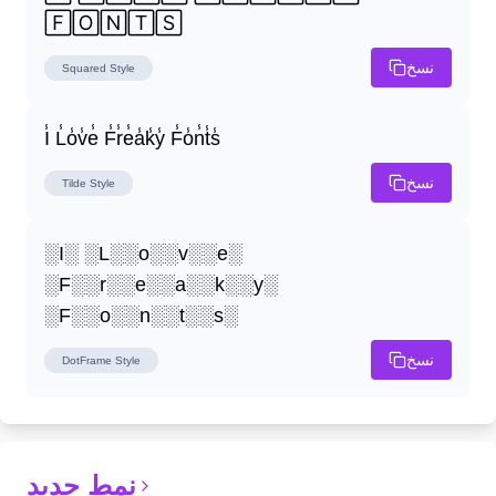
🄵🄾🄽🅃🅂
نسخ
Squared
Style
I̾ L̾o̾v̾e̾ F̾r̾e̾a̾k̾y̾ F̾o̾n̾t̾s̾
نسخ
Tilde
Style
░I░ ░L░░o░░v░░e░ 
░F░░r░░e░░a░░k░░y░ 
░F░░o░░n░░t░░s░
نسخ
DotFrame
Style
نمط جديد