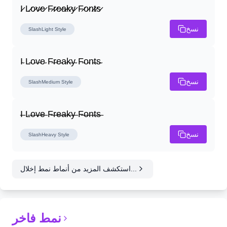
I̷ L̷o̷v̷e̷ F̷r̷e̷a̷k̷y̷ F̷o̷n̷t̷s̷
نسخ
SlashLight
Style
I̴ L̴o̴v̴e̴ F̴r̴e̴a̴k̴y̴ F̴o̴n̴t̴s̴
نسخ
SlashMedium
Style
I̶ L̶o̶v̶e̶ F̶r̶e̶a̶k̶y̶ F̶o̶n̶t̶s̶
نسخ
SlashHeavy
Style
استكشف المزيد من أنماط نمط إخلال...
نمط فاخر