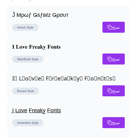
Ĵ Μρωƒ Ǥѕƒвℓz Ǥρσυт
نسخ
Greek
Style
𝐈 𝐋𝐨𝐯𝐞 𝐅𝐫𝐞𝐚𝐤𝐲 𝐅𝐨𝐧𝐭𝐬
نسخ
MathBold
Style
I⃣ L⃣o⃣v⃣e⃣ F⃣r⃣e⃣a⃣k⃣y⃣ F⃣o⃣n⃣t⃣s⃣
نسخ
Boxed
Style
I̲ L̲o̲v̲e̲ F̲r̲e̲a̲k̲y̲ F̲o̲n̲t̲s̲
نسخ
Underline
Style