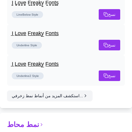
I̳ L̳o̳v̳e̳ F̳r̳e̳a̳k̳y̳ F̳o̳n̳t̳s̳
نسخ
LineBelow
Style
I̲ L̲o̲v̲e̲ F̲r̲e̲a̲k̲y̲ F̲o̲n̲t̲s̲
نسخ
Underline
Style
I̲ L̲o̲v̲e̲ F̲r̲e̲a̲k̲y̲ F̲o̲n̲t̲s̲
نسخ
Underline2
Style
استكشف المزيد من أنماط نمط زخرفي...
نمط محاط