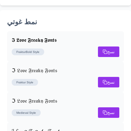
نمط غوتي
𝕴 𝕷𝖔𝖛𝖊 𝕱𝖗𝖊𝖆𝖐𝖞 𝕱𝖔𝖓𝖙𝖘
نسخ
FrakturBold
Style
ℑ 𝔏𝔬𝔳𝔢 𝔉𝔯𝔢𝔞𝔨𝔶 𝔉𝔬𝔫𝔱𝔰
نسخ
Fraktur
Style
ℑ 𝔏𝔬𝔳𝔢 𝔉𝔯𝔢𝔞𝔨𝔶 𝔉𝔬𝔫𝔱𝔰
نسخ
Medieval
Style