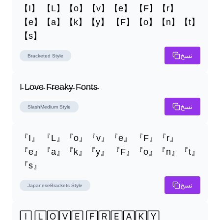
【I】 【L】【o】【v】【e】 【F】【r】
【e】【a】【k】【y】 【F】【o】【n】【t】
【s】
نسخ
Bracketed
Style
I̴ L̴o̴v̴e̴ F̴r̴e̴a̴k̴y̴ F̴o̴n̴t̴s̴
نسخ
SlashMedium
Style
『I』 『L』『o』『v』『e』 『F』『r』
『e』『a』『k』『y』 『F』『o』『n』『t』
『s』
نسخ
JapaneseBrackets
Style
🄸 🄻🄾🅅🄴 🄵🅁🄴🄰🄺🅈 