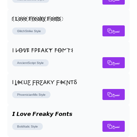
I҉ L҉o҉v҉e҉ F҉r҉e҉a҉k҉y҉ F҉o҉n҉t҉s҉
نسخ
GlitchStrike
Style
𐌉 𐌋Ꝋᕓ𐌄 𐌅𐌓𐌄𐌀𐌊𐌙 𐌅Ꝋ𐌍𐌕𐌔
نسخ
AncientScript
Style
Ɩ ȴⰩƲƸ ƑⱤƸ𐤠ƘƳ ƑⰩƝƬⳜ
نسخ
PhoenicianMix
Style
𝙄 𝙇𝙤𝙫𝙚 𝙁𝙧𝙚𝙖𝙠𝙮 𝙁𝙤𝙣𝙩𝙨
نسخ
BoldItalic
Style