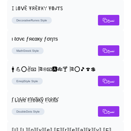
ꀤ ꒒ꂦᐯꍟ Ŧꋪꍟꍏꀘꌩ ŦꂦꈤƬꌗ
نسخ
DecorativeRunes
Style
ι ℓσνє ƒяєαку ƒσηтѕ
نسخ
MathGreek
Style
🚹 💪⭕✌📧 🎏®📧🅰🎋🍸 🎏⭕🎵🍄💲
نسخ
EmojiStyle
Style
I̤̊ L̤̊o̤̊v̤̊e̤̊ F̤̊r̤̊e̤̊å̤k̤̊ẙ̤ F̤̊o̤̊n̤̊t̤̊s̤̊
نسخ
DoubleDots
Style
⟦I⟧ ⟦L⟧⟦o⟧⟦v⟧⟦e⟧ ⟦F⟧⟦r⟧⟦e⟧⟦a⟧⟦k⟧⟦y⟧ ⟦F⟧