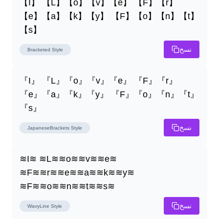
【I】 【L】【o】【v】【e】 【F】【r】
【e】【a】【k】【y】 【F】【o】【n】【t】
【s】
نسخ
Bracketed
Style
『I』 『L』『o』『v』『e』 『F』『r』
『e』『a』『k』『y』 『F』『o』『n』『t』
『s』
نسخ
JapaneseBrackets
Style
≋I≋ ≋L≋≋o≋≋v≋≋e≋ 
≋F≋≋r≋≋e≋≋a≋≋k≋≋y≋ 
≋F≋≋o≋≋n≋≋t≋≋s≋
نسخ
WavyLine
Style