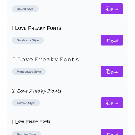
نسخ
Boxed
Style
I Lᴏᴠᴇ Fʀᴇᴀᴋʏ Fᴏɴᴛs
نسخ
Smallcaps
Style
𝙸 𝙻𝚘𝚟𝚎 𝙵𝚛𝚎𝚊𝚔𝚢 𝙵𝚘𝚗𝚝𝚜
نسخ
Monospace
Style
𝓘 𝓛𝓸𝓿𝓮 𝓕𝓻𝓮𝓪𝓴𝔂 𝓕𝓸𝓷𝓽𝓼
نسخ
Cursive
Style
I ᒪᵒᵛᵉ ᖴʳᵉᵃᵏʸ ᖴᵒⁿᵗˢ
نسخ
Bubbles
Style