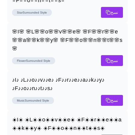
⭐F⭐⭐o⭐⭐n⭐⭐t⭐⭐s⭐
نسخ
StarSurrounded
Style
🌸I🌸 🌸L🌸🌸o🌸🌸v🌸🌸e🌸 🌸F🌸🌸r🌸🌸e
🌸🌸a🌸🌸k🌸🌸y🌸 🌸F🌸🌸o🌸🌸n🌸🌸t🌸🌸s
🌸
نسخ
FlowerSurrounded
Style
♪I♪ ♪L♪♪o♪♪v♪♪e♪ ♪F♪♪r♪♪e♪♪a♪♪k♪♪y♪ 
♪F♪♪o♪♪n♪♪t♪♪s♪
نسخ
MusicSurrounded
Style
☀️I☀️ ☀️L☀️☀️o☀️☀️v☀️☀️e☀️ ☀️F☀️☀️r☀️☀️e☀️☀️a
☀️☀️k☀️☀️y☀️ ☀️F☀️☀️o☀️☀️n☀️☀️t☀️☀️s☀️