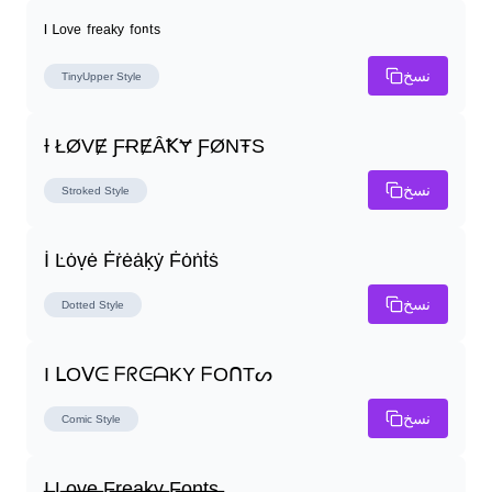
ᴵ ᴸᵒᵛᵉ ᶠʳᵉᵃᵏʸ ᶠᵒⁿᵗˢ
نسخ
TinyUpper
Style
Ɨ ŁØVɆ ƑɌɆȂꝀɎ ƑØNŦS
نسخ
Stroked
Style
İ Ŀȯṿė Ḟṙėȧḳẏ Ḟȯṅṫṡ
نسخ
Dotted
Style
I ᒪOᐯᕮ ᖴᖇᕮᗩKY ᖴOᑎTᔕ
نسخ
Comic
Style
I̶ L̶o̶v̶e̶ F̶r̶e̶a̶k̶y̶ F̶o̶n̶t̶s̶