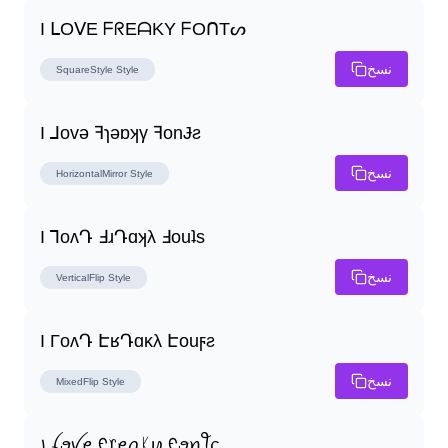
I ᒪOᐯE ᖴᖇEᗩKY ᖴOᑎTᔕ
نسخ
SquareStyle
Style
I ⅃ovǝ ꟻɿǝɒʞγ ꟻonɈƨ
نسخ
HorizontalMirror
Style
I ꓶoʌԴ ꓞɹԴɑʞλ ꓞouʇs
نسخ
VerticalFlip
Style
I ΓoʌԴ ԷʁԴɑĸλ Էouϝƨ
نسخ
MixedFlip
Style
꠸ ꪶꪮꪜꫀ ᠻ᥅ꫀꪖᛕꪗ ᠻꪮꪀꪻᦓ