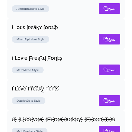
نسخ
ArabicBrackets
Style
ɨ ʟօʋɛ ʄʀɛǟӄʏ ʄօռȶֆ
نسخ
MixedAlphabet
Style
į Ꝉօѵҽ Ƒɾҽąҟվ Ƒօղէʂ
نسخ
MathMixed
Style
I̤̊ L̤̊o̤̊v̤̊e̤̊ F̤̊r̤̊e̤̊å̤k̤̊ẙ̤ F̤̊o̤̊n̤̊t̤̊s̤̊
نسخ
DiacriticDots
Style
⦑I⦒ ⦑L⦒⦑o⦒⦑v⦒⦑e⦒ ⦑F⦒⦑r⦒⦑e⦒⦑a⦒⦑k⦒⦑y⦒ ⦑F⦒⦑o⦒⦑n⦒⦑t⦒⦑s⦒
نسخ
MathBrackets
Style