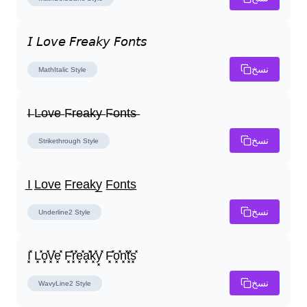
𝘐 𝘓𝘰𝘷𝘦 𝘍𝘳𝘦𝘢𝘬𝘺 𝘍𝘰𝘯𝘵𝘴
نسخ
MathItalic
Style
I̶ L̶o̶v̶e̶ F̶r̶e̶a̶k̶y̶ F̶o̶n̶t̶s̶
نسخ
Strikethrough
Style
I̲ L̲o̲v̲e̲ F̲r̲e̲a̲k̲y̲ F̲o̲n̲t̲s̲
نسخ
Underline2
Style
I͓̽ L͓̽o͓̽v͓̽e͓̽ F͓̽r͓̽e͓̽a͓̽k͓̽y͓̽ F͓̽o͓̽n͓̽t͓̽s͓̽
نسخ
WavyLine2
Style