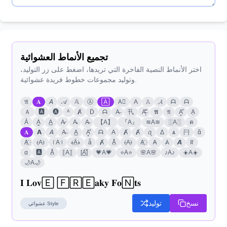
تجميع الأنماط العشوائية
اختر الأنماط النصية الفاخرة التي تريدها، اضغط على زر التوليد،
وتوليد مجموعات خطوط فريدة عشوائية.
𝔄
𝐀
𝘈
𝒜
𝔸
Ⓐ
🄰
A⃣
A
𝙰
𝓐
ᗩ
ᗩ
Ａ
🅰
🅐
ᴬ
Ⱥ
Ḋ
ᗩ
A̶
卂
A̶̗͊̈͘
𝕬
𝔄
A͓̽
A͎
A̾
A̳
A̲
A̷
A̴
A̶
【A】
『A』
≋A≋
░A░
ค
𝐀
𝗔
𝘈
A̶
A̲
A͓̽
ᗩ
A
Ⱥ
Ⱥ
ꪖ
Δ
ѧ
闩
ᾰ
ꍏ
𝘼
𐤠
𐌀
A҉
⦑A⦒
Å̤
Ⱥ
ǟ
﴾Ä̤﴿
꜍A꜉
⦑A⦒
A҉
α
🅰
Å̤
⟦A⟧
[A̲̅]
💗A💗
⭐A⭐
🌸A🌸
♪A♪
☀️A☀️
🌙A🌙
𝐈 𝐋𝐨𝐯🄴 🄵🅁🄴𝐚𝐤𝐲 𝐅𝐨🄽𝐭𝐬
نسخ
توليد
Style
عشوائي