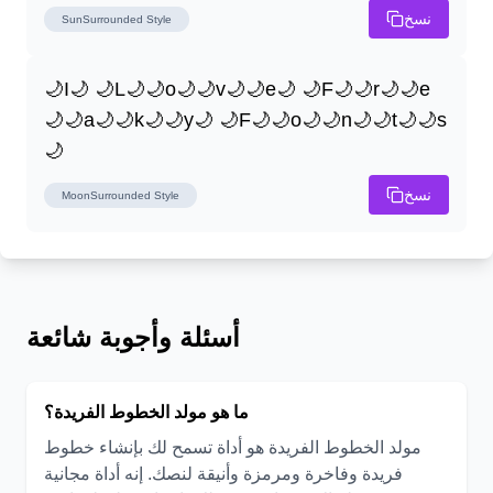
نسخ
SunSurrounded
Style
🌙I🌙 🌙L🌙🌙o🌙🌙v🌙🌙e🌙 🌙F🌙🌙r🌙🌙e
🌙🌙a🌙🌙k🌙🌙y🌙 🌙F🌙🌙o🌙🌙n🌙🌙t🌙🌙s
🌙
نسخ
MoonSurrounded
Style
أسئلة وأجوبة شائعة
ما هو مولد الخطوط الفريدة؟
مولد الخطوط الفريدة هو أداة تسمح لك بإنشاء خطوط
فريدة وفاخرة ومرمزة وأنيقة لنصك. إنه أداة مجانية