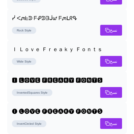
ᓰ ᐸᘻᖶᕲ ᖴᕵᕲᗱᒎᘺ ᖴᘻᒪᖇᕴ
نسخ
Rock
Style
Ｉ Ｌｏｖｅ Ｆｒｅａｋｙ Ｆｏｎｔｓ
نسخ
Wide
Style
🅸 🅻🅾🆅🅴 🅵🆁🅴🅰🅺🆈 🅵🅾🅽🆃🆂
نسخ
InvertedSquares
Style
🅘 🅛🅞🅥🅔 🅕🅡🅔🅐🅚🅨 🅕🅞🅝🅣🅢
نسخ
InvertCircled
Style