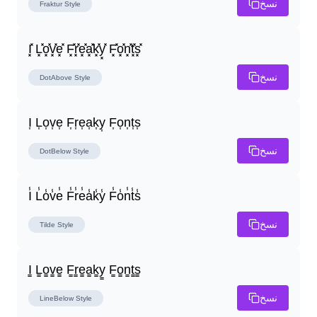
نسخ
Fraktur
Style
I͓̽ L͓̽o͓̽v͓̽e͓̽ F͓̽r͓̽e͓̽a͓̽k͓̽y͓̽ F͓̽o͓̽n͓̽t͓̽s͓̽
نسخ
DotAbove
Style
I͎ L͎o͎v͎e͎ F͎r͎e͎a͎k͎y͎ F͎o͎n͎t͎s͎
نسخ
DotBelow
Style
I̾ L̾o̾v̾e̾ F̾r̾e̾a̾k̾y̾ F̾o̾n̾t̾s̾
نسخ
Tilde
Style
I̳ L̳o̳v̳e̳ F̳r̳e̳a̳k̳y̳ F̳o̳n̳t̳s̳
نسخ
LineBelow
Style