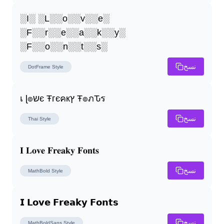
░I░ ░L░░o░░v░░e░ 
░F░░r░░e░░a░░k░░y░ 
░F░░o░░n░░t░░s░
نسخ
DotFrame
Style
เ ɭ๏שє Ŧгєคкץ Ŧ๏ภԎร
نسخ
Thai
Style
𝐈 𝐋𝐨𝐯𝐞 𝐅𝐫𝐞𝐚𝐤𝐲 𝐅𝐨𝐧𝐭𝐬
نسخ
MathBold
Style
𝗜 𝗟𝗼𝘃𝗲 𝗙𝗿𝗲𝗮𝗸𝘆 𝗙𝗼𝗻𝘁𝘀
نسخ
MathBoldSans
Style