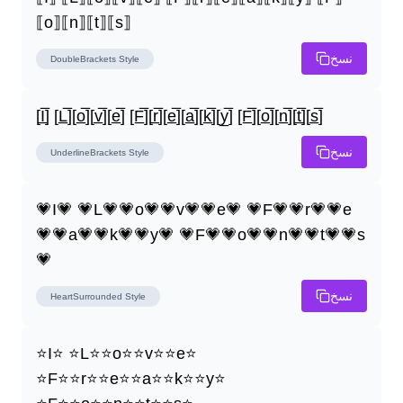
⟦o⟧⟦n⟧⟦t⟧⟦s⟧
نسخ
DoubleBrackets
Style
[I̲̅] [L̲̅][o̲̅][v̲̅][e̲̅] [F̲̅][r̲̅][e̲̅][a̲̅][k̲̅][y̲̅] [F̲̅][o̲̅][n̲̅][t̲̅][s̲̅]
نسخ
UnderlineBrackets
Style
💗I💗 💗L💗💗o💗💗v💗💗e💗 💗F💗💗r💗💗e
💗💗a💗💗k💗💗y💗 💗F💗💗o💗💗n💗💗t💗💗s
💗
نسخ
HeartSurrounded
Style
⭐I⭐ ⭐L⭐⭐o⭐⭐v⭐⭐e⭐ 
⭐F⭐⭐r⭐⭐e⭐⭐a⭐⭐k⭐⭐y⭐ 