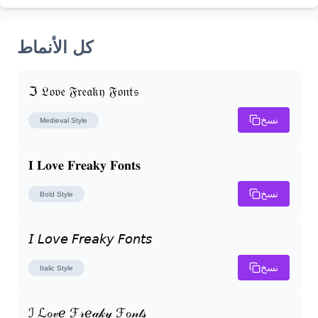
كل الأنماط
ℑ 𝔏𝔬𝔳𝔢 𝔉𝔯𝔢𝔞𝔨𝔶 𝔉𝔬𝔫𝔱𝔰
نسخ
Medieval
Style
𝐈 𝐋𝐨𝐯𝐞 𝐅𝐫𝐞𝐚𝐤𝐲 𝐅𝐨𝐧𝐭𝐬
نسخ
Bold
Style
𝘐 𝘓𝘰𝘷𝘦 𝘍𝘳𝘦𝘢𝘬𝘺 𝘍𝘰𝘯𝘵𝘴
نسخ
Italic
Style
ℐ ℒℴ𝓋ℯ ℱ𝓇ℯ𝒶𝓀𝓎 ℱℴ𝓃𝓉𝓈