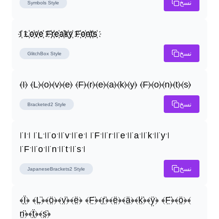
نسخ
Symbols
Style
I҉ L҉o҉v҉e҉ F҉r҉e҉a҉k҉y҉ F҉o҉n҉t҉s҉
نسخ
GlitchBox
Style
⦑I⦒ ⦑L⦒⦑o⦒⦑v⦒⦑e⦒ ⦑F⦒⦑r⦒⦑e⦒⦑a⦒⦑k⦒⦑y⦒ ⦑F⦒⦑o⦒⦑n⦒⦑t⦒⦑s⦒
نسخ
Bracketed2
Style
꜍I꜉ ꜍L꜉꜍o꜉꜍v꜉꜍e꜉ ꜍F꜉꜍r꜉꜍e꜉꜍a꜉꜍k꜉꜍y꜉ 
꜍F꜉꜍o꜉꜍n꜉꜍t꜉꜍s꜉
نسخ
JapaneseBrackets2
Style
﴾Ï̤﴿ ﴾L̤̈﴿﴾ö̤﴿﴾v̤̈﴿﴾ë̤﴿ ﴾F̤̈﴿﴾r̤̈﴿﴾ë̤﴿﴾ä̤﴿﴾k̤̈﴿﴾ÿ̤﴿ ﴾F̤̈﴿﴾ö̤﴿﴾
n̤̈﴿﴾ẗ̤﴿﴾s̤̈﴿