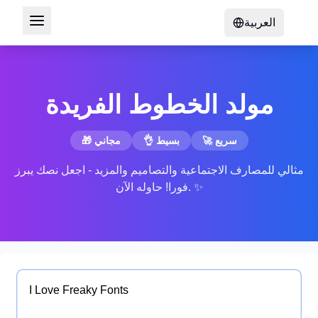
العربية
مولد الخطوط الفريدة
🚀 سريع
👌 بسيط
🎁 مجاني
مثالي للمصارف الاجتماعية والتصاميم والمزيد - اجعل نصك يبرز
فورا! حاوله الآن. ✨