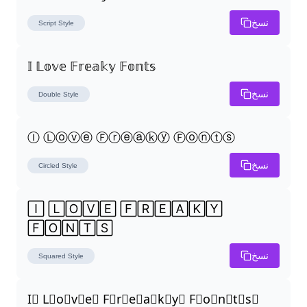
نسخ
Script
Style
𝕀 𝕃𝕠𝕧𝕖 𝔽𝕣𝕖𝕒𝕜𝕪 𝔽𝕠𝕟𝕥𝕤
نسخ
Double
Style
Ⓘ Ⓛⓞⓥⓔ Ⓕⓡⓔⓐⓚⓨ Ⓕⓞⓝⓣⓢ
نسخ
Circled
Style
🄸 🄻🄾🅅🄴 🄵🅁🄴🄰🄺🅈 
🄵🄾🄽🅃🅂
نسخ
Squared
Style
I⃣ L⃣o⃣v⃣e⃣ F⃣r⃣e⃣a⃣k⃣y⃣ F⃣o⃣n⃣t⃣s⃣