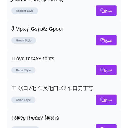
نسخ
Ancient
Style
Ĵ Μρωƒ Ǥѕƒвℓz Ǥρσυт
نسخ
Greek
Style
ı ʟȏṿє ғяєѧҡʏ ғȏṅṭṡ
نسخ
Runic
Style
工 巜口√乇 乍尺乇闩ズﾘ 乍口刀丁丂
نسخ
Asian
Style
! ℓ✺ṽḙ ḟԻḙᾰк⑂ ḟ✺ℵтṧ