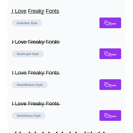
I̲ L̲o̲v̲e̲ F̲r̲e̲a̲k̲y̲ F̲o̲n̲t̲s̲
نسخ
Underline
Style
I̷ L̷o̷v̷e̷ F̷r̷e̷a̷k̷y̷ F̷o̷n̷t̷s̷
نسخ
SlashLight
Style
I̴ L̴o̴v̴e̴ F̴r̴e̴a̴k̴y̴ F̴o̴n̴t̴s̴
نسخ
SlashMedium
Style
I̶ L̶o̶v̶e̶ F̶r̶e̶a̶k̶y̶ F̶o̶n̶t̶s̶
نسخ
SlashHeavy
Style