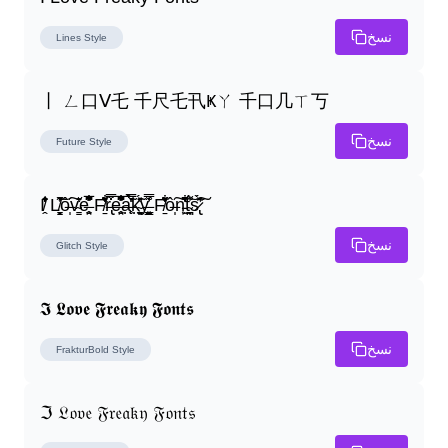
نسخ
Lines
Style
丨 ㄥ口ᐯ乇 千尺乇卂Ҝㄚ 千口几ㄒ丂
نسخ
Future
Style
I̸̭̍̄̂̐̒̾̔ L̸̘̳̞̋̓̏̍͐͝ô̶̩͠v̴̳̔̈͛e̶̤̹̼̥͋͆̂̅͊̽͂ F̸̱̈̌͋̍̒̽r̶̢̅͒̿͒e̶̤̹̼̥͋͆̂̅͊̽͂a̶̛̜̥̜̣̔̓̉̿̌̃̀̅k̴͈͕̮͉̫̮̣̃̽̈́̔̎y̶̬͓͍͇̰͚͑̿̓͌ F̸̱̈̌͋̍̒̽ô̶̩͠n̵̫͖͛͗̓̏̌͋̏̔̋t̴̘̪̦͌́̍͝s̷̢̛̀̃̆́̽͘͠
نسخ
Glitch
Style
𝕴 𝕷𝖔𝖛𝖊 𝕱𝖗𝖊𝖆𝖐𝖞 𝕱𝖔𝖓𝖙𝖘
نسخ
FrakturBold
Style
ℑ 𝔏𝔬𝔳𝔢 𝔉𝔯𝔢𝔞𝔨𝔶 𝔉𝔬𝔫𝔱𝔰