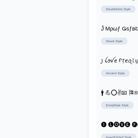
DoubleDots
Style
Ĵ Μρωƒ Ǥѕƒвℓ
Greek
Style
꠸ ꪶꪮꪜꫀ ᠻ᥅ꫀꪖᛕ
Ancient
Style
🚹 💪⭕✌📧 🎏
EmojiStyle
Style
🅘 🅛🅞🅥🅔 
InvertCircled
Style