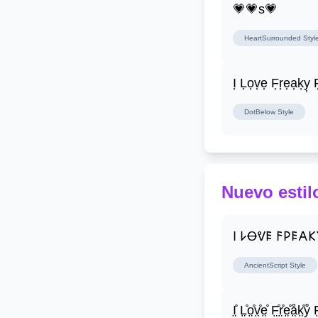
💗💗s💗
HeartSurrounded
Styl
I͎ L͎o͎v͎e͎ F͎r͎e͎a͎k͎y͎ F
DotBelow
Style
Nuevo estil
𐌉 𐌋Ꝋᕓ𐌄 𐌅𐌓𐌄𐌀
AncientScript
Style
I̤̊ L̤̊o̤̊v̤̊e̤̊ F̤̊r̤̊e̤̊å̤k̤̊ẙ̤ F̤