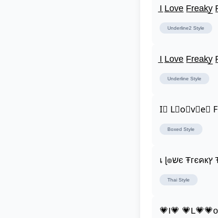
I̲ L̲o̲v̲e̲ F̲r̲e̲a̲k̲y̲ F
Underline2
Style
I̲ L̲o̲v̲e̲ F̲r̲e̲a̲k̲y̲ F
Underline
Style
I⃣ L⃣o⃣v⃣e⃣ 
Boxed
Style
เ ɭ
Thai
Style
💗I💗 💗L💗💗