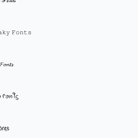
 ℱℴ𝓃𝓉𝓈
𝚊𝚔𝚢 𝙵𝚘𝚗𝚝𝚜
𝓕𝓸𝓷𝓽𝓼
ꪗ ᠻꪮꪀꪻᦓ
ȏṅṭṡ