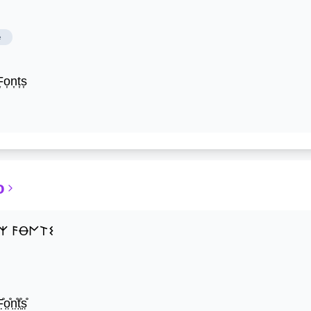
e
͎o͎n͎t͎s͎
o
𐌙 𐌅Ꝋ𐌍𐌕𐌔
̊o̤̊n̤̊t̤̊s̤̊