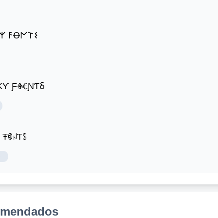
𐌙 𐌅Ꝋ𐌍𐌕𐌔
 ȴⰩƲƸ ƑⱤƸ𐤠ƘƳ ƑⰩƝƬⳜ
ꌩ ŦꂦꈤƬꌗ
e
comendados