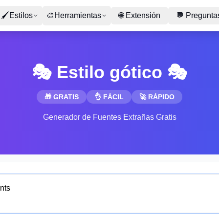
🖌
Estilos
🎨
Herramientas
🌐
Extensión
💬
Preguntas
🎭 Estilo gótico 🎭
🎁 GRATIS
👌 FÁCIL
🚀 RÁPIDO
Generador de Fuentes Extrañas Gratis