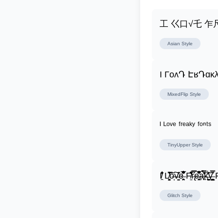
工 巜口√乇 
Asian
Style
I ΓoʌԴ ԷʁԴɑĸλ
MixedFlip
Style
ᴵ ᴸᵒᵛᵉ ᶠʳᵉᵃᵏʸ ᶠᵒⁿᵗˢ
TinyUpper
Style
I̸̭̍̄̂̐̒̾̔ L̸̘̳̞̋̓̏̍͐͝ô̶̩͠v̴̳̔̈͛e̶̤̹̼̥͋͆̂̅͊̽͂ F̸̱̈̌͋̍̒̽r̶̢̅͒̿͒e̶̤̹̼̥͋͆̂̅͊̽͂a̶̛̜̥̜̣̔̓̉̿̌̃̀̅k̴͈͕̮͉̫̮̣̃̽̈́̔̎y̶̬͓͍͇̰͚͑̿̓͌ F̸̱̈̌͋
Glitch
Style