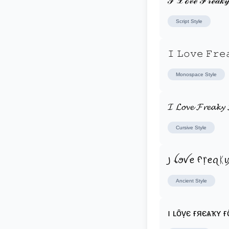
ℐ ℒℴ𝓋ℯ ℱ𝓇ℯ𝒶𝓀𝓎
Script
Style
𝙸 𝙻𝚘𝚟𝚎 𝙵𝚛𝚎
Monospace
Style
𝓘 𝓛𝓸𝓿𝓮 𝓕𝓻𝓮𝓪𝓴𝔂 
Cursive
Style
꠸ ꪶꪮꪜꫀ ᠻ᥅ꫀꪖᛕ
Ancient
Style
ı ʟȏṿє ғяєѧҡʏ ғ