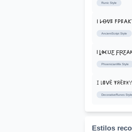
Runic
Style
𐌉 𐌋Ꝋᕓ𐌄 𐌅𐌓𐌄𐌀
AncientScript
Style
Ɩ
PhoenicianMix
Style
ꀤ ꒒ꂦᐯꍟ Ŧꋪꍟꍏꀘ
DecorativeRunes
Styl
Estilos re