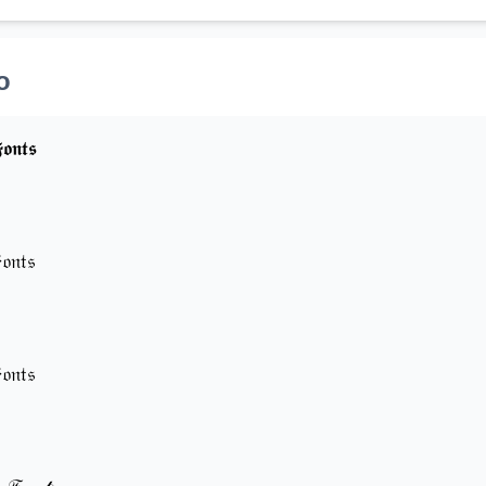
o
𝖔𝖓𝖙𝖘
𝔬𝔫𝔱𝔰
𝔬𝔫𝔱𝔰