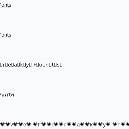
̲o̲n̲t̲s̲
̲o̲n̲t̲s̲
F⃣r⃣e⃣a⃣k⃣y⃣ F⃣o⃣n⃣t⃣s⃣
๏שє Ŧгєคкץ Ŧ๏ภԎร
o💗💗v💗💗e💗 💗F💗💗r💗💗e💗💗a💗💗k💗💗y💗 💗F💗