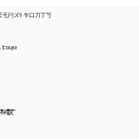
乍尺乇闩ズﾘ 乍口刀丁丂
 Էouϝƨ
̍̒̽ô̶̩͠n̵̫͖͛͗̓̏̌͋̏̔̋t̴̘̪̦͌́̍͝s̷̢̛̀̃̆́̽͘͠