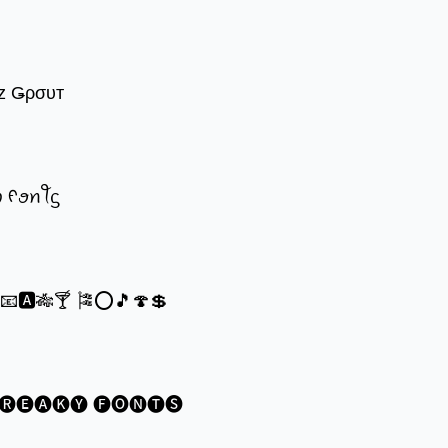
z Ǥρσυт
ꪗ ᠻꪮꪀꪻᦓ
®📧🅰🎋🍸 🎏⭕🎵🍄💲
🅡🅔🅐🅚🅨 🅕🅞🅝🅣🅢