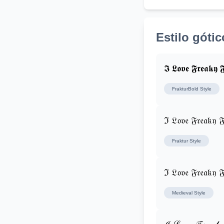
Estilo gótic
𝕴 𝕷𝖔𝖛𝖊 𝕱𝖗𝖊𝖆𝖐𝖞 𝕱
FrakturBold
Style
ℑ 𝔏𝔬𝔳𝔢 𝔉𝔯𝔢𝔞𝔨𝔶 𝔉
Fraktur
Style
ℑ 𝔏𝔬𝔳𝔢 𝔉𝔯𝔢𝔞𝔨𝔶 𝔉
Medieval
Style