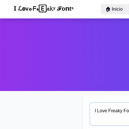
Ⓘ 🄻𝐨𝐯ᵉ 🄵𝐫ⓔ𝕒ⓚ𝐲 𝔽ℴⁿ𝔱𝓈
🏠
Inicio