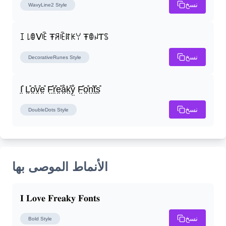
نسخ
WavyLine2
Style
ꀤ ꒒ꂦᐯꍟ Ŧꋪꍟꍏꀘꌩ ŦꂦꈤƬꌗ
نسخ
DecorativeRunes
Style
I̤̊ L̤̊o̤̊v̤̊e̤̊ F̤̊r̤̊e̤̊å̤k̤̊ẙ̤ F̤̊o̤̊n̤̊t̤̊s̤̊
نسخ
DoubleDots
Style
الأنماط الموصى بها
𝐈 𝐋𝐨𝐯𝐞 𝐅𝐫𝐞𝐚𝐤𝐲 𝐅𝐨𝐧𝐭𝐬
نسخ
Bold
Style