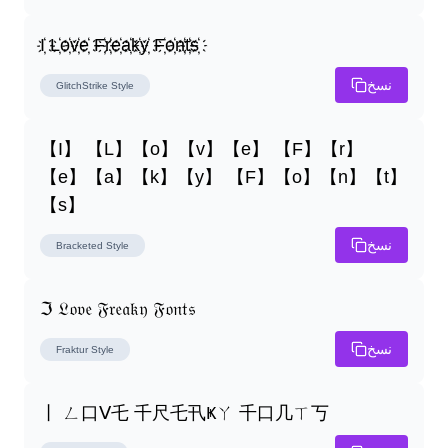
I҉ L҉o҉v҉e҉ F҉r҉e҉a҉k҉y҉ F҉o҉n҉t҉s҉
نسخ
GlitchStrike
Style
【I】 【L】【o】【v】【e】 【F】【r】
【e】【a】【k】【y】 【F】【o】【n】【t】
【s】
نسخ
Bracketed
Style
ℑ 𝔏𝔬𝔳𝔢 𝔉𝔯𝔢𝔞𝔨𝔶 𝔉𝔬𝔫𝔱𝔰
نسخ
Fraktur
Style
丨 ㄥ口ᐯ乇 千尺乇卂Ҝㄚ 千口几ㄒ丂