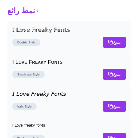
نمط رائع
𝕀 𝕃𝕠𝕧𝕖 𝔽𝕣𝕖𝕒𝕜𝕪 𝔽𝕠𝕟𝕥𝕤
نسخ
Double
Style
I Lᴏᴠᴇ Fʀᴇᴀᴋʏ Fᴏɴᴛs
نسخ
Smallcaps
Style
𝘐 𝘓𝘰𝘷𝘦 𝘍𝘳𝘦𝘢𝘬𝘺 𝘍𝘰𝘯𝘵𝘴
نسخ
Italic
Style
ᴵ ᴸᵒᵛᵉ ᶠʳᵉᵃᵏʸ ᶠᵒⁿᵗˢ