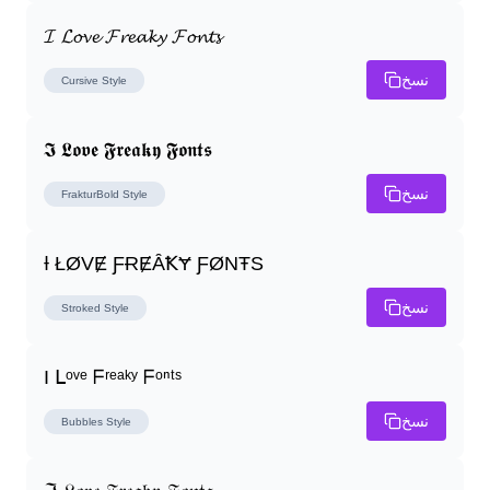
𝓘 𝓛𝓸𝓿𝓮 𝓕𝓻𝓮𝓪𝓴𝔂 𝓕𝓸𝓷𝓽𝓼
نسخ
Cursive
Style
𝕴 𝕷𝖔𝖛𝖊 𝕱𝖗𝖊𝖆𝖐𝖞 𝕱𝖔𝖓𝖙𝖘
نسخ
FrakturBold
Style
Ɨ ŁØVɆ ƑɌɆȂꝀɎ ƑØNŦS
نسخ
Stroked
Style
I ᒪᵒᵛᵉ ᖴʳᵉᵃᵏʸ ᖴᵒⁿᵗˢ
نسخ
Bubbles
Style