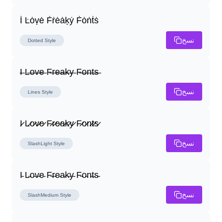
İ Ŀȯṿė Ḟṙėȧḳẏ Ḟȯṅṫṡ
نسخ
Dotted
Style
I̶ L̶o̶v̶e̶ F̶r̶e̶a̶k̶y̶ F̶o̶n̶t̶s̶
نسخ
Lines
Style
I̷ L̷o̷v̷e̷ F̷r̷e̷a̷k̷y̷ F̷o̷n̷t̷s̷
نسخ
SlashLight
Style
I̴ L̴o̴v̴e̴ F̴r̴e̴a̴k̴y̴ F̴o̴n̴t̴s̴
نسخ
SlashMedium
Style