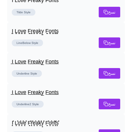
I̾ L̾o̾v̾e̾ F̾r̾e̾a̾k̾y̾ F̾o̾n̾t̾s̾
نسخ
Tilde
Style
I̳ L̳o̳v̳e̳ F̳r̳e̳a̳k̳y̳ F̳o̳n̳t̳s̳
نسخ
LineBelow
Style
I̲ L̲o̲v̲e̲ F̲r̲e̲a̲k̲y̲ F̲o̲n̲t̲s̲
نسخ
Underline
Style
I̲ L̲o̲v̲e̲ F̲r̲e̲a̲k̲y̲ F̲o̲n̲t̲s̲
نسخ
Underline2
Style
I͓̽ L͓̽o͓̽v͓̽e͓̽ F͓̽r͓̽e͓̽a͓̽k͓̽y͓̽ F͓̽o͓̽n͓̽t͓̽s͓̽