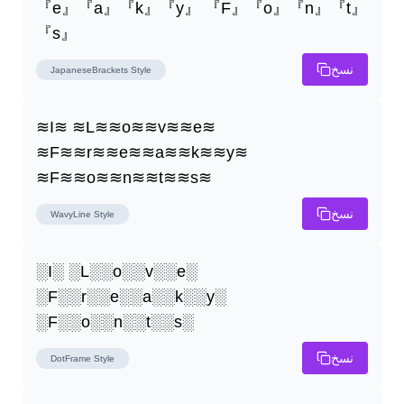
『e』『a』『k』『y』 『F』『o』『n』『t』
『s』
نسخ
JapaneseBrackets
Style
≋I≋ ≋L≋≋o≋≋v≋≋e≋ 
≋F≋≋r≋≋e≋≋a≋≋k≋≋y≋ 
≋F≋≋o≋≋n≋≋t≋≋s≋
نسخ
WavyLine
Style
░I░ ░L░░o░░v░░e░ 
░F░░r░░e░░a░░k░░y░ 
░F░░o░░n░░t░░s░
نسخ
DotFrame
Style