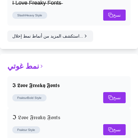
I̶ L̶o̶v̶e̶ F̶r̶e̶a̶k̶y̶ F̶o̶n̶t̶s̶
نسخ
SlashHeavy
Style
استكشف المزيد من أنماط نمط إخلال...
نمط غوتي
𝕴 𝕷𝖔𝖛𝖊 𝕱𝖗𝖊𝖆𝖐𝖞 𝕱𝖔𝖓𝖙𝖘
نسخ
FrakturBold
Style
ℑ 𝔏𝔬𝔳𝔢 𝔉𝔯𝔢𝔞𝔨𝔶 𝔉𝔬𝔫𝔱𝔰
نسخ
Fraktur
Style