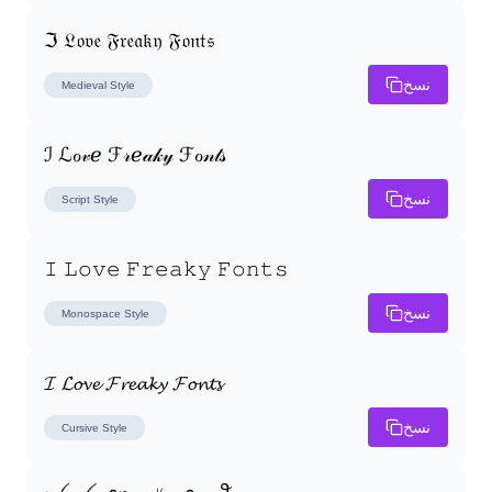
ℑ 𝔏𝔬𝔳𝔢 𝔉𝔯𝔢𝔞𝔨𝔶 𝔉𝔬𝔫𝔱𝔰
نسخ
Medieval
Style
ℐ ℒℴ𝓋ℯ ℱ𝓇ℯ𝒶𝓀𝓎 ℱℴ𝓃𝓉𝓈
نسخ
Script
Style
𝙸 𝙻𝚘𝚟𝚎 𝙵𝚛𝚎𝚊𝚔𝚢 𝙵𝚘𝚗𝚝𝚜
نسخ
Monospace
Style
𝓘 𝓛𝓸𝓿𝓮 𝓕𝓻𝓮𝓪𝓴𝔂 𝓕𝓸𝓷𝓽𝓼
نسخ
Cursive
Style