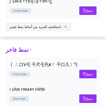
꠸ ꪶꪮꪜꫀ ᠻ᥅ꫀꪖᛕꪗ ᠻꪮꪀꪻᦓ
نسخ
Ancient
Style
استكشف المزيد من أنماط نمط غوتي...
نمط فاخر
丨 ㄥ口ᐯ乇 千尺乇卂Ҝㄚ 千口几ㄒ丂
نسخ
Future
Style
ı ʟȏṿє ғяєѧҡʏ ғȏṅṭṡ
نسخ
Runic
Style