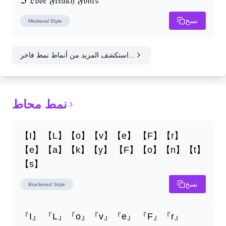
ℑ 𝔏𝔬𝔳𝔢 𝔉𝔯𝔢𝔞𝔨𝔶 𝔉𝔬𝔫𝔱𝔰
نسخ
Medieval
Style
استكشف المزيد من أنماط نمط فاخر...
نمط محاط
【I】 【L】【o】【v】【e】 【F】【r】
【e】【a】【k】【y】 【F】【o】【n】【t】
【s】
نسخ
Bracketed
Style
『I』 『L』『o』『v』『e』 『F』『r』