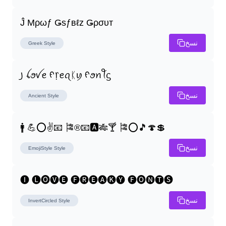
Ĵ Μρωƒ Ǥѕƒвℓz Ǥρσυт
نسخ
Greek
Style
꠸ ꪶꪮꪜꫀ ᠻ᥅ꫀꪖᛕꪗ ᠻꪮꪀꪻᦓ
نسخ
Ancient
Style
🚹 💪⭕✌📧 🎏®📧🅰🎋🍸 🎏⭕🎵🍄💲
نسخ
EmojiStyle
Style
🅘 🅛🅞🅥🅔 🅕🅡🅔🅐🅚🅨 🅕🅞🅝🅣🅢
نسخ
InvertCircled
Style