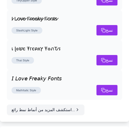
نسخ
TinyUpper
Style
I̷ L̷o̷v̷e̷ F̷r̷e̷a̷k̷y̷ F̷o̷n̷t̷s̷
نسخ
SlashLight
Style
เ ɭ๏שє Ŧгєคкץ Ŧ๏ภԎร
نسخ
Thai
Style
𝘐 𝘓𝘰𝘷𝘦 𝘍𝘳𝘦𝘢𝘬𝘺 𝘍𝘰𝘯𝘵𝘴
نسخ
MathItalic
Style
استكشف المزيد من أنماط نمط رائع...