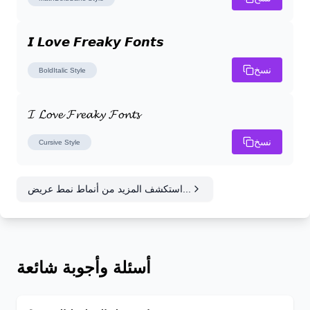
𝙄 𝙇𝙤𝙫𝙚 𝙁𝙧𝙚𝙖𝙠𝙮 𝙁𝙤𝙣𝙩𝙨
نسخ
BoldItalic
Style
𝓘 𝓛𝓸𝓿𝓮 𝓕𝓻𝓮𝓪𝓴𝔂 𝓕𝓸𝓷𝓽𝓼
نسخ
Cursive
Style
استكشف المزيد من أنماط نمط عريض...
أسئلة وأجوبة شائعة