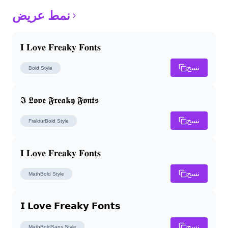
نمط عريض
𝐈 𝐋𝐨𝐯𝐞 𝐅𝐫𝐞𝐚𝐤𝐲 𝐅𝐨𝐧𝐭𝐬
نسخ
Bold
Style
𝕴 𝕷𝖔𝖛𝖊 𝕱𝖗𝖊𝖆𝖐𝖞 𝕱𝖔𝖓𝖙𝖘
نسخ
FrakturBold
Style
𝐈 𝐋𝐨𝐯𝐞 𝐅𝐫𝐞𝐚𝐤𝐲 𝐅𝐨𝐧𝐭𝐬
نسخ
MathBold
Style
𝗜 𝗟𝗼𝘃𝗲 𝗙𝗿𝗲𝗮𝗸𝘆 𝗙𝗼𝗻𝘁𝘀
نسخ
MathBoldSans
Style