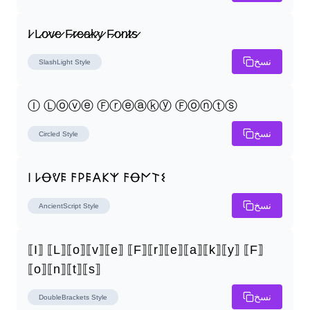
I̷ L̷o̷v̷e̷ F̷r̷e̷a̷k̷y̷ F̷o̷n̷t̷s̷
نسخ
SlashLight
Style
Ⓘ Ⓛⓞⓥⓔ Ⓕⓡⓔⓐⓚⓨ Ⓕⓞⓝⓣⓢ
نسخ
Circled
Style
𐌉 𐌋Ꝋᕓ𐌄 𐌅𐌓𐌄𐌀𐌊𐌙 𐌅Ꝋ𐌍𐌕𐌔
نسخ
AncientScript
Style
⟦I⟧ ⟦L⟧⟦o⟧⟦v⟧⟦e⟧ ⟦F⟧⟦r⟧⟦e⟧⟦a⟧⟦k⟧⟦y⟧ ⟦F⟧
⟦o⟧⟦n⟧⟦t⟧⟦s⟧
نسخ
DoubleBrackets
Style