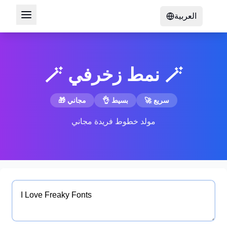
العربية
🪄 نمط زخرفي 🪄
🚀 سريع
👌 بسيط
🎁 مجاني
مولد خطوط فريدة مجاني