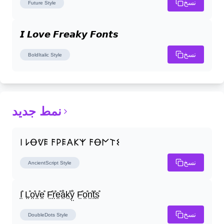
نسخ
Future
Style
𝙄 𝙇𝙤𝙫𝙚 𝙁𝙧𝙚𝙖𝙠𝙮 𝙁𝙤𝙣𝙩𝙨
نسخ
BoldItalic
Style
نمط جديد
𐌉 𐌋Ꝋᕓ𐌄 𐌅𐌓𐌄𐌀𐌊𐌙 𐌅Ꝋ𐌍𐌕𐌔
نسخ
AncientScript
Style
I̤̊ L̤̊o̤̊v̤̊e̤̊ F̤̊r̤̊e̤̊å̤k̤̊ẙ̤ F̤̊o̤̊n̤̊t̤̊s̤̊
نسخ
DoubleDots
Style