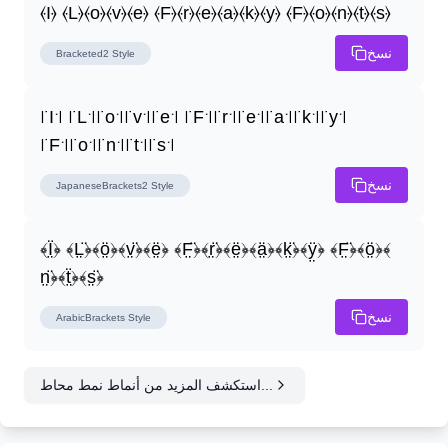
⦑I⦒ ⦑L⦒⦑o⦒⦑v⦒⦑e⦒ ⦑F⦒⦑r⦒⦑e⦒⦑a⦒⦑k⦒⦑y⦒ ⦑F⦒⦑o⦒⦑n⦒⦑t⦒⦑s⦒
نسخ
Bracketed2
Style
꜍I꜉ ꜍L꜉꜍o꜉꜍v꜉꜍e꜉ ꜍F꜉꜍r꜉꜍e꜉꜍a꜉꜍k꜉꜍y꜉ 
꜍F꜉꜍o꜉꜍n꜉꜍t꜉꜍s꜉
نسخ
JapaneseBrackets2
Style
﴾Ï̤﴿ ﴾L̤̈﴿﴾ö̤﴿﴾v̤̈﴿﴾ë̤﴿ ﴾F̤̈﴿﴾r̤̈﴿﴾ë̤﴿﴾ä̤﴿﴾k̤̈﴿﴾ÿ̤﴿ ﴾F̤̈﴿﴾ö̤﴿﴾
n̤̈﴿﴾ẗ̤﴿﴾s̤̈﴿
نسخ
ArabicBrackets
Style
استكشف المزيد من أنماط نمط محاط...