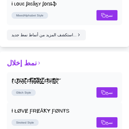
ɨ ʟօʋɛ ʄʀɛǟӄʏ ʄօռȶֆ
نسخ
MixedAlphabet
Style
استكشف المزيد من أنماط نمط جديد...
نمط إخلال
I̸̭̍̄̂̐̒̾̔ L̸̘̳̞̋̓̏̍͐͝ô̶̩͠v̴̳̔̈͛e̶̤̹̼̥͋͆̂̅͊̽͂ F̸̱̈̌͋̍̒̽r̶̢̅͒̿͒e̶̤̹̼̥͋͆̂̅͊̽͂a̶̛̜̥̜̣̔̓̉̿̌̃̀̅k̴͈͕̮͉̫̮̣̃̽̈́̔̎y̶̬͓͍͇̰͚͑̿̓͌ F̸̱̈̌͋̍̒̽ô̶̩͠n̵̫͖͛͗̓̏̌͋̏̔̋t̴̘̪̦͌́̍͝s̷̢̛̀̃̆́̽͘͠
نسخ
Glitch
Style
Ɨ ŁØVɆ ƑɌɆȂꝀɎ ƑØNŦS
نسخ
Stroked
Style