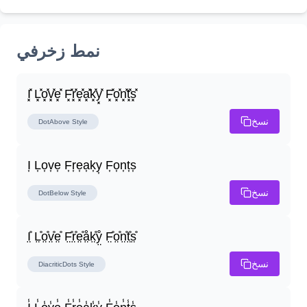
نمط زخرفي
I͓̽ L͓̽o͓̽v͓̽e͓̽ F͓̽r͓̽e͓̽a͓̽k͓̽y͓̽ F͓̽o͓̽n͓̽t͓̽s͓̽
نسخ
DotAbove
Style
I͎ L͎o͎v͎e͎ F͎r͎e͎a͎k͎y͎ F͎o͎n͎t͎s͎
نسخ
DotBelow
Style
I̤̊ L̤̊o̤̊v̤̊e̤̊ F̤̊r̤̊e̤̊å̤k̤̊ẙ̤ F̤̊o̤̊n̤̊t̤̊s̤̊
نسخ
DiacriticDots
Style