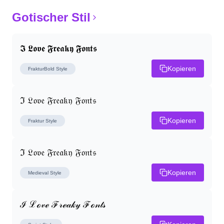
Gotischer Stil
𝕴 𝕷𝖔𝖛𝖊 𝕱𝖗𝖊𝖆𝖐𝖞 𝕱𝖔𝖓𝖙𝖘
Kopieren
FrakturBold
Style
ℑ 𝔏𝔬𝔳𝔢 𝔉𝔯𝔢𝔞𝔨𝔶 𝔉𝔬𝔫𝔱𝔰
Kopieren
Fraktur
Style
ℑ 𝔏𝔬𝔳𝔢 𝔉𝔯𝔢𝔞𝔨𝔶 𝔉𝔬𝔫𝔱𝔰
Kopieren
Medieval
Style
ℐ ℒℴ𝓋ℯ ℱ𝓇ℯ𝒶𝓀𝓎 ℱℴ𝓃𝓉𝓈