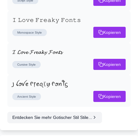
Kopieren
Script
Style
𝙸 𝙻𝚘𝚟𝚎 𝙵𝚛𝚎𝚊𝚔𝚢 𝙵𝚘𝚗𝚝𝚜
Kopieren
Monospace
Style
𝓘 𝓛𝓸𝓿𝓮 𝓕𝓻𝓮𝓪𝓴𝔂 𝓕𝓸𝓷𝓽𝓼
Kopieren
Cursive
Style
꠸ ꪶꪮꪜꫀ ᠻ᥅ꫀꪖᛕꪗ ᠻꪮꪀꪻᦓ
Kopieren
Ancient
Style
Entdecken Sie mehr Gotischer Stil Stile...