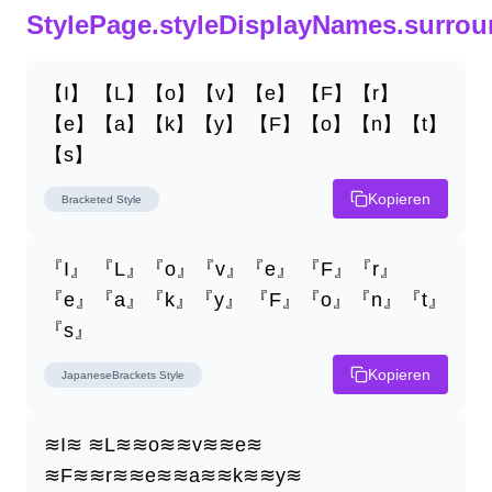
StylePage.styleDisplayNames.surro
【I】 【L】【o】【v】【e】 【F】【r】
【e】【a】【k】【y】 【F】【o】【n】【t】
【s】
Kopieren
Bracketed
Style
『I』 『L』『o』『v』『e』 『F』『r』
『e』『a』『k』『y』 『F』『o』『n』『t』
『s』
Kopieren
JapaneseBrackets
Style
≋I≋ ≋L≋≋o≋≋v≋≋e≋ 
≋F≋≋r≋≋e≋≋a≋≋k≋≋y≋ 