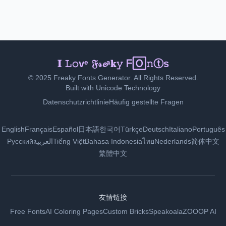
ℐ 𝓛o𝚟𝕖 ᖴ𝔯ᵉ𝚊kⓨ 𝐅ⓞ𝚗𝓉𝓈
© 2025 Freaky Fonts Generator. All Rights Reserved.
Built with Unicode Technology
Datenschutzrichtlinie
Häufig gestellte Fragen
English
Français
Español
日本語
한국어
Türkçe
Deutsch
Italiano
Português
Русский
العربية
Tiếng Việt
Bahasa Indonesia
ไทย
Nederlands
简体中文
繁體中文
友情链接
Free Fonts
AI Coloring Pages
Custom Bricks
Speakoala
ZOOOP AI