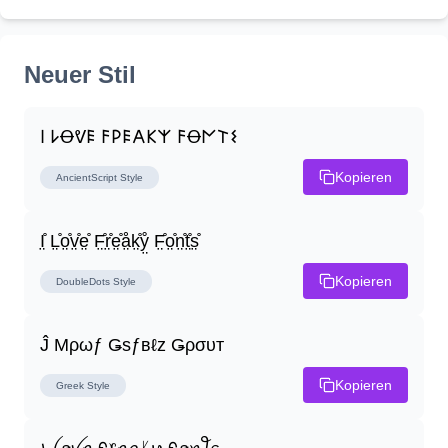
Neuer Stil
𐌉 𐌋Ꝋᕓ𐌄 𐌅𐌓𐌄𐌀𐌊𐌙 𐌅Ꝋ𐌍𐌕𐌔
Kopieren
AncientScript
Style
I̤̊ L̤̊o̤̊v̤̊e̤̊ F̤̊r̤̊e̤̊å̤k̤̊ẙ̤ F̤̊o̤̊n̤̊t̤̊s̤̊
Kopieren
DoubleDots
Style
Ĵ Μρωƒ Ǥѕƒвℓz Ǥρσυт
Kopieren
Greek
Style