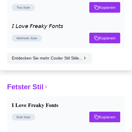
Kopieren
Thai
Style
𝘐 𝘓𝘰𝘷𝘦 𝘍𝘳𝘦𝘢𝘬𝘺 𝘍𝘰𝘯𝘵𝘴
Kopieren
MathItalic
Style
Entdecken Sie mehr Cooler Stil Stile...
Fetster Stil
𝐈 𝐋𝐨𝐯𝐞 𝐅𝐫𝐞𝐚𝐤𝐲 𝐅𝐨𝐧𝐭𝐬
Kopieren
Bold
Style