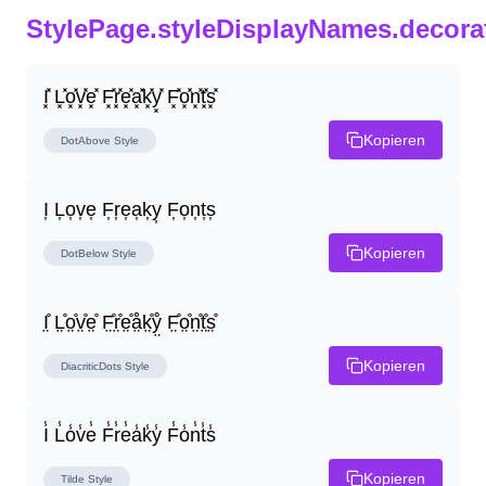
StylePage.styleDisplayNames.decora
I͓̽ L͓̽o͓̽v͓̽e͓̽ F͓̽r͓̽e͓̽a͓̽k͓̽y͓̽ F͓̽o͓̽n͓̽t͓̽s͓̽
Kopieren
DotAbove
Style
I͎ L͎o͎v͎e͎ F͎r͎e͎a͎k͎y͎ F͎o͎n͎t͎s͎
Kopieren
DotBelow
Style
I̤̊ L̤̊o̤̊v̤̊e̤̊ F̤̊r̤̊e̤̊å̤k̤̊ẙ̤ F̤̊o̤̊n̤̊t̤̊s̤̊
Kopieren
DiacriticDots
Style
I̾ L̾o̾v̾e̾ F̾r̾e̾a̾k̾y̾ F̾o̾n̾t̾s̾
Kopieren
Tilde
Style