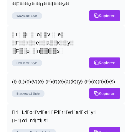
≋F≋≋o≋≋n≋≋t≋≋s≋
Kopieren
WavyLine
Style
░I░ ░L░░o░░v░░e░ 
░F░░r░░e░░a░░k░░y░ 
░F░░o░░n░░t░░s░
Kopieren
DotFrame
Style
⦑I⦒ ⦑L⦒⦑o⦒⦑v⦒⦑e⦒ ⦑F⦒⦑r⦒⦑e⦒⦑a⦒⦑k⦒⦑y⦒ ⦑F⦒⦑o⦒⦑n⦒⦑t⦒⦑s⦒
Kopieren
Bracketed2
Style
꜍I꜉ ꜍L꜉꜍o꜉꜍v꜉꜍e꜉ ꜍F꜉꜍r꜉꜍e꜉꜍a꜉꜍k꜉꜍y꜉ 
꜍F꜉꜍o꜉꜍n꜉꜍t꜉꜍s꜉