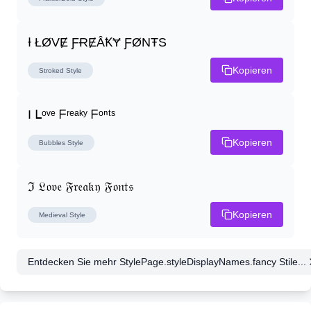
Ɨ ŁØVɆ ƑɌɆȂꝀɎ ƑØNŦS
Kopieren
Stroked
Style
I ᒪᵒᵛᵉ ᖴʳᵉᵃᵏʸ ᖴᵒⁿᵗˢ
Kopieren
Bubbles
Style
ℑ 𝔏𝔬𝔳𝔢 𝔉𝔯𝔢𝔞𝔨𝔶 𝔉𝔬𝔫𝔱𝔰
Kopieren
Medieval
Style
Entdecken Sie mehr StylePage.styleDisplayNames.fancy Stile...