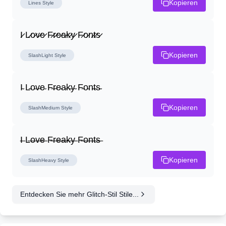
Kopieren
Lines
Style
I̷ L̷o̷v̷e̷ F̷r̷e̷a̷k̷y̷ F̷o̷n̷t̷s̷
Kopieren
SlashLight
Style
I̴ L̴o̴v̴e̴ F̴r̴e̴a̴k̴y̴ F̴o̴n̴t̴s̴
Kopieren
SlashMedium
Style
I̶ L̶o̶v̶e̶ F̶r̶e̶a̶k̶y̶ F̶o̶n̶t̶s̶
Kopieren
SlashHeavy
Style
Entdecken Sie mehr Glitch-Stil Stile...