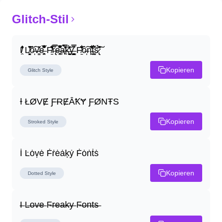
Glitch-Stil
I̸̭̍̄̂̐̒̾̔ L̸̘̳̞̋̓̏̍͐͝ô̶̩͠v̴̳̔̈͛e̶̤̹̼̥͋͆̂̅͊̽͂ F̸̱̈̌͋̍̒̽r̶̢̅͒̿͒e̶̤̹̼̥͋͆̂̅͊̽͂a̶̛̜̥̜̣̔̓̉̿̌̃̀̅k̴͈͕̮͉̫̮̣̃̽̈́̔̎y̶̬͓͍͇̰͚͑̿̓͌ F̸̱̈̌͋̍̒̽ô̶̩͠n̵̫͖͛͗̓̏̌͋̏̔̋t̴̘̪̦͌́̍͝s̷̢̛̀̃̆́̽͘͠
Kopieren
Glitch
Style
Ɨ ŁØVɆ ƑɌɆȂꝀɎ ƑØNŦS
Kopieren
Stroked
Style
İ Ŀȯṿė Ḟṙėȧḳẏ Ḟȯṅṫṡ
Kopieren
Dotted
Style
I̶ L̶o̶v̶e̶ F̶r̶e̶a̶k̶y̶ F̶o̶n̶t̶s̶