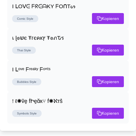
I ᒪOᐯᕮ ᖴᖇᕮᗩKY ᖴOᑎTᔕ
Kopieren
Comic
Style
เ ɭ๏שє Ŧгєคкץ Ŧ๏ภԎร
Kopieren
Thai
Style
I ᒪᵒᵛᵉ ᖴʳᵉᵃᵏʸ ᖴᵒⁿᵗˢ
Kopieren
Bubbles
Style
! ℓ✺ṽḙ ḟԻḙᾰк⑂ ḟ✺ℵтṧ
Kopieren
Symbols
Style