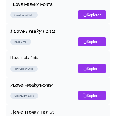
I Lᴏᴠᴇ Fʀᴇᴀᴋʏ Fᴏɴᴛs
Kopieren
Smallcaps
Style
𝘐 𝘓𝘰𝘷𝘦 𝘍𝘳𝘦𝘢𝘬𝘺 𝘍𝘰𝘯𝘵𝘴
Kopieren
Italic
Style
ᴵ ᴸᵒᵛᵉ ᶠʳᵉᵃᵏʸ ᶠᵒⁿᵗˢ
Kopieren
TinyUpper
Style
I̷ L̷o̷v̷e̷ F̷r̷e̷a̷k̷y̷ F̷o̷n̷t̷s̷
Kopieren
SlashLight
Style
เ ɭ๏שє Ŧгєคкץ Ŧ๏ภԎร