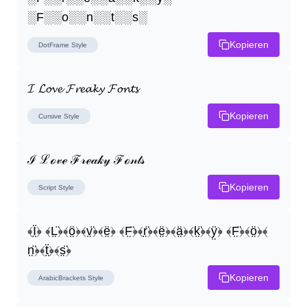
░F░░o░░n░░t░░s░
Kopieren
DotFrame
Style
𝓘 𝓛𝓸𝓿𝓮 𝓕𝓻𝓮𝓪𝓴𝔂 𝓕𝓸𝓷𝓽𝓼
Kopieren
Cursive
Style
ℐ ℒℴ𝓋ℯ ℱ𝓇ℯ𝒶𝓀𝓎 ℱℴ𝓃𝓉𝓈
Kopieren
Script
Style
﴾Ï̤﴿ ﴾L̤̈﴿﴾ö̤﴿﴾v̤̈﴿﴾ë̤﴿ ﴾F̤̈﴿﴾r̤̈﴿﴾ë̤﴿﴾ä̤﴿﴾k̤̈﴿﴾ÿ̤﴿ ﴾F̤̈﴿﴾ö̤﴿﴾
n̤̈﴿﴾ẗ̤﴿﴾s̤̈﴿
Kopieren
ArabicBrackets
Style