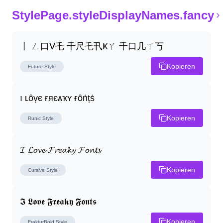
StylePage.styleDisplayNames.fancy
丨 ㄥ口ᐯ乇 千尺乇卂Ҝㄚ 千口几ㄒ丂
Kopieren
Future
Style
ı ʟȏṿє ғяєѧҡʏ ғȏṅṭṡ
Kopieren
Runic
Style
𝓘 𝓛𝓸𝓿𝓮 𝓕𝓻𝓮𝓪𝓴𝔂 𝓕𝓸𝓷𝓽𝓼
Kopieren
Cursive
Style
𝕴 𝕷𝖔𝖛𝖊 𝕱𝖗𝖊𝖆𝖐𝖞 𝕱𝖔𝖓𝖙𝖘
Kopieren
FrakturBold
Style