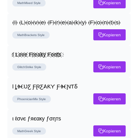
Kopieren
MathMixed
Style
⦑I⦒ ⦑L⦒⦑o⦒⦑v⦒⦑e⦒ ⦑F⦒⦑r⦒⦑e⦒⦑a⦒⦑k⦒⦑y⦒ ⦑F⦒⦑o⦒⦑n⦒⦑t⦒⦑s⦒
Kopieren
MathBrackets
Style
I҉ L҉o҉v҉e҉ F҉r҉e҉a҉k҉y҉ F҉o҉n҉t҉s҉
Kopieren
GlitchStrike
Style
Ɩ ȴⰩƲƸ ƑⱤƸ𐤠ƘƳ ƑⰩƝƬⳜ
Kopieren
PhoenicianMix
Style
ι ℓσνє ƒяєαку ƒσηтѕ
Kopieren
MathGreek
Style