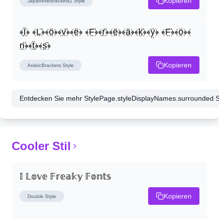
Kopieren
JapaneseBrackets2
Style
﴾Ï̤﴿ ﴾L̤̈﴿﴾ö̤﴿﴾v̤̈﴿﴾ë̤﴿ ﴾F̤̈﴿﴾r̤̈﴿﴾ë̤﴿﴾ä̤﴿﴾k̤̈﴿﴾ÿ̤﴿ ﴾F̤̈﴿﴾ö̤﴿﴾
n̤̈﴿﴾ẗ̤﴿﴾s̤̈﴿
Kopieren
ArabicBrackets
Style
Entdecken Sie mehr StylePage.styleDisplayNames.surrounded Sti
Cooler Stil
𝕀 𝕃𝕠𝕧𝕖 𝔽𝕣𝕖𝕒𝕜𝕪 𝔽𝕠𝕟𝕥𝕤
Kopieren
Double
Style