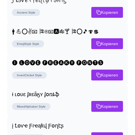
꠸ ꪶꪮꪜꫀ ᠻ᥅ꫀꪖᛕꪗ ᠻꪮꪀꪻᦓ
Kopieren
Ancient
Style
🚹 💪⭕✌📧 🎏®📧🅰🎋🍸 🎏⭕🎵🍄💲
Kopieren
EmojiStyle
Style
🅘 🅛🅞🅥🅔 🅕🅡🅔🅐🅚🅨 🅕🅞🅝🅣🅢
Kopieren
InvertCircled
Style
ɨ ʟօʋɛ ʄʀɛǟӄʏ ʄօռȶֆ
Kopieren
MixedAlphabet
Style
į Ꝉօѵҽ Ƒɾҽąҟվ Ƒօղէʂ