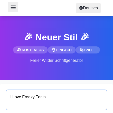
Deutsch
🎉 Neuer Stil 🎉
🎁 KOSTENLOS
👌 EINFACH
🚀 SNELL
Freier Wilder Schriftgenerator