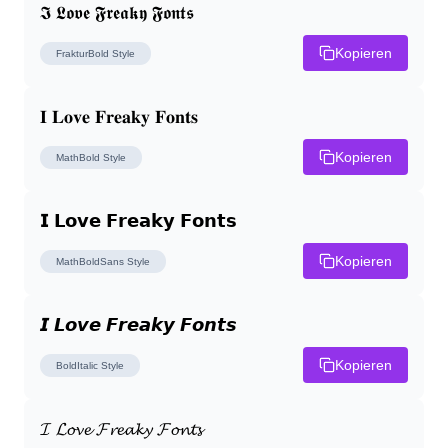
𝕴 𝕷𝖔𝖛𝖊 𝕱𝖗𝖊𝖆𝖐𝖞 𝕱𝖔𝖓𝖙𝖘
Kopieren
FrakturBold
Style
𝐈 𝐋𝐨𝐯𝐞 𝐅𝐫𝐞𝐚𝐤𝐲 𝐅𝐨𝐧𝐭𝐬
Kopieren
MathBold
Style
𝗜 𝗟𝗼𝘃𝗲 𝗙𝗿𝗲𝗮𝗸𝘆 𝗙𝗼𝗻𝘁𝘀
Kopieren
MathBoldSans
Style
𝙄 𝙇𝙤𝙫𝙚 𝙁𝙧𝙚𝙖𝙠𝙮 𝙁𝙤𝙣𝙩𝙨
Kopieren
BoldItalic
Style
𝓘 𝓛𝓸𝓿𝓮 𝓕𝓻𝓮𝓪𝓴𝔂 𝓕𝓸𝓷𝓽𝓼