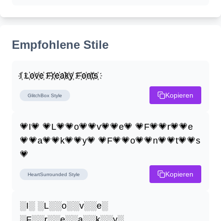
Empfohlene Stile
I҉ L҉o҉v҉e҉ F҉r҉e҉a҉k҉y҉ F҉o҉n҉t҉s҉
Kopieren
GlitchBox
Style
💗I💗 💗L💗💗o💗💗v💗💗e💗 💗F💗💗r💗💗e
💗💗a💗💗k💗💗y💗 💗F💗💗o💗💗n💗💗t💗💗s
💗
Kopieren
HeartSurrounded
Style
░I░ ░L░░o░░v░░e░ 
░F░░r░░e░░a░░k░░y░ 