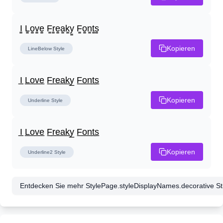
I̳ L̳o̳v̳e̳ F̳r̳e̳a̳k̳y̳ F̳o̳n̳t̳s̳
Kopieren
LineBelow
Style
I̲ L̲o̲v̲e̲ F̲r̲e̲a̲k̲y̲ F̲o̲n̲t̲s̲
Kopieren
Underline
Style
I̲ L̲o̲v̲e̲ F̲r̲e̲a̲k̲y̲ F̲o̲n̲t̲s̲
Kopieren
Underline2
Style
Entdecken Sie mehr StylePage.styleDisplayNames.decorative Stil