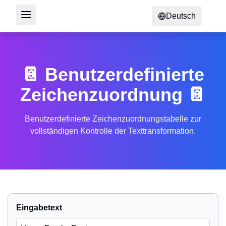
Deutsch
📔 Benutzerdefinierte
Zeichenzuordnung 📔
Benutzerdefinierte Zeichenzuordnungstabelle zur
vollständigen Kontrolle der Texttransformation.
Eingabetext