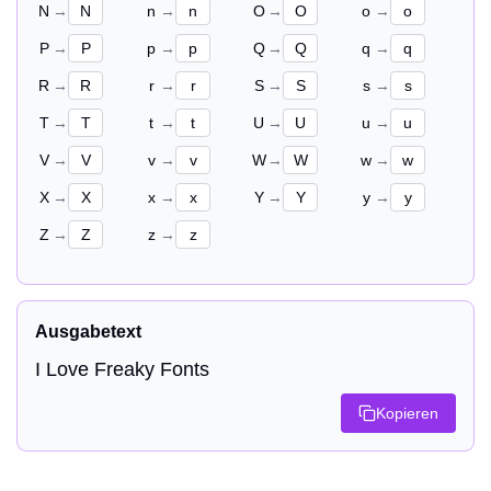
N
→
n
→
O
→
o
→
P
→
p
→
Q
→
q
→
R
→
r
→
S
→
s
→
T
→
t
→
U
→
u
→
V
→
v
→
W
→
w
→
X
→
x
→
Y
→
y
→
Z
→
z
→
Ausgabetext
I Love Freaky Fonts
Kopieren