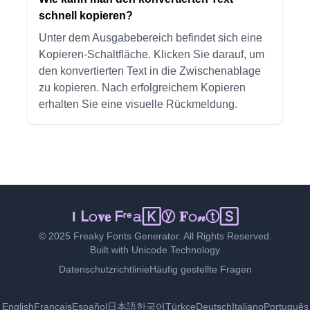
schnell kopieren?
Unter dem Ausgabebereich befindet sich eine
Kopieren-Schaltfläche. Klicken Sie darauf, um
den konvertierten Text in die Zwischenablage
zu kopieren. Nach erfolgreichem Kopieren
erhalten Sie eine visuelle Rückmeldung.
ℑ 𝕃ℴ🅅𝔢 𝔉𝐫ｅ🄰𝐤𝔂 𝙵𝚘ⁿｔｓ
© 2025 Freaky Fonts Generator. All Rights Reserved.
Built with Unicode Technology
Datenschutzrichtlinie
Häufig gestellte Fragen
English
Français
Español
日本語
한국어
Türkçe
Deutsch
Italiano
Português