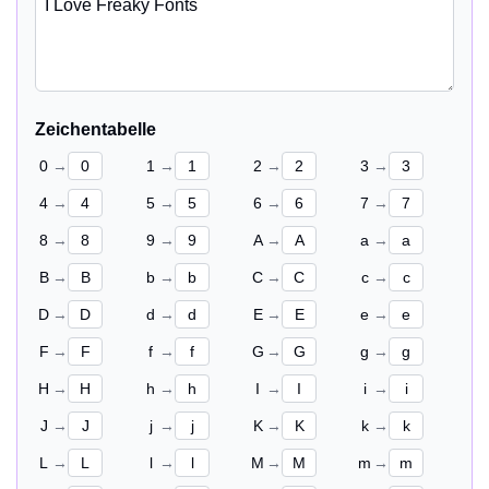
Zeichentabelle
0
→
1
→
2
→
3
→
4
→
5
→
6
→
7
→
8
→
9
→
A
→
a
→
B
→
b
→
C
→
c
→
D
→
d
→
E
→
e
→
F
→
f
→
G
→
g
→
H
→
h
→
I
→
i
→
J
→
j
→
K
→
k
→
L
→
l
→
M
→
m
→