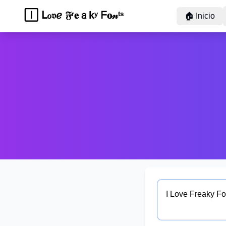
Ⓘ 𝓛𝕠ve 𝙵ｒℯ𝕒ｋ𝕪 🄵𝕠🄽𝚝🅂
🏠
Inicio