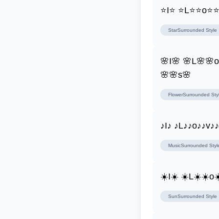
⭐I⭐ ⭐L⭐⭐o⭐
StarSurrounded
Style
🌸I🌸 🌸L🌸🌸
🌸🌸s🌸
FlowerSurrounded
Sty
♪I♪ ♪L♪♪o♪♪v♪
MusicSurrounded
Styl
☀️I☀️ ☀️L☀️☀️o
SunSurrounded
Style