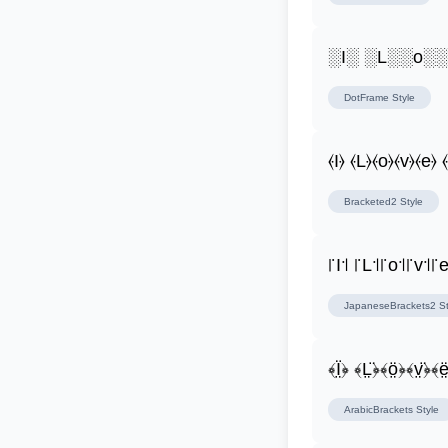
░I░ ░L░░o░
DotFrame
Style
⦑I⦒ ⦑L⦒⦑o⦒⦑v⦒⦑e⦒ 
Bracketed2
Style
꜍I꜉ ꜍L꜉꜍o꜉꜍v꜉꜍
JapaneseBrackets2
St
﴾Ï̤﴿ ﴾L̤̈﴿﴾ö̤﴿﴾v̤̈﴿﴾ë
ArabicBrackets
Style