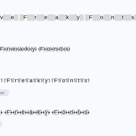
░v░░e░ ░F░░r░░e░░a░░k░░y░ ░F░░o░░n░░t░░s
⦑F⦒⦑r⦒⦑e⦒⦑a⦒⦑k⦒⦑y⦒ ⦑F⦒⦑o⦒⦑n⦒⦑t⦒⦑s⦒
e꜉ ꜍F꜉꜍r꜉꜍e꜉꜍a꜉꜍k꜉꜍y꜉ ꜍F꜉꜍o꜉꜍n꜉꜍t꜉꜍s꜉
yle
̤﴿ ﴾F̤̈﴿﴾r̤̈﴿﴾ë̤﴿﴾ä̤﴿﴾k̤̈﴿﴾ÿ̤﴿ ﴾F̤̈﴿﴾ö̤﴿﴾n̤̈﴿﴾ẗ̤﴿﴾s̤̈﴿