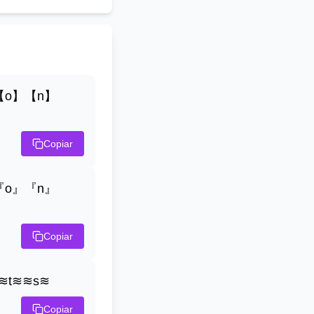
【o】【n】
Copiar
『o』『n』
Copiar
≋t≋≋s≋
Copiar