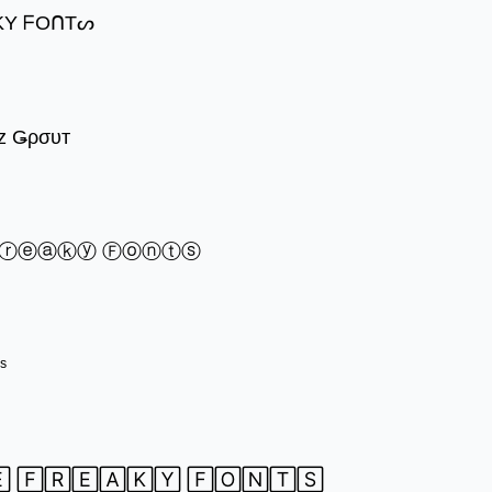
KY ᖴOᑎTᔕ
z Ǥρσυт
Ⓕⓡⓔⓐⓚⓨ Ⓕⓞⓝⓣⓢ
ˢ
 🄵🅁🄴🄰🄺🅈 🄵🄾🄽🅃🅂