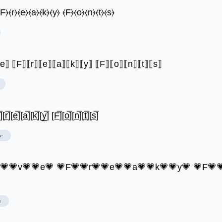
⦑F⦒⦑r⦒⦑e⦒⦑a⦒⦑k⦒⦑y⦒ ⦑F⦒⦑o⦒⦑n⦒⦑t⦒⦑s⦒
⟦e⟧ ⟦F⟧⟦r⟧⟦e⟧⟦a⟧⟦k⟧⟦y⟧ ⟦F⟧⟦o⟧⟦n⟧⟦t⟧⟦s⟧
][r̲̅][e̲̅][a̲̅][k̲̅][y̲̅] [F̲̅][o̲̅][n̲̅][t̲̅][s̲̅]
le
o💗💗v💗💗e💗 💗F💗💗r💗💗e💗💗a💗💗k💗💗y💗 💗F💗
e