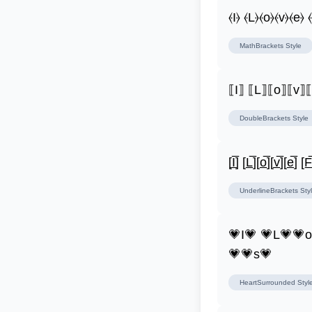
⦑I⦒ ⦑L⦒⦑o⦒⦑v⦒⦑e⦒ 
MathBrackets
Style
⟦I⟧ ⟦L⟧⟦o⟧⟦v⟧
DoubleBrackets
Style
[I̲̅] [L̲̅][o̲̅][v̲̅][e̲̅] [F̲̅
UnderlineBrackets
Sty
💗I💗 💗L💗💗
💗💗s💗
HeartSurrounded
Styl