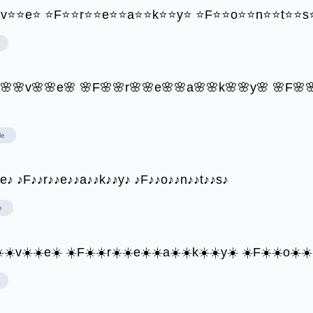
⭐v⭐⭐e⭐ ⭐F⭐⭐r⭐⭐e⭐⭐a⭐⭐k⭐⭐y⭐ ⭐F⭐⭐o⭐⭐n⭐⭐t⭐⭐s
o🌸🌸v🌸🌸e🌸 🌸F🌸🌸r🌸🌸e🌸🌸a🌸🌸k🌸🌸y🌸 🌸F🌸
le
♪e♪ ♪F♪♪r♪♪e♪♪a♪♪k♪♪y♪ ♪F♪♪o♪♪n♪♪t♪♪s♪
e
☀️☀️v☀️☀️e☀️ ☀️F☀️☀️r☀️☀️e☀️☀️a☀️☀️k☀️☀️y☀️ ☀️F☀️☀️o☀️☀️