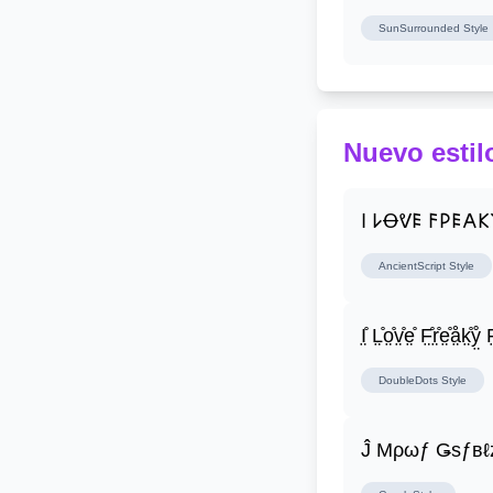
SunSurrounded
Style
Nuevo estil
𐌉 𐌋Ꝋᕓ𐌄 𐌅𐌓𐌄𐌀
AncientScript
Style
I̤̊ L̤̊o̤̊v̤̊e̤̊ F̤̊r̤̊e̤̊å̤k̤̊ẙ̤ F̤
DoubleDots
Style
Ĵ Μρωƒ Ǥѕƒвℓ