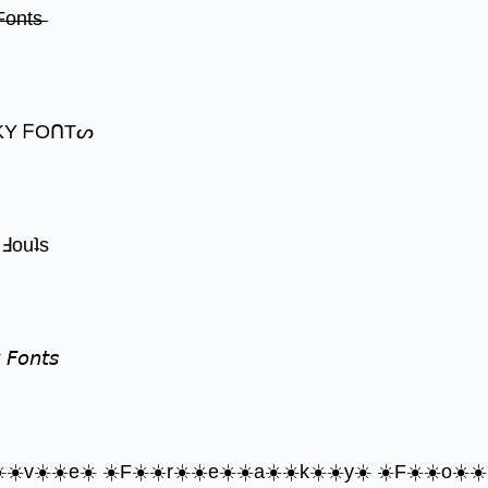
̶o̶n̶t̶s̶
KY ᖴOᑎTᔕ
 ꓞouʇs
 𝘍𝘰𝘯𝘵𝘴
☀️☀️v☀️☀️e☀️ ☀️F☀️☀️r☀️☀️e☀️☀️a☀️☀️k☀️☀️y☀️ ☀️F☀️☀️o☀️☀️