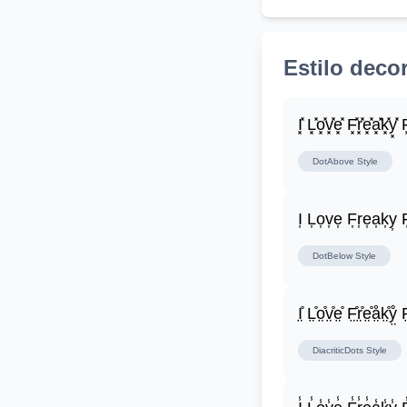
Estilo deco
I͓̽ L͓̽o͓̽v͓̽e͓̽ F͓̽r͓̽e͓̽a͓̽k͓̽y͓̽ F͓
DotAbove
Style
I͎ L͎o͎v͎e͎ F͎r͎e͎a͎k͎y͎ F
DotBelow
Style
I̤̊ L̤̊o̤̊v̤̊e̤̊ F̤̊r̤̊e̤̊å̤k̤̊ẙ̤ F̤
DiacriticDots
Style