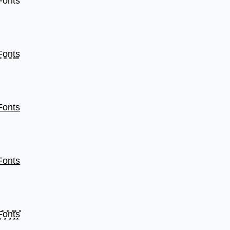
̾o̾n̾t̾s̾
̳o̳n̳t̳s̳
̲o̲n̲t̲s̲
̲o̲n̲t̲s̲
̽o͓̽n͓̽t͓̽s͓̽