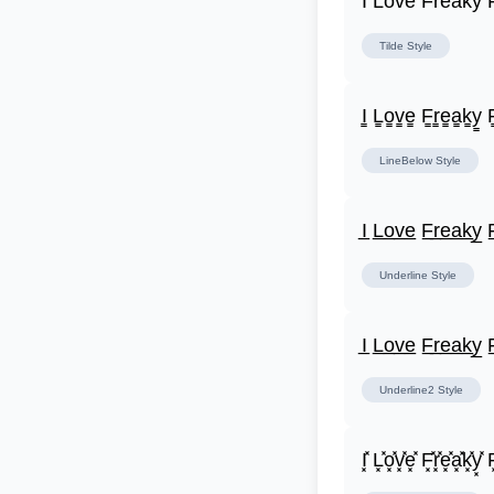
I̾ L̾o̾v̾e̾ F̾r̾e̾a̾k̾y̾ F
Tilde
Style
I̳ L̳o̳v̳e̳ F̳r̳e̳a̳k̳y̳ F
LineBelow
Style
I̲ L̲o̲v̲e̲ F̲r̲e̲a̲k̲y̲ F
Underline
Style
I̲ L̲o̲v̲e̲ F̲r̲e̲a̲k̲y̲ F
Underline2
Style
I͓̽ L͓̽o͓̽v͓̽e͓̽ F͓̽r͓̽e͓̽a͓̽k͓̽y͓̽ F͓