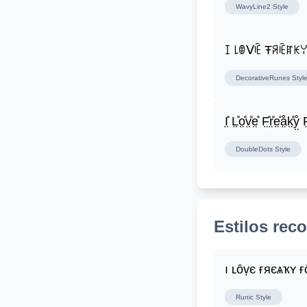
WavyLine2
Style
ꀤ ꒒ꂦᐯꍟ Ŧꋪꍟꍏꀘ
DecorativeRunes
Styl
I̤̊ L̤̊o̤̊v̤̊e̤̊ F̤̊r̤̊e̤̊å̤k̤̊ẙ̤ F̤
DoubleDots
Style
Estilos re
ı ʟȏṿє ғяєѧҡʏ ғ
Runic
Style