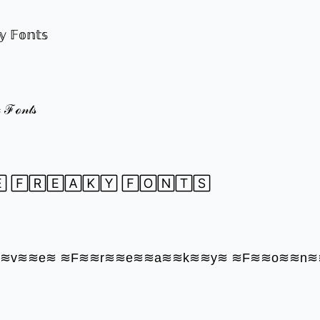
𝕪 𝔽𝕠𝕟𝕥𝕤
 ℱℴ𝓃𝓉𝓈
 🄵🅁🄴🄰🄺🅈 🄵🄾🄽🅃🅂
≋≋v≋≋e≋ ≋F≋≋r≋≋e≋≋a≋≋k≋≋y≋ ≋F≋≋o≋≋n≋