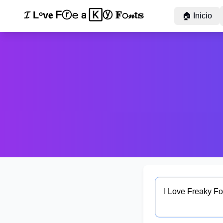
Ⓘ 𝐋𝔬𝕧𝓮 Ⓕ𝓻ⓔ𝓪ｋ🅈 ᖴᵒ𝐧𝚝𝕤
🏠
Inicio