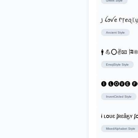
Greek
Style
꠸ ꪶꪮꪜꫀ ᠻ᥅ꫀꪖᛕ
Ancient
Style
🚹 💪⭕✌📧 🎏
EmojiStyle
Style
🅘 🅛🅞🅥🅔 
InvertCircled
Style
ɨ ʟօʋɛ ʄʀɛǟӄʏ 
MixedAlphabet
Style