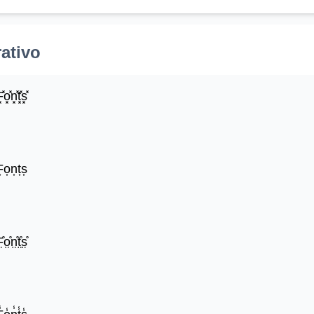
rativo
̽o͓̽n͓̽t͓̽s͓̽
͎o͎n͎t͎s͎
̊o̤̊n̤̊t̤̊s̤̊