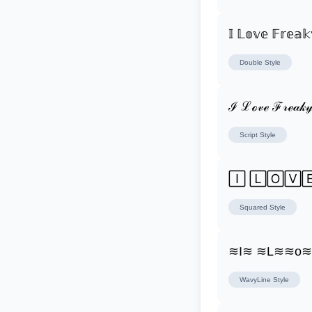
𝕀 𝕃𝕠𝕧𝕖 𝔽𝕣𝕖𝕒𝕜
Double
Style
ℐ ℒℴ𝓋ℯ ℱ𝓇ℯ𝒶𝓀𝓎
Script
Style
🄸 🄻🄾🅅
Squared
Style
≋I≋ ≋L≋≋o
WavyLine
Style