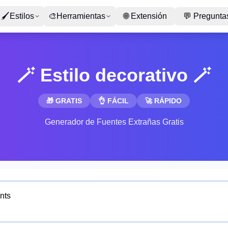
🖌
Estilos
🎨
Herramientas
🌐
Extensión
💬
Preguntas
🪄 Estilo decorativo 🪄
🎁 GRATIS
👌 FÁCIL
🚀 RÁPIDO
Generador de Fuentes Extrañas Gratis