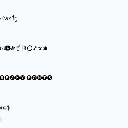
ꪗ ᠻꪮꪀꪻᦓ
®📧🅰🎋🍸 🎏⭕🎵🍄💲
🅡🅔🅐🅚🅨 🅕🅞🅝🅣🅢
ʄօռȶֆ