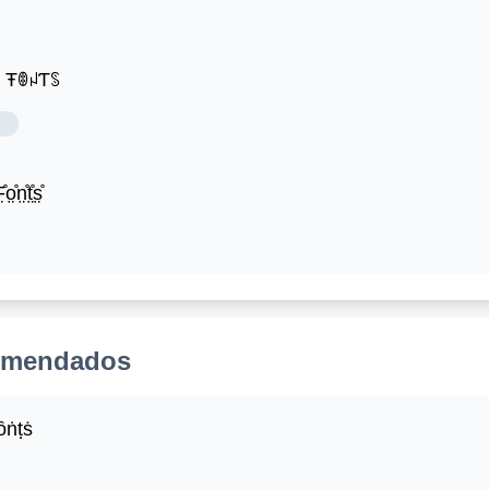
ꌩ ŦꂦꈤƬꌗ
e
̊o̤̊n̤̊t̤̊s̤̊
comendados
ȏṅṭṡ