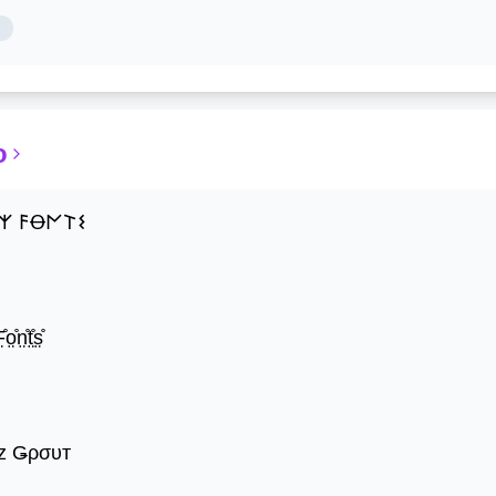
o
𐌙 𐌅Ꝋ𐌍𐌕𐌔
̊o̤̊n̤̊t̤̊s̤̊
z Ǥρσυт