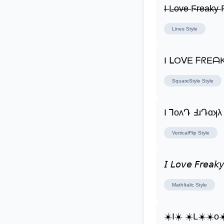
I̶ L̶o̶v̶e̶ F̶r̶e̶a̶k̶y̶ F
Lines
Style
I ᒪOᐯE ᖴᖇEᗩ
SquareStyle
Style
I ꓶoʌԴ ꓞɹԴɑʞλ
VerticalFlip
Style
𝘐 𝘓𝘰𝘷𝘦 𝘍𝘳𝘦𝘢𝘬𝘺
MathItalic
Style
☀️I☀️ ☀️L☀️☀️o