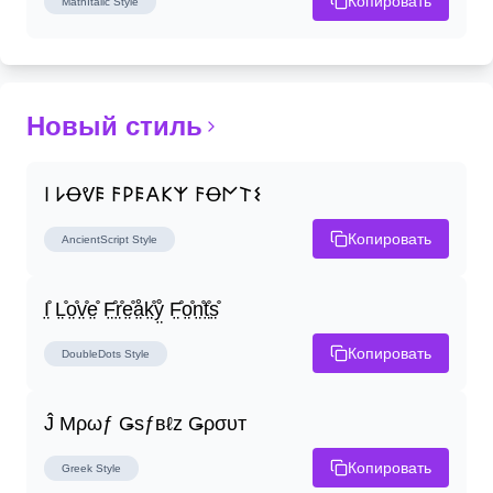
Копировать
MathItalic
Style
Новый стиль
𐌉 𐌋Ꝋᕓ𐌄 𐌅𐌓𐌄𐌀𐌊𐌙 𐌅Ꝋ𐌍𐌕𐌔
Копировать
AncientScript
Style
I̤̊ L̤̊o̤̊v̤̊e̤̊ F̤̊r̤̊e̤̊å̤k̤̊ẙ̤ F̤̊o̤̊n̤̊t̤̊s̤̊
Копировать
DoubleDots
Style
Ĵ Μρωƒ Ǥѕƒвℓz Ǥρσυт
Копировать
Greek
Style