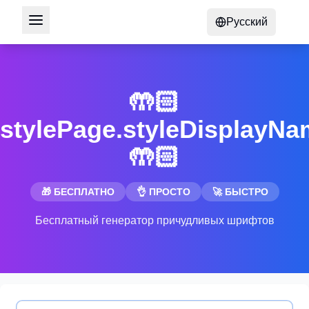
Русский
🤲🏻
stylePage.styleDisplayN
🤲🏻
🎁 БЕСПЛАТНО
👌 ПРОСТО
🚀 БЫСТРО
Бесплатный генератор причудливых шрифтов