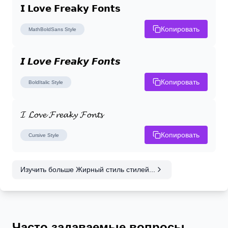
𝗜 𝗟𝗼𝘃𝗲 𝗙𝗿𝗲𝗮𝗸𝘆 𝗙𝗼𝗻𝘁𝘀
Копировать
MathBoldSans
Style
𝙄 𝙇𝙤𝙫𝙚 𝙁𝙧𝙚𝙖𝙠𝙮 𝙁𝙤𝙣𝙩𝙨
Копировать
BoldItalic
Style
𝓘 𝓛𝓸𝓿𝓮 𝓕𝓻𝓮𝓪𝓴𝔂 𝓕𝓸𝓷𝓽𝓼
Копировать
Cursive
Style
Изучить больше Жирный стиль стилей...
Часто задаваемые вопросы