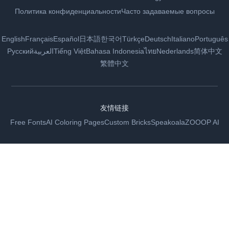
Политика конфиденциальности
Часто задаваемые вопросы
English
Français
Español
日本語
한국어
Türkçe
Deutsch
Italiano
Português
Русский
العربية
Tiếng Việt
Bahasa Indonesia
ไทย
Nederlands
简体中文
繁體中文
友情链接
Free Fonts
AI Coloring Pages
Custom Bricks
Speakoala
ZOOOP AI