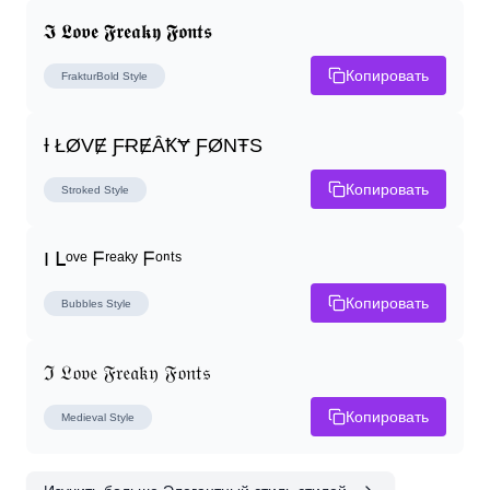
𝕴 𝕷𝖔𝖛𝖊 𝕱𝖗𝖊𝖆𝖐𝖞 𝕱𝖔𝖓𝖙𝖘
Копировать
FrakturBold
Style
Ɨ ŁØVɆ ƑɌɆȂꝀɎ ƑØNŦS
Копировать
Stroked
Style
I ᒪᵒᵛᵉ ᖴʳᵉᵃᵏʸ ᖴᵒⁿᵗˢ
Копировать
Bubbles
Style
ℑ 𝔏𝔬𝔳𝔢 𝔉𝔯𝔢𝔞𝔨𝔶 𝔉𝔬𝔫𝔱𝔰
Копировать
Medieval
Style