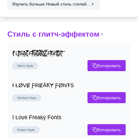
Изучить больше Новый стиль стилей...
Стиль с глитч-эффектом
I̸̭̍̄̂̐̒̾̔ L̸̘̳̞̋̓̏̍͐͝ô̶̩͠v̴̳̔̈͛e̶̤̹̼̥͋͆̂̅͊̽͂ F̸̱̈̌͋̍̒̽r̶̢̅͒̿͒e̶̤̹̼̥͋͆̂̅͊̽͂a̶̛̜̥̜̣̔̓̉̿̌̃̀̅k̴͈͕̮͉̫̮̣̃̽̈́̔̎y̶̬͓͍͇̰͚͑̿̓͌ F̸̱̈̌͋̍̒̽ô̶̩͠n̵̫͖͛͗̓̏̌͋̏̔̋t̴̘̪̦͌́̍͝s̷̢̛̀̃̆́̽͘͠
Копировать
Glitch
Style
Ɨ ŁØVɆ ƑɌɆȂꝀɎ ƑØNŦS
Копировать
Stroked
Style
İ Ŀȯṿė Ḟṙėȧḳẏ Ḟȯṅṫṡ
Копировать
Dotted
Style