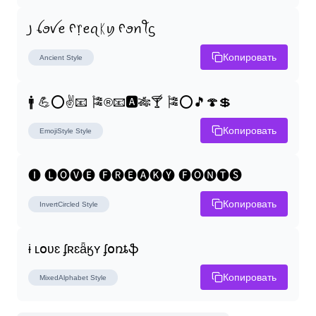
꠸ ꪶꪮꪜꫀ ᠻ᥅ꫀꪖᛕꪗ ᠻꪮꪀꪻᦓ
Копировать
Ancient
Style
🚹 💪⭕✌📧 🎏®📧🅰🎋🍸 🎏⭕🎵🍄💲
Копировать
EmojiStyle
Style
🅘 🅛🅞🅥🅔 🅕🅡🅔🅐🅚🅨 🅕🅞🅝🅣🅢
Копировать
InvertCircled
Style
ɨ ʟօʋɛ ʄʀɛǟӄʏ ʄօռȶֆ
Копировать
MixedAlphabet
Style