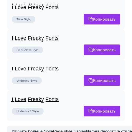
I̾ L̾o̾v̾e̾ F̾r̾e̾a̾k̾y̾ F̾o̾n̾t̾s̾
Копировать
Tilde
Style
I̳ L̳o̳v̳e̳ F̳r̳e̳a̳k̳y̳ F̳o̳n̳t̳s̳
Копировать
LineBelow
Style
I̲ L̲o̲v̲e̲ F̲r̲e̲a̲k̲y̲ F̲o̲n̲t̲s̲
Копировать
Underline
Style
I̲ L̲o̲v̲e̲ F̲r̲e̲a̲k̲y̲ F̲o̲n̲t̲s̲
Копировать
Underline2
Style
Изучить больше StylePage.styleDisplayNames.decorative стилей