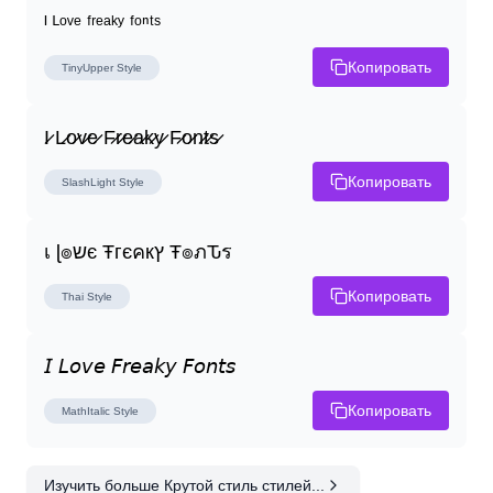
ᴵ ᴸᵒᵛᵉ ᶠʳᵉᵃᵏʸ ᶠᵒⁿᵗˢ
Копировать
TinyUpper
Style
I̷ L̷o̷v̷e̷ F̷r̷e̷a̷k̷y̷ F̷o̷n̷t̷s̷
Копировать
SlashLight
Style
เ ɭ๏שє Ŧгєคкץ Ŧ๏ภԎร
Копировать
Thai
Style
𝘐 𝘓𝘰𝘷𝘦 𝘍𝘳𝘦𝘢𝘬𝘺 𝘍𝘰𝘯𝘵𝘴
Копировать
MathItalic
Style
Изучить больше Крутой стиль стилей...