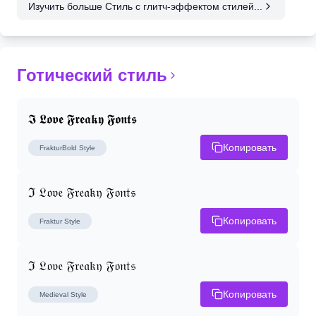
Изучить больше Стиль с глитч-эффектом стилей...
Готический стиль
𝕴 𝕷𝖔𝖛𝖊 𝕱𝖗𝖊𝖆𝖐𝖞 𝕱𝖔𝖓𝖙𝖘
Копировать
FrakturBold
Style
ℑ 𝔏𝔬𝔳𝔢 𝔉𝔯𝔢𝔞𝔨𝔶 𝔉𝔬𝔫𝔱𝔰
Копировать
Fraktur
Style
ℑ 𝔏𝔬𝔳𝔢 𝔉𝔯𝔢𝔞𝔨𝔶 𝔉𝔬𝔫𝔱𝔰
Копировать
Medieval
Style