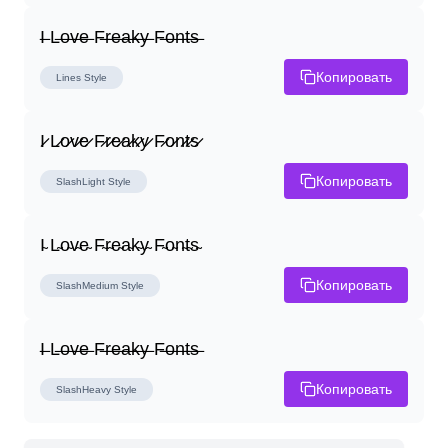
I̶ L̶o̶v̶e̶ F̶r̶e̶a̶k̶y̶ F̶o̶n̶t̶s̶
Копировать
Lines
Style
I̷ L̷o̷v̷e̷ F̷r̷e̷a̷k̷y̷ F̷o̷n̷t̷s̷
Копировать
SlashLight
Style
I̴ L̴o̴v̴e̴ F̴r̴e̴a̴k̴y̴ F̴o̴n̴t̴s̴
Копировать
SlashMedium
Style
I̶ L̶o̶v̶e̶ F̶r̶e̶a̶k̶y̶ F̶o̶n̶t̶s̶
Копировать
SlashHeavy
Style