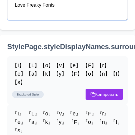
StylePage.styleDisplayNames.surro
【I】 【L】【o】【v】【e】 【F】【r】
【e】【a】【k】【y】 【F】【o】【n】【t】
【s】
Копировать
Bracketed
Style
『I』 『L』『o』『v』『e』 『F』『r』
『e』『a』『k』『y』 『F』『o』『n』『t』
『s』