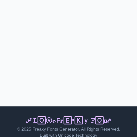
𝙸 Ｌ𝔬𝓋𝐞 ℱ𝐫𝐞aᵏⓨ Fo𝚗ｔ🅂
© 2025 Freaky Fonts Generator. All Rights Reserved.
Built with Unicode Technology