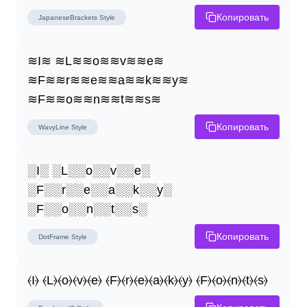
Копировать
JapaneseBrackets
Style
≋I≋ ≋L≋≋o≋≋v≋≋e≋ 
≋F≋≋r≋≋e≋≋a≋≋k≋≋y≋ 
≋F≋≋o≋≋n≋≋t≋≋s≋
Копировать
WavyLine
Style
░I░ ░L░░o░░v░░e░ 
░F░░r░░e░░a░░k░░y░ 
░F░░o░░n░░t░░s░
Копировать
DotFrame
Style
⦑I⦒ ⦑L⦒⦑o⦒⦑v⦒⦑e⦒ ⦑F⦒⦑r⦒⦑e⦒⦑a⦒⦑k⦒⦑y⦒ ⦑F⦒⦑o⦒⦑n⦒⦑t⦒⦑s⦒