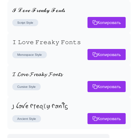
ℐ ℒℴ𝓋ℯ ℱ𝓇ℯ𝒶𝓀𝓎 ℱℴ𝓃𝓉𝓈
Копировать
Script
Style
𝙸 𝙻𝚘𝚟𝚎 𝙵𝚛𝚎𝚊𝚔𝚢 𝙵𝚘𝚗𝚝𝚜
Копировать
Monospace
Style
𝓘 𝓛𝓸𝓿𝓮 𝓕𝓻𝓮𝓪𝓴𝔂 𝓕𝓸𝓷𝓽𝓼
Копировать
Cursive
Style
꠸ ꪶꪮꪜꫀ ᠻ᥅ꫀꪖᛕꪗ ᠻꪮꪀꪻᦓ
Копировать
Ancient
Style