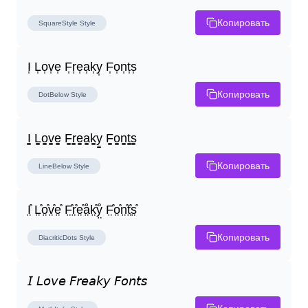
Копировать
SquareStyle
Style
I͎ L͎o͎v͎e͎ F͎r͎e͎a͎k͎y͎ F͎o͎n͎t͎s͎
Копировать
DotBelow
Style
I̳ L̳o̳v̳e̳ F̳r̳e̳a̳k̳y̳ F̳o̳n̳t̳s̳
Копировать
LineBelow
Style
I̤̊ L̤̊o̤̊v̤̊e̤̊ F̤̊r̤̊e̤̊å̤k̤̊ẙ̤ F̤̊o̤̊n̤̊t̤̊s̤̊
Копировать
DiacriticDots
Style
𝘐 𝘓𝘰𝘷𝘦 𝘍𝘳𝘦𝘢𝘬𝘺 𝘍𝘰𝘯𝘵𝘴