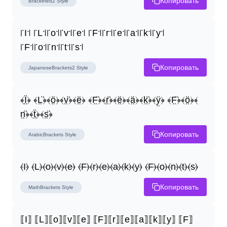
Копировать
Bracketed2
Style
꜍I꜉ ꜍L꜉꜍o꜉꜍v꜉꜍e꜉ ꜍F꜉꜍r꜉꜍e꜉꜍a꜉꜍k꜉꜍y꜉ 
꜍F꜉꜍o꜉꜍n꜉꜍t꜉꜍s꜉
Копировать
JapaneseBrackets2
Style
﴾Ï̤﴿ ﴾L̤̈﴿﴾ö̤﴿﴾v̤̈﴿﴾ë̤﴿ ﴾F̤̈﴿﴾r̤̈﴿﴾ë̤﴿﴾ä̤﴿﴾k̤̈﴿﴾ÿ̤﴿ ﴾F̤̈﴿﴾ö̤﴿﴾
n̤̈﴿﴾ẗ̤﴿﴾s̤̈﴿
Копировать
ArabicBrackets
Style
⦑I⦒ ⦑L⦒⦑o⦒⦑v⦒⦑e⦒ ⦑F⦒⦑r⦒⦑e⦒⦑a⦒⦑k⦒⦑y⦒ ⦑F⦒⦑o⦒⦑n⦒⦑t⦒⦑s⦒
Копировать
MathBrackets
Style
⟦I⟧ ⟦L⟧⟦o⟧⟦v⟧⟦e⟧ ⟦F⟧⟦r⟧⟦e⟧⟦a⟧⟦k⟧⟦y⟧ ⟦F⟧