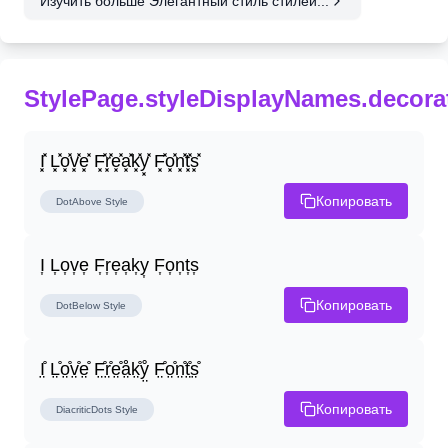
Изучить больше Элегантный стиль стилей...
StylePage.styleDisplayNames.decora
I͓̽ L͓̽o͓̽v͓̽e͓̽ F͓̽r͓̽e͓̽a͓̽k͓̽y͓̽ F͓̽o͓̽n͓̽t͓̽s͓̽
Копировать
DotAbove
Style
I͎ L͎o͎v͎e͎ F͎r͎e͎a͎k͎y͎ F͎o͎n͎t͎s͎
Копировать
DotBelow
Style
I̤̊ L̤̊o̤̊v̤̊e̤̊ F̤̊r̤̊e̤̊å̤k̤̊ẙ̤ F̤̊o̤̊n̤̊t̤̊s̤̊
Копировать
DiacriticDots
Style