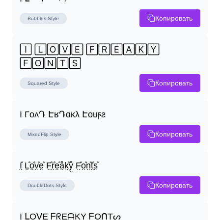
Копировать
Bubbles
Style
🄸 🄻🄾🅅🄴 🄵🅁🄴🄰🄺🅈 
🄵🄾🄽🅃🅂
Копировать
Squared
Style
I ΓoʌԴ ԷʁԴɑĸλ Էouϝƨ
Копировать
MixedFlip
Style
I̤̊ L̤̊o̤̊v̤̊e̤̊ F̤̊r̤̊e̤̊å̤k̤̊ẙ̤ F̤̊o̤̊n̤̊t̤̊s̤̊
Копировать
DoubleDots
Style
I ᒪOᐯE ᖴᖇEᗩKY ᖴOᑎTᔕ