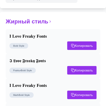
Жирный стиль
𝐈 𝐋𝐨𝐯𝐞 𝐅𝐫𝐞𝐚𝐤𝐲 𝐅𝐨𝐧𝐭𝐬
Копировать
Bold
Style
𝕴 𝕷𝖔𝖛𝖊 𝕱𝖗𝖊𝖆𝖐𝖞 𝕱𝖔𝖓𝖙𝖘
Копировать
FrakturBold
Style
𝐈 𝐋𝐨𝐯𝐞 𝐅𝐫𝐞𝐚𝐤𝐲 𝐅𝐨𝐧𝐭𝐬
Копировать
MathBold
Style