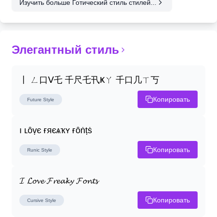
Изучить больше Готический стиль стилей...
Элегантный стиль
丨 ㄥ口ᐯ乇 千尺乇卂Ҝㄚ 千口几ㄒ丂
Копировать
Future
Style
ı ʟȏṿє ғяєѧҡʏ ғȏṅṭṡ
Копировать
Runic
Style
𝓘 𝓛𝓸𝓿𝓮 𝓕𝓻𝓮𝓪𝓴𝔂 𝓕𝓸𝓷𝓽𝓼
Копировать
Cursive
Style