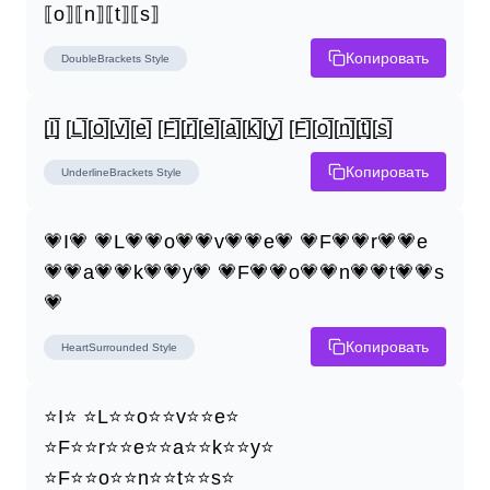
⟦o⟧⟦n⟧⟦t⟧⟦s⟧
Копировать
DoubleBrackets
Style
[I̲̅] [L̲̅][o̲̅][v̲̅][e̲̅] [F̲̅][r̲̅][e̲̅][a̲̅][k̲̅][y̲̅] [F̲̅][o̲̅][n̲̅][t̲̅][s̲̅]
Копировать
UnderlineBrackets
Style
💗I💗 💗L💗💗o💗💗v💗💗e💗 💗F💗💗r💗💗e
💗💗a💗💗k💗💗y💗 💗F💗💗o💗💗n💗💗t💗💗s
💗
Копировать
HeartSurrounded
Style
⭐I⭐ ⭐L⭐⭐o⭐⭐v⭐⭐e⭐ 
⭐F⭐⭐r⭐⭐e⭐⭐a⭐⭐k⭐⭐y⭐ 
⭐F⭐⭐o⭐⭐n⭐⭐t⭐⭐s⭐