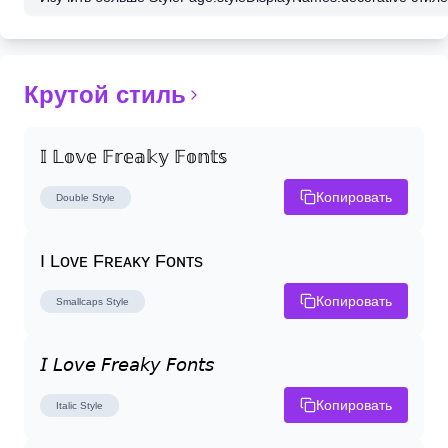
Крутой стиль
𝕀 𝕃𝕠𝕧𝕖 𝔽𝕣𝕖𝕒𝕜𝕪 𝔽𝕠𝕟𝕥𝕤
Копировать
Double
Style
I Lᴏᴠᴇ Fʀᴇᴀᴋʏ Fᴏɴᴛs
Копировать
Smallcaps
Style
𝘐 𝘓𝘰𝘷𝘦 𝘍𝘳𝘦𝘢𝘬𝘺 𝘍𝘰𝘯𝘵𝘴
Копировать
Italic
Style