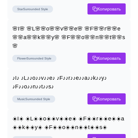
Копировать
StarSurrounded
Style
🌸I🌸 🌸L🌸🌸o🌸🌸v🌸🌸e🌸 🌸F🌸🌸r🌸🌸e
🌸🌸a🌸🌸k🌸🌸y🌸 🌸F🌸🌸o🌸🌸n🌸🌸t🌸🌸s
🌸
Копировать
FlowerSurrounded
Style
♪I♪ ♪L♪♪o♪♪v♪♪e♪ ♪F♪♪r♪♪e♪♪a♪♪k♪♪y♪ 
♪F♪♪o♪♪n♪♪t♪♪s♪
Копировать
MusicSurrounded
Style
☀️I☀️ ☀️L☀️☀️o☀️☀️v☀️☀️e☀️ ☀️F☀️☀️r☀️☀️e☀️☀️a
☀️☀️k☀️☀️y☀️ ☀️F☀️☀️o☀️☀️n☀️☀️t☀️☀️s☀️