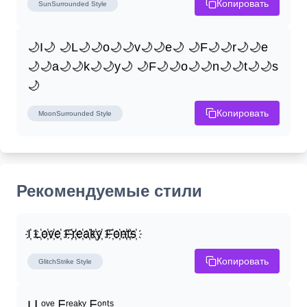
Копировать
SunSurrounded
Style
🌙I🌙 🌙L🌙🌙o🌙🌙v🌙🌙e🌙 🌙F🌙🌙r🌙🌙e
🌙🌙a🌙🌙k🌙🌙y🌙 🌙F🌙🌙o🌙🌙n🌙🌙t🌙🌙s
🌙
Копировать
MoonSurrounded
Style
Рекомендуемые стили
I҉ L҉o҉v҉e҉ F҉r҉e҉a҉k҉y҉ F҉o҉n҉t҉s҉
Копировать
GlitchStrike
Style
I ᒪᵒᵛᵉ ᖴʳᵉᵃᵏʸ ᖴᵒⁿᵗˢ