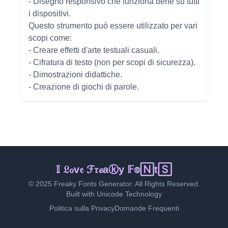
- Disegno responsivo che funziona bene su tutti
i dispositivi.
Questo strumento può essere utilizzato per vari
scopi come:
- Creare effetti d'arte testuali casuali.
- Cifratura di testo (non per scopi di sicurezza).
- Dimostrazioni didattiche.
- Creazione di giochi di parole.
𝕀 𝔏ℴv𝔢 ℱ𝔯𝓮aⓚy 𝔽𝕠🄽t🅂
© 2025 Freaky Fonts Generator. All Rights Reserved.
Built with Unicode Technology
Politica sulla Privacy
Domande Frequenti