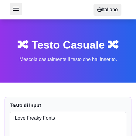
Italiano
🔀 Testo Casuale 🔀
Mescola casualmente il testo che hai inserito.
Testo di Input