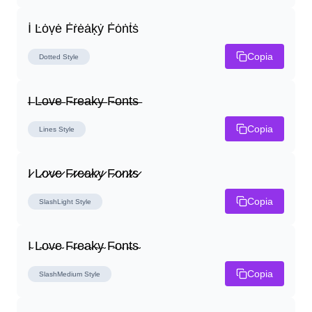
İ Ŀȯṿė Ḟṙėȧḳẏ Ḟȯṅṫṡ
Copia
Dotted
Style
I̶ L̶o̶v̶e̶ F̶r̶e̶a̶k̶y̶ F̶o̶n̶t̶s̶
Copia
Lines
Style
I̷ L̷o̷v̷e̷ F̷r̷e̷a̷k̷y̷ F̷o̷n̷t̷s̷
Copia
SlashLight
Style
I̴ L̴o̴v̴e̴ F̴r̴e̴a̴k̴y̴ F̴o̴n̴t̴s̴
Copia
SlashMedium
Style