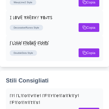
Copia
WavyLine2
Style
ꀤ ꒒ꂦᐯꍟ Ŧꋪꍟꍏꀘꌩ ŦꂦꈤƬꌗ
Copia
DecorativeRunes
Style
I̤̊ L̤̊o̤̊v̤̊e̤̊ F̤̊r̤̊e̤̊å̤k̤̊ẙ̤ F̤̊o̤̊n̤̊t̤̊s̤̊
Copia
DoubleDots
Style
Stili Consigliati
꜍I꜉ ꜍L꜉꜍o꜉꜍v꜉꜍e꜉ ꜍F꜉꜍r꜉꜍e꜉꜍a꜉꜍k꜉꜍y꜉ 
꜍F꜉꜍o꜉꜍n꜉꜍t꜉꜍s꜉