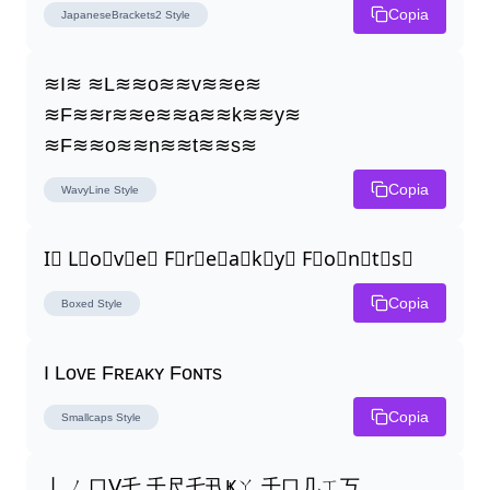
Copia
JapaneseBrackets2
Style
≋I≋ ≋L≋≋o≋≋v≋≋e≋ 
≋F≋≋r≋≋e≋≋a≋≋k≋≋y≋ 
≋F≋≋o≋≋n≋≋t≋≋s≋
Copia
WavyLine
Style
I⃣ L⃣o⃣v⃣e⃣ F⃣r⃣e⃣a⃣k⃣y⃣ F⃣o⃣n⃣t⃣s⃣
Copia
Boxed
Style
I Lᴏᴠᴇ Fʀᴇᴀᴋʏ Fᴏɴᴛs
Copia
Smallcaps
Style
丨 ㄥ口ᐯ乇 千尺乇卂Ҝㄚ 千口几ㄒ丂