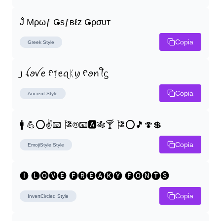
Ĵ Μρωƒ Ǥѕƒвℓz Ǥρσυт
Copia
Greek
Style
꠸ ꪶꪮꪜꫀ ᠻ᥅ꫀꪖᛕꪗ ᠻꪮꪀꪻᦓ
Copia
Ancient
Style
🚹 💪⭕✌📧 🎏®📧🅰🎋🍸 🎏⭕🎵🍄💲
Copia
EmojiStyle
Style
🅘 🅛🅞🅥🅔 🅕🅡🅔🅐🅚🅨 🅕🅞🅝🅣🅢
Copia
InvertCircled
Style