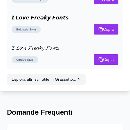
𝙄 𝙇𝙤𝙫𝙚 𝙁𝙧𝙚𝙖𝙠𝙮 𝙁𝙤𝙣𝙩𝙨
Copia
BoldItalic
Style
𝓘 𝓛𝓸𝓿𝓮 𝓕𝓻𝓮𝓪𝓴𝔂 𝓕𝓸𝓷𝓽𝓼
Copia
Cursive
Style
Esplora altri stili Stile in Grassetto...
Domande Frequenti