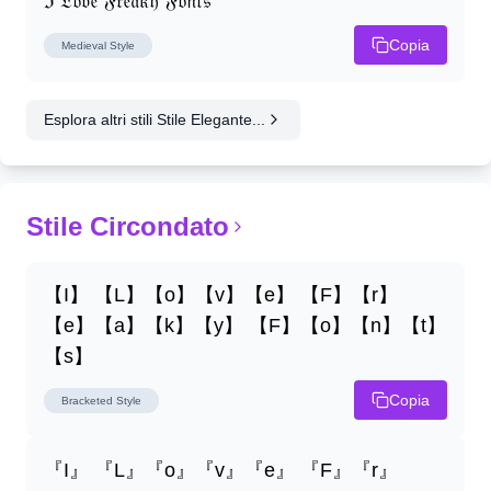
ℑ 𝔏𝔬𝔳𝔢 𝔉𝔯𝔢𝔞𝔨𝔶 𝔉𝔬𝔫𝔱𝔰
Copia
Medieval
Style
Esplora altri stili Stile Elegante...
Stile Circondato
【I】 【L】【o】【v】【e】 【F】【r】
【e】【a】【k】【y】 【F】【o】【n】【t】
【s】
Copia
Bracketed
Style
『I』 『L』『o』『v』『e』 『F』『r』