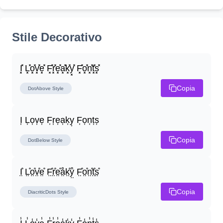
Stile Decorativo
I͓̽ L͓̽o͓̽v͓̽e͓̽ F͓̽r͓̽e͓̽a͓̽k͓̽y͓̽ F͓̽o͓̽n͓̽t͓̽s͓̽
Copia
DotAbove
Style
I͎ L͎o͎v͎e͎ F͎r͎e͎a͎k͎y͎ F͎o͎n͎t͎s͎
Copia
DotBelow
Style
I̤̊ L̤̊o̤̊v̤̊e̤̊ F̤̊r̤̊e̤̊å̤k̤̊ẙ̤ F̤̊o̤̊n̤̊t̤̊s̤̊
Copia
DiacriticDots
Style