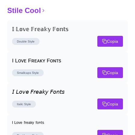
Stile Cool
𝕀 𝕃𝕠𝕧𝕖 𝔽𝕣𝕖𝕒𝕜𝕪 𝔽𝕠𝕟𝕥𝕤
Copia
Double
Style
I Lᴏᴠᴇ Fʀᴇᴀᴋʏ Fᴏɴᴛs
Copia
Smallcaps
Style
𝘐 𝘓𝘰𝘷𝘦 𝘍𝘳𝘦𝘢𝘬𝘺 𝘍𝘰𝘯𝘵𝘴
Copia
Italic
Style
ᴵ ᴸᵒᵛᵉ ᶠʳᵉᵃᵏʸ ᶠᵒⁿᵗˢ