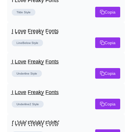
I̾ L̾o̾v̾e̾ F̾r̾e̾a̾k̾y̾ F̾o̾n̾t̾s̾
Copia
Tilde
Style
I̳ L̳o̳v̳e̳ F̳r̳e̳a̳k̳y̳ F̳o̳n̳t̳s̳
Copia
LineBelow
Style
I̲ L̲o̲v̲e̲ F̲r̲e̲a̲k̲y̲ F̲o̲n̲t̲s̲
Copia
Underline
Style
I̲ L̲o̲v̲e̲ F̲r̲e̲a̲k̲y̲ F̲o̲n̲t̲s̲
Copia
Underline2
Style
I͓̽ L͓̽o͓̽v͓̽e͓̽ F͓̽r͓̽e͓̽a͓̽k͓̽y͓̽ F͓̽o͓̽n͓̽t͓̽s͓̽