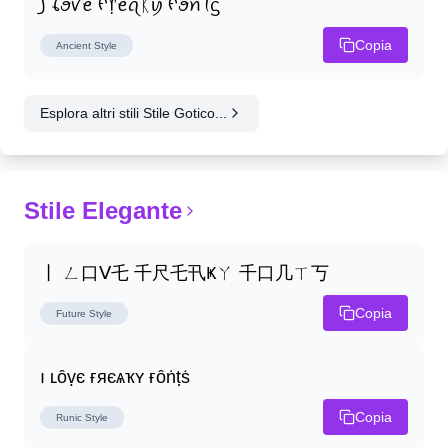
꠸ ꪶꪮꪜꫀ ᠻ᥅ꫀꪖᛕꪗ ᠻꪮꪀꪻᦓ
Copia
Ancient
Style
Esplora altri stili Stile Gotico...
Stile Elegante
丨 ㄥ口ᐯ乇 千尺乇卂Ҝㄚ 千口几ㄒ丂
Copia
Future
Style
ı ʟȏṿє ғяєѧҡʏ ғȏṅṭṡ
Copia
Runic
Style