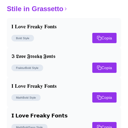
Stile in Grassetto
𝐈 𝐋𝐨𝐯𝐞 𝐅𝐫𝐞𝐚𝐤𝐲 𝐅𝐨𝐧𝐭𝐬
Copia
Bold
Style
𝕴 𝕷𝖔𝖛𝖊 𝕱𝖗𝖊𝖆𝖐𝖞 𝕱𝖔𝖓𝖙𝖘
Copia
FrakturBold
Style
𝐈 𝐋𝐨𝐯𝐞 𝐅𝐫𝐞𝐚𝐤𝐲 𝐅𝐨𝐧𝐭𝐬
Copia
MathBold
Style
𝗜 𝗟𝗼𝘃𝗲 𝗙𝗿𝗲𝗮𝗸𝘆 𝗙𝗼𝗻𝘁𝘀
Copia
MathBoldSans
Style