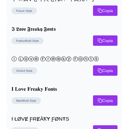
Copia
Future
Style
𝕴 𝕷𝖔𝖛𝖊 𝕱𝖗𝖊𝖆𝖐𝖞 𝕱𝖔𝖓𝖙𝖘
Copia
FrakturBold
Style
Ⓘ Ⓛⓞⓥⓔ Ⓕⓡⓔⓐⓚⓨ Ⓕⓞⓝⓣⓢ
Copia
Circled
Style
𝐈 𝐋𝐨𝐯𝐞 𝐅𝐫𝐞𝐚𝐤𝐲 𝐅𝐨𝐧𝐭𝐬
Copia
MathBold
Style
Ɨ ŁØVɆ ƑɌɆȂꝀɎ ƑØNŦS