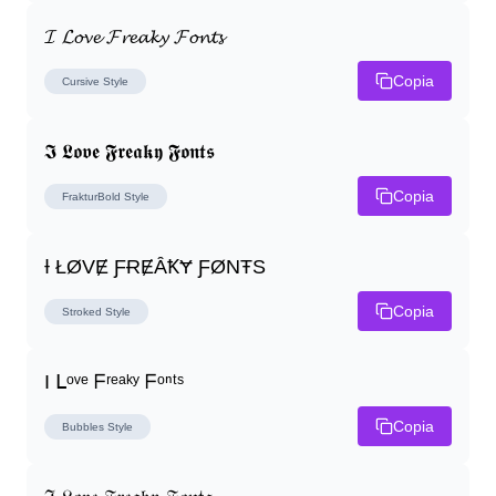
𝓘 𝓛𝓸𝓿𝓮 𝓕𝓻𝓮𝓪𝓴𝔂 𝓕𝓸𝓷𝓽𝓼
Copia
Cursive
Style
𝕴 𝕷𝖔𝖛𝖊 𝕱𝖗𝖊𝖆𝖐𝖞 𝕱𝖔𝖓𝖙𝖘
Copia
FrakturBold
Style
Ɨ ŁØVɆ ƑɌɆȂꝀɎ ƑØNŦS
Copia
Stroked
Style
I ᒪᵒᵛᵉ ᖴʳᵉᵃᵏʸ ᖴᵒⁿᵗˢ
Copia
Bubbles
Style