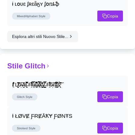
ɨ ʟօʋɛ ʄʀɛǟӄʏ ʄօռȶֆ
Copia
MixedAlphabet
Style
Esplora altri stili Nuovo Stile...
Stile Glitch
I̸̭̍̄̂̐̒̾̔ L̸̘̳̞̋̓̏̍͐͝ô̶̩͠v̴̳̔̈͛e̶̤̹̼̥͋͆̂̅͊̽͂ F̸̱̈̌͋̍̒̽r̶̢̅͒̿͒e̶̤̹̼̥͋͆̂̅͊̽͂a̶̛̜̥̜̣̔̓̉̿̌̃̀̅k̴͈͕̮͉̫̮̣̃̽̈́̔̎y̶̬͓͍͇̰͚͑̿̓͌ F̸̱̈̌͋̍̒̽ô̶̩͠n̵̫͖͛͗̓̏̌͋̏̔̋t̴̘̪̦͌́̍͝s̷̢̛̀̃̆́̽͘͠
Copia
Glitch
Style
Ɨ ŁØVɆ ƑɌɆȂꝀɎ ƑØNŦS
Copia
Stroked
Style