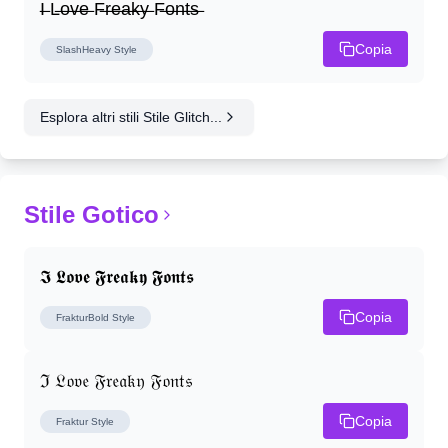
I̶ L̶o̶v̶e̶ F̶r̶e̶a̶k̶y̶ F̶o̶n̶t̶s̶
Copia
SlashHeavy
Style
Esplora altri stili Stile Glitch...
Stile Gotico
𝕴 𝕷𝖔𝖛𝖊 𝕱𝖗𝖊𝖆𝖐𝖞 𝕱𝖔𝖓𝖙𝖘
Copia
FrakturBold
Style
ℑ 𝔏𝔬𝔳𝔢 𝔉𝔯𝔢𝔞𝔨𝔶 𝔉𝔬𝔫𝔱𝔰
Copia
Fraktur
Style