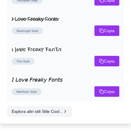
Copia
TinyUpper
Style
I̷ L̷o̷v̷e̷ F̷r̷e̷a̷k̷y̷ F̷o̷n̷t̷s̷
Copia
SlashLight
Style
เ ɭ๏שє Ŧгєคкץ Ŧ๏ภԎร
Copia
Thai
Style
𝘐 𝘓𝘰𝘷𝘦 𝘍𝘳𝘦𝘢𝘬𝘺 𝘍𝘰𝘯𝘵𝘴
Copia
MathItalic
Style
Esplora altri stili Stile Cool...