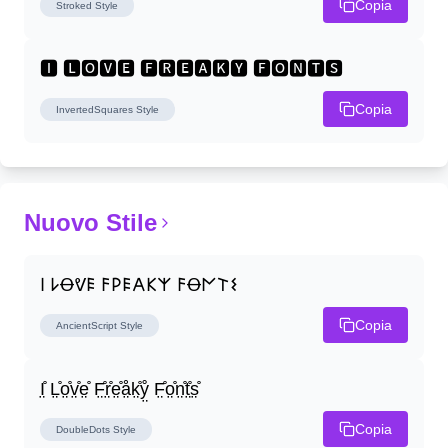
Copia
Stroked
Style
🅸 🅻🅾🆅🅴 🅵🆁🅴🅰🅺🆈 🅵🅾🅽🆃🆂
Copia
InvertedSquares
Style
Nuovo Stile
𐌉 𐌋Ꝋᕓ𐌄 𐌅𐌓𐌄𐌀𐌊𐌙 𐌅Ꝋ𐌍𐌕𐌔
Copia
AncientScript
Style
I̤̊ L̤̊o̤̊v̤̊e̤̊ F̤̊r̤̊e̤̊å̤k̤̊ẙ̤ F̤̊o̤̊n̤̊t̤̊s̤̊
Copia
DoubleDots
Style