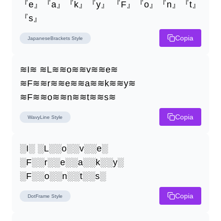
『e』『a』『k』『y』 『F』『o』『n』『t』
『s』
Copia
JapaneseBrackets
Style
≋I≋ ≋L≋≋o≋≋v≋≋e≋ 
≋F≋≋r≋≋e≋≋a≋≋k≋≋y≋ 
≋F≋≋o≋≋n≋≋t≋≋s≋
Copia
WavyLine
Style
░I░ ░L░░o░░v░░e░ 
░F░░r░░e░░a░░k░░y░ 
░F░░o░░n░░t░░s░
Copia
DotFrame
Style