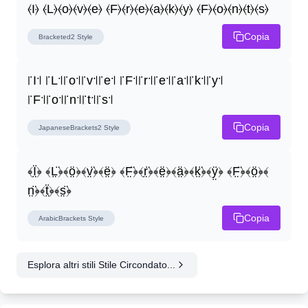
⦑I⦒ ⦑L⦒⦑o⦒⦑v⦒⦑e⦒ ⦑F⦒⦑r⦒⦑e⦒⦑a⦒⦑k⦒⦑y⦒ ⦑F⦒⦑o⦒⦑n⦒⦑t⦒⦑s⦒
Copia
Bracketed2
Style
꜍I꜉ ꜍L꜉꜍o꜉꜍v꜉꜍e꜉ ꜍F꜉꜍r꜉꜍e꜉꜍a꜉꜍k꜉꜍y꜉ 
꜍F꜉꜍o꜉꜍n꜉꜍t꜉꜍s꜉
Copia
JapaneseBrackets2
Style
﴾Ï̤﴿ ﴾L̤̈﴿﴾ö̤﴿﴾v̤̈﴿﴾ë̤﴿ ﴾F̤̈﴿﴾r̤̈﴿﴾ë̤﴿﴾ä̤﴿﴾k̤̈﴿﴾ÿ̤﴿ ﴾F̤̈﴿﴾ö̤﴿﴾
n̤̈﴿﴾ẗ̤﴿﴾s̤̈﴿
Copia
ArabicBrackets
Style
Esplora altri stili Stile Circondato...