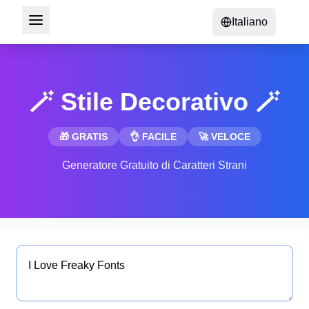
Italiano
🪄 Stile Decorativo 🪄
🎁 GRATIS
👌 FACILE
🚀 VELOCE
Generatore Gratuito di Caratteri Strani