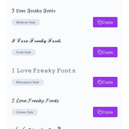
ℑ 𝔏𝔬𝔳𝔢 𝔉𝔯𝔢𝔞𝔨𝔶 𝔉𝔬𝔫𝔱𝔰
Copia
Medieval
Style
ℐ ℒℴ𝓋ℯ ℱ𝓇ℯ𝒶𝓀𝓎 ℱℴ𝓃𝓉𝓈
Copia
Script
Style
𝙸 𝙻𝚘𝚟𝚎 𝙵𝚛𝚎𝚊𝚔𝚢 𝙵𝚘𝚗𝚝𝚜
Copia
Monospace
Style
𝓘 𝓛𝓸𝓿𝓮 𝓕𝓻𝓮𝓪𝓴𝔂 𝓕𝓸𝓷𝓽𝓼
Copia
Cursive
Style