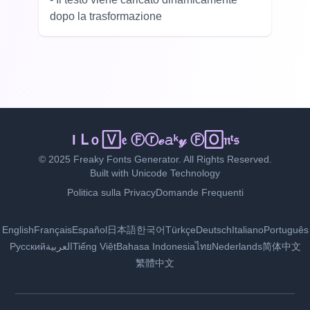
dopo la trasformazione
I ᒪｏ🅅𝔢 Ⓕⓡℯ𝚊ᵏ𝓎 Ⓕ🄾𝔫ᵗ𝔰
© 2025 Freaky Fonts Generator. All Rights Reserved.
Built with Unicode Technology
Politica sulla Privacy
Domande Frequenti
English
Français
Español
日本語
한국어
Türkçe
Deutsch
Italiano
Português
Русский
العربية
Tiếng Việt
Bahasa Indonesia
ไทย
Nederlands
简体中文
繁體中文