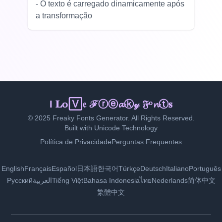
- O texto é carregado dinamicamente após
a transformação
🄸 ᒪ𝚘𝕧𝚎 Fⓡᵉ𝕒𝓀🅈 𝐅𝕠𝕟ｔ🅂
© 2025 Freaky Fonts Generator. All Rights Reserved.
Built with Unicode Technology
Política de Privacidade
Perguntas Frequentes
English
Français
Español
日本語
한국어
Türkçe
Deutsch
Italiano
Português
Русский
العربية
Tiếng Việt
Bahasa Indonesia
ไทย
Nederlands
简体中文
繁體中文