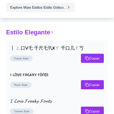
Explore Mais Estilos Estilo Gótico...
Estilo Elegante
丨 ㄥ口ᐯ乇 千尺乇卂Ҝㄚ 千口几ㄒ丂
Copiar
Future
Style
ı ʟȏṿє ғяєѧҡʏ ғȏṅṭṡ
Copiar
Runic
Style
𝓘 𝓛𝓸𝓿𝓮 𝓕𝓻𝓮𝓪𝓴𝔂 𝓕𝓸𝓷𝓽𝓼
Copiar
Cursive
Style