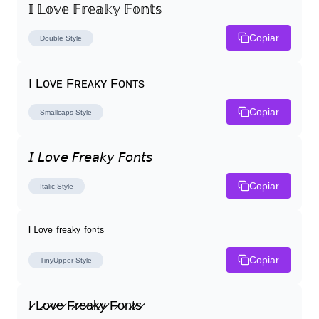
𝕀 𝕃𝕠𝕧𝕖 𝔽𝕣𝕖𝕒𝕜𝕪 𝔽𝕠𝕟𝕥𝕤
Copiar
Double
Style
I Lᴏᴠᴇ Fʀᴇᴀᴋʏ Fᴏɴᴛs
Copiar
Smallcaps
Style
𝘐 𝘓𝘰𝘷𝘦 𝘍𝘳𝘦𝘢𝘬𝘺 𝘍𝘰𝘯𝘵𝘴
Copiar
Italic
Style
ᴵ ᴸᵒᵛᵉ ᶠʳᵉᵃᵏʸ ᶠᵒⁿᵗˢ
Copiar
TinyUpper
Style
I̷ L̷o̷v̷e̷ F̷r̷e̷a̷k̷y̷ F̷o̷n̷t̷s̷