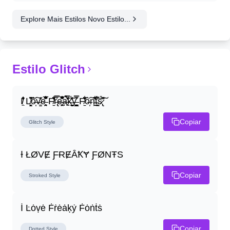
Explore Mais Estilos Novo Estilo...
Estilo Glitch
I̸̭̍̄̂̐̒̾̔ L̸̘̳̞̋̓̏̍͐͝ô̶̩͠v̴̳̔̈͛e̶̤̹̼̥͋͆̂̅͊̽͂ F̸̱̈̌͋̍̒̽r̶̢̅͒̿͒e̶̤̹̼̥͋͆̂̅͊̽͂a̶̛̜̥̜̣̔̓̉̿̌̃̀̅k̴͈͕̮͉̫̮̣̃̽̈́̔̎y̶̬͓͍͇̰͚͑̿̓͌ F̸̱̈̌͋̍̒̽ô̶̩͠n̵̫͖͛͗̓̏̌͋̏̔̋t̴̘̪̦͌́̍͝s̷̢̛̀̃̆́̽͘͠
Copiar
Glitch
Style
Ɨ ŁØVɆ ƑɌɆȂꝀɎ ƑØNŦS
Copiar
Stroked
Style
İ Ŀȯṿė Ḟṙėȧḳẏ Ḟȯṅṫṡ
Copiar
Dotted
Style