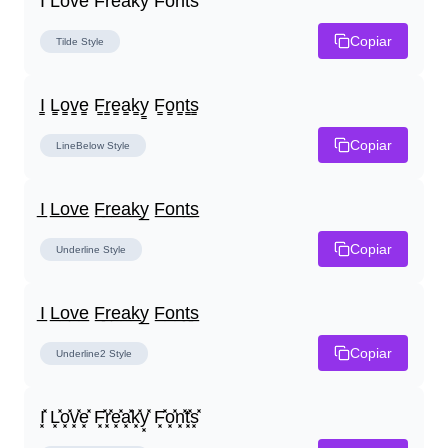
I̾ L̾o̾v̾e̾ F̾r̾e̾a̾k̾y̾ F̾o̾n̾t̾s̾
Copiar
Tilde
Style
I̳ L̳o̳v̳e̳ F̳r̳e̳a̳k̳y̳ F̳o̳n̳t̳s̳
Copiar
LineBelow
Style
I̲ L̲o̲v̲e̲ F̲r̲e̲a̲k̲y̲ F̲o̲n̲t̲s̲
Copiar
Underline
Style
I̲ L̲o̲v̲e̲ F̲r̲e̲a̲k̲y̲ F̲o̲n̲t̲s̲
Copiar
Underline2
Style
I͓̽ L͓̽o͓̽v͓̽e͓̽ F͓̽r͓̽e͓̽a͓̽k͓̽y͓̽ F͓̽o͓̽n͓̽t͓̽s͓̽