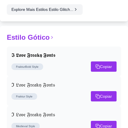
Explore Mais Estilos Estilo Glitch...
Estilo Gótico
𝕴 𝕷𝖔𝖛𝖊 𝕱𝖗𝖊𝖆𝖐𝖞 𝕱𝖔𝖓𝖙𝖘
Copiar
FrakturBold
Style
ℑ 𝔏𝔬𝔳𝔢 𝔉𝔯𝔢𝔞𝔨𝔶 𝔉𝔬𝔫𝔱𝔰
Copiar
Fraktur
Style
ℑ 𝔏𝔬𝔳𝔢 𝔉𝔯𝔢𝔞𝔨𝔶 𝔉𝔬𝔫𝔱𝔰
Copiar
Medieval
Style