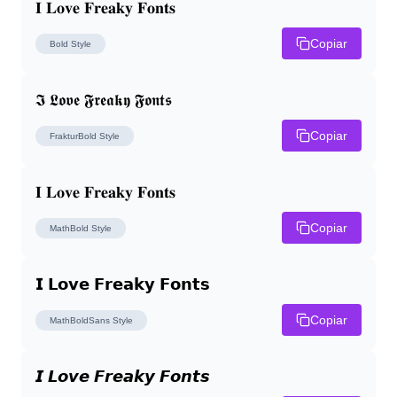
𝐈 𝐋𝐨𝐯𝐞 𝐅𝐫𝐞𝐚𝐤𝐲 𝐅𝐨𝐧𝐭𝐬
Copiar
Bold
Style
𝕴 𝕷𝖔𝖛𝖊 𝕱𝖗𝖊𝖆𝖐𝖞 𝕱𝖔𝖓𝖙𝖘
Copiar
FrakturBold
Style
𝐈 𝐋𝐨𝐯𝐞 𝐅𝐫𝐞𝐚𝐤𝐲 𝐅𝐨𝐧𝐭𝐬
Copiar
MathBold
Style
𝗜 𝗟𝗼𝘃𝗲 𝗙𝗿𝗲𝗮𝗸𝘆 𝗙𝗼𝗻𝘁𝘀
Copiar
MathBoldSans
Style
𝙄 𝙇𝙤𝙫𝙚 𝙁𝙧𝙚𝙖𝙠𝙮 𝙁𝙤𝙣𝙩𝙨