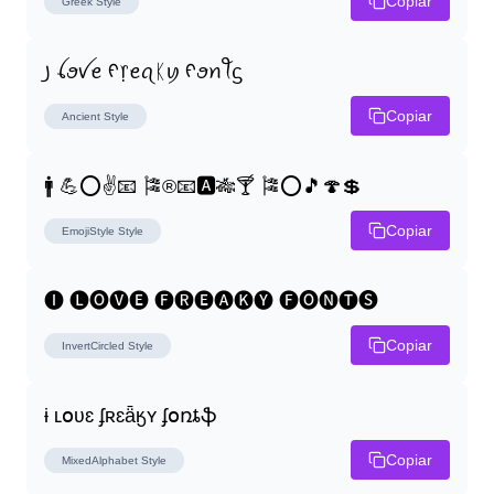
Copiar
Greek
Style
꠸ ꪶꪮꪜꫀ ᠻ᥅ꫀꪖᛕꪗ ᠻꪮꪀꪻᦓ
Copiar
Ancient
Style
🚹 💪⭕✌📧 🎏®📧🅰🎋🍸 🎏⭕🎵🍄💲
Copiar
EmojiStyle
Style
🅘 🅛🅞🅥🅔 🅕🅡🅔🅐🅚🅨 🅕🅞🅝🅣🅢
Copiar
InvertCircled
Style
ɨ ʟօʋɛ ʄʀɛǟӄʏ ʄօռȶֆ
Copiar
MixedAlphabet
Style