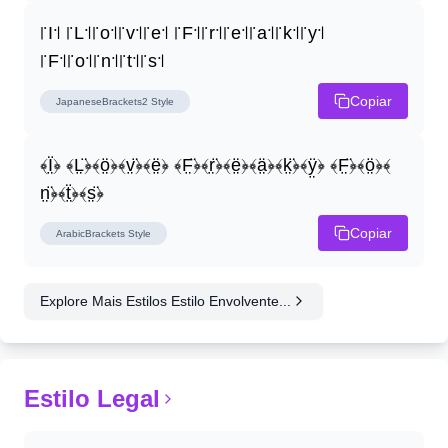
꜍I꜉ ꜍L꜉꜍o꜉꜍v꜉꜍e꜉ ꜍F꜉꜍r꜉꜍e꜉꜍a꜉꜍k꜉꜍y꜉ 
꜍F꜉꜍o꜉꜍n꜉꜍t꜉꜍s꜉
Copiar
JapaneseBrackets2
Style
﴾Ï̤﴿ ﴾L̤̈﴿﴾ö̤﴿﴾v̤̈﴿﴾ë̤﴿ ﴾F̤̈﴿﴾r̤̈﴿﴾ë̤﴿﴾ä̤﴿﴾k̤̈﴿﴾ÿ̤﴿ ﴾F̤̈﴿﴾ö̤﴿﴾
n̤̈﴿﴾ẗ̤﴿﴾s̤̈﴿
Copiar
ArabicBrackets
Style
Explore Mais Estilos Estilo Envolvente...
Estilo Legal