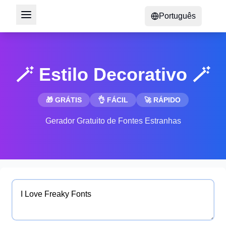
Português
🪄 Estilo Decorativo 🪄
🎁 GRÁTIS
👌 FÁCIL
🚀 RÁPIDO
Gerador Gratuito de Fontes Estranhas