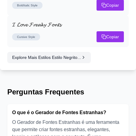
Copiar
BoldItalic
Style
𝓘 𝓛𝓸𝓿𝓮 𝓕𝓻𝓮𝓪𝓴𝔂 𝓕𝓸𝓷𝓽𝓼
Copiar
Cursive
Style
Explore Mais Estilos Estilo Negrito...
Perguntas Frequentes
O que é o Gerador de Fontes Estranhas?
O Gerador de Fontes Estranhas é uma ferramenta
que permite criar fontes estranhas, elegantes,