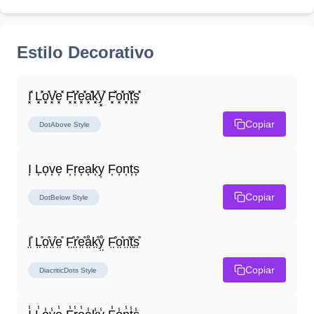
Estilo Decorativo
I͓̽ L͓̽o͓̽v͓̽e͓̽ F͓̽r͓̽e͓̽a͓̽k͓̽y͓̽ F͓̽o͓̽n͓̽t͓̽s͓̽
Copiar
DotAbove
Style
I͎ L͎o͎v͎e͎ F͎r͎e͎a͎k͎y͎ F͎o͎n͎t͎s͎
Copiar
DotBelow
Style
I̤̊ L̤̊o̤̊v̤̊e̤̊ F̤̊r̤̊e̤̊å̤k̤̊ẙ̤ F̤̊o̤̊n̤̊t̤̊s̤̊
Copiar
DiacriticDots
Style