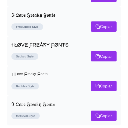
𝕴 𝕷𝖔𝖛𝖊 𝕱𝖗𝖊𝖆𝖐𝖞 𝕱𝖔𝖓𝖙𝖘
Copiar
FrakturBold
Style
Ɨ ŁØVɆ ƑɌɆȂꝀɎ ƑØNŦS
Copiar
Stroked
Style
I ᒪᵒᵛᵉ ᖴʳᵉᵃᵏʸ ᖴᵒⁿᵗˢ
Copiar
Bubbles
Style
ℑ 𝔏𝔬𝔳𝔢 𝔉𝔯𝔢𝔞𝔨𝔶 𝔉𝔬𝔫𝔱𝔰
Copiar
Medieval
Style