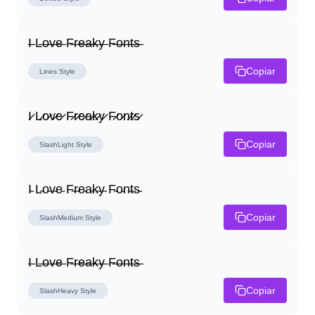
I̶ L̶o̶v̶e̶ F̶r̶e̶a̶k̶y̶ F̶o̶n̶t̶s̶
Copiar
Lines
Style
I̷ L̷o̷v̷e̷ F̷r̷e̷a̷k̷y̷ F̷o̷n̷t̷s̷
Copiar
SlashLight
Style
I̴ L̴o̴v̴e̴ F̴r̴e̴a̴k̴y̴ F̴o̴n̴t̴s̴
Copiar
SlashMedium
Style
I̶ L̶o̶v̶e̶ F̶r̶e̶a̶k̶y̶ F̶o̶n̶t̶s̶
Copiar
SlashHeavy
Style