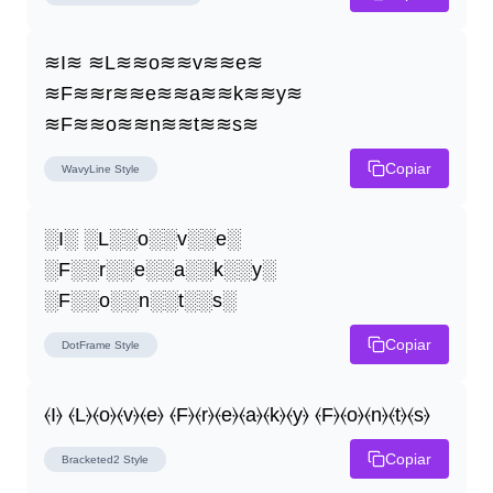
≋I≋ ≋L≋≋o≋≋v≋≋e≋ 
≋F≋≋r≋≋e≋≋a≋≋k≋≋y≋ 
≋F≋≋o≋≋n≋≋t≋≋s≋
Copiar
WavyLine
Style
░I░ ░L░░o░░v░░e░ 
░F░░r░░e░░a░░k░░y░ 
░F░░o░░n░░t░░s░
Copiar
DotFrame
Style
⦑I⦒ ⦑L⦒⦑o⦒⦑v⦒⦑e⦒ ⦑F⦒⦑r⦒⦑e⦒⦑a⦒⦑k⦒⦑y⦒ ⦑F⦒⦑o⦒⦑n⦒⦑t⦒⦑s⦒
Copiar
Bracketed2
Style