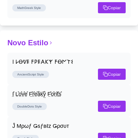
Copiar
MathGreek
Style
Novo Estilo
𐌉 𐌋Ꝋᕓ𐌄 𐌅𐌓𐌄𐌀𐌊𐌙 𐌅Ꝋ𐌍𐌕𐌔
Copiar
AncientScript
Style
I̤̊ L̤̊o̤̊v̤̊e̤̊ F̤̊r̤̊e̤̊å̤k̤̊ẙ̤ F̤̊o̤̊n̤̊t̤̊s̤̊
Copiar
DoubleDots
Style
Ĵ Μρωƒ Ǥѕƒвℓz Ǥρσυт