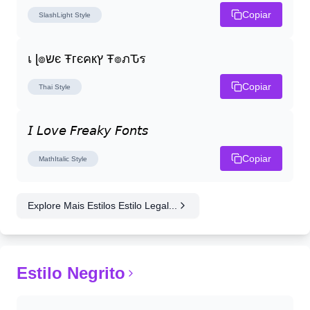
Copiar
SlashLight
Style
เ ɭ๏שє Ŧгєคкץ Ŧ๏ภԎร
Copiar
Thai
Style
𝘐 𝘓𝘰𝘷𝘦 𝘍𝘳𝘦𝘢𝘬𝘺 𝘍𝘰𝘯𝘵𝘴
Copiar
MathItalic
Style
Explore Mais Estilos Estilo Legal...
Estilo Negrito