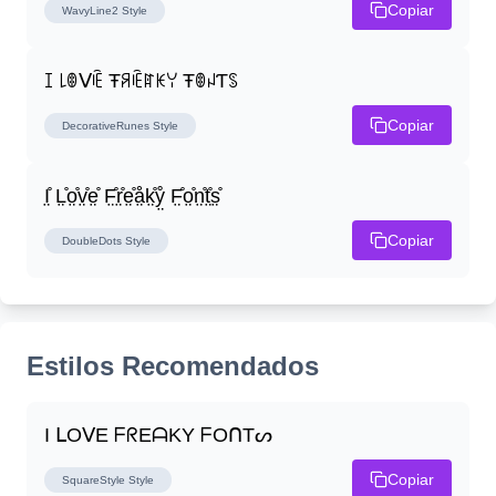
Copiar
WavyLine2
Style
ꀤ ꒒ꂦᐯꍟ Ŧꋪꍟꍏꀘꌩ ŦꂦꈤƬꌗ
Copiar
DecorativeRunes
Style
I̤̊ L̤̊o̤̊v̤̊e̤̊ F̤̊r̤̊e̤̊å̤k̤̊ẙ̤ F̤̊o̤̊n̤̊t̤̊s̤̊
Copiar
DoubleDots
Style
Estilos Recomendados
I ᒪOᐯE ᖴᖇEᗩKY ᖴOᑎTᔕ
Copiar
SquareStyle
Style