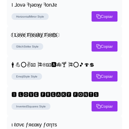
I ⅃ovǝ ꟻɿǝɒʞγ ꟻonɈƨ
Copiar
HorizontalMirror
Style
I҉ L҉o҉v҉e҉ F҉r҉e҉a҉k҉y҉ F҉o҉n҉t҉s҉
Copiar
GlitchStrike
Style
🚹 💪⭕✌📧 🎏®📧🅰🎋🍸 🎏⭕🎵🍄💲
Copiar
EmojiStyle
Style
🅸 🅻🅾🆅🅴 🅵🆁🅴🅰🅺🆈 🅵🅾🅽🆃🆂
Copiar
InvertedSquares
Style
ι ℓσνє ƒяєαку ƒσηтѕ