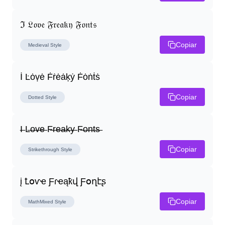
ℑ 𝔏𝔬𝔳𝔢 𝔉𝔯𝔢𝔞𝔨𝔶 𝔉𝔬𝔫𝔱𝔰
Copiar
Medieval
Style
İ Ŀȯṿė Ḟṙėȧḳẏ Ḟȯṅṫṡ
Copiar
Dotted
Style
I̶ L̶o̶v̶e̶ F̶r̶e̶a̶k̶y̶ F̶o̶n̶t̶s̶
Copiar
Strikethrough
Style
į Ꝉօѵҽ Ƒɾҽąҟվ Ƒօղէʂ
Copiar
MathMixed
Style