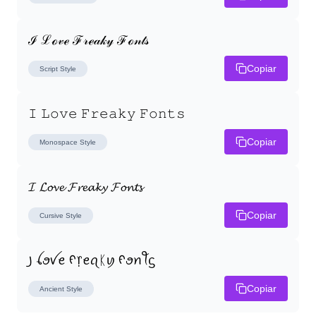
ℐ ℒℴ𝓋ℯ ℱ𝓇ℯ𝒶𝓀𝓎 ℱℴ𝓃𝓉𝓈
Copiar
Script
Style
𝙸 𝙻𝚘𝚟𝚎 𝙵𝚛𝚎𝚊𝚔𝚢 𝙵𝚘𝚗𝚝𝚜
Copiar
Monospace
Style
𝓘 𝓛𝓸𝓿𝓮 𝓕𝓻𝓮𝓪𝓴𝔂 𝓕𝓸𝓷𝓽𝓼
Copiar
Cursive
Style
꠸ ꪶꪮꪜꫀ ᠻ᥅ꫀꪖᛕꪗ ᠻꪮꪀꪻᦓ
Copiar
Ancient
Style