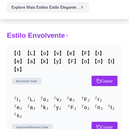
Explore Mais Estilos Estilo Elegante...
Estilo Envolvente
【I】 【L】【o】【v】【e】 【F】【r】
【e】【a】【k】【y】 【F】【o】【n】【t】
【s】
Copiar
Bracketed
Style
『I』 『L』『o』『v』『e』 『F』『r』
『e』『a』『k』『y』 『F』『o』『n』『t』
『s』
Copiar
JapaneseBrackets
Style