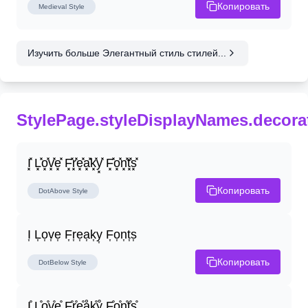
Копировать
Medieval
Style
Изучить больше Элегантный стиль стилей...
StylePage.styleDisplayNames.decora
I͓̽ L͓̽o͓̽v͓̽e͓̽ F͓̽r͓̽e͓̽a͓̽k͓̽y͓̽ F͓̽o͓̽n͓̽t͓̽s͓̽
Копировать
DotAbove
Style
I͎ L͎o͎v͎e͎ F͎r͎e͎a͎k͎y͎ F͎o͎n͎t͎s͎
Копировать
DotBelow
Style
I̤̊ L̤̊o̤̊v̤̊e̤̊ F̤̊r̤̊e̤̊å̤k̤̊ẙ̤ F̤̊o̤̊n̤̊t̤̊s̤̊