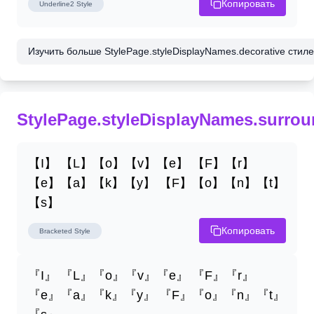
Копировать
Underline2
Style
Изучить больше StylePage.styleDisplayNames.decorative стилей
StylePage.styleDisplayNames.surro
【I】 【L】【o】【v】【e】 【F】【r】
【e】【a】【k】【y】 【F】【o】【n】【t】
【s】
Копировать
Bracketed
Style
『I』 『L』『o』『v』『e』 『F』『r』
『e』『a』『k』『y』 『F』『o』『n』『t』