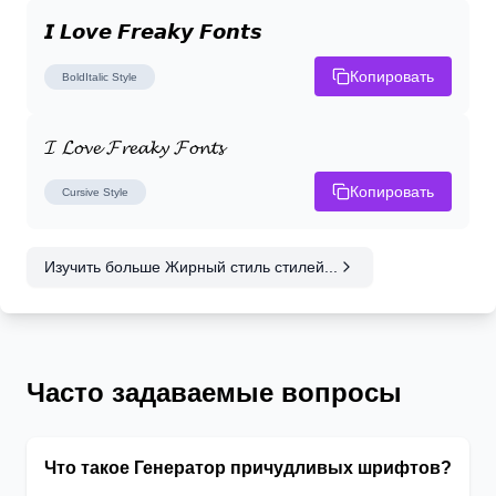
𝙄 𝙇𝙤𝙫𝙚 𝙁𝙧𝙚𝙖𝙠𝙮 𝙁𝙤𝙣𝙩𝙨
Копировать
BoldItalic
Style
𝓘 𝓛𝓸𝓿𝓮 𝓕𝓻𝓮𝓪𝓴𝔂 𝓕𝓸𝓷𝓽𝓼
Копировать
Cursive
Style
Изучить больше Жирный стиль стилей...
Часто задаваемые вопросы
Что такое Генератор причудливых шрифтов?