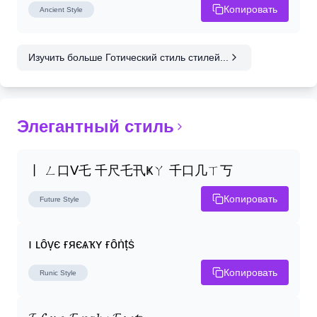
Копировать
Ancient
Style
Изучить больше Готический стиль стилей...
Элегантный стиль
丨 ㄥ口ᐯ乇 千尺乇卂Ҝㄚ 千口几ㄒ丂
Копировать
Future
Style
ı ʟȏṿє ғяєѧҡʏ ғȏṅṭṡ
Копировать
Runic
Style