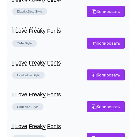
Копировать
DiacriticDots
Style
I̾ L̾o̾v̾e̾ F̾r̾e̾a̾k̾y̾ F̾o̾n̾t̾s̾
Копировать
Tilde
Style
I̳ L̳o̳v̳e̳ F̳r̳e̳a̳k̳y̳ F̳o̳n̳t̳s̳
Копировать
LineBelow
Style
I̲ L̲o̲v̲e̲ F̲r̲e̲a̲k̲y̲ F̲o̲n̲t̲s̲
Копировать
Underline
Style
I̲ L̲o̲v̲e̲ F̲r̲e̲a̲k̲y̲ F̲o̲n̲t̲s̲