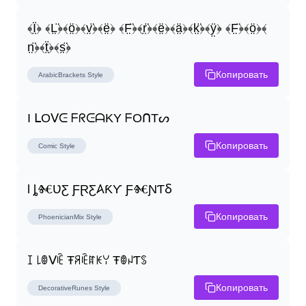
﴾Ï̤﴿ ﴾L̤̈﴿﴾ö̤﴿﴾v̤̈﴿﴾ë̤﴿ ﴾F̤̈﴿﴾r̤̈﴿﴾ë̤﴿﴾ä̤﴿﴾k̤̈﴿﴾ÿ̤﴿ ﴾F̤̈﴿﴾ö̤﴿﴾
n̤̈﴿﴾ẗ̤﴿﴾s̤̈﴿
Копировать
ArabicBrackets
Style
I ᒪOᐯᕮ ᖴᖇᕮᗩKY ᖴOᑎTᔕ
Копировать
Comic
Style
Ɩ ȴⰩƲƸ ƑⱤƸ𐤠ƘƳ ƑⰩƝƬⳜ
Копировать
PhoenicianMix
Style
ꀤ ꒒ꂦᐯꍟ Ŧꋪꍟꍏꀘꌩ ŦꂦꈤƬꌗ
Копировать
DecorativeRunes
Style