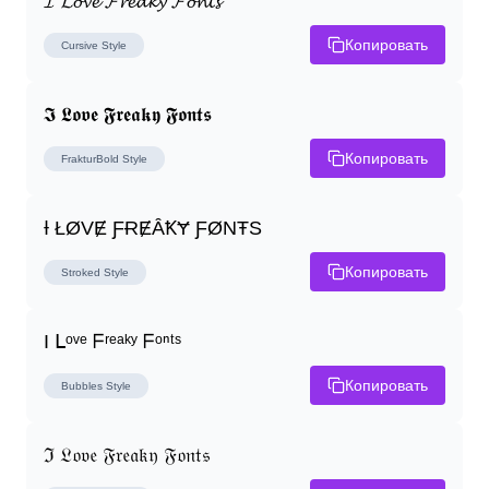
𝓘 𝓛𝓸𝓿𝓮 𝓕𝓻𝓮𝓪𝓴𝔂 𝓕𝓸𝓷𝓽𝓼
Копировать
Cursive
Style
𝕴 𝕷𝖔𝖛𝖊 𝕱𝖗𝖊𝖆𝖐𝖞 𝕱𝖔𝖓𝖙𝖘
Копировать
FrakturBold
Style
Ɨ ŁØVɆ ƑɌɆȂꝀɎ ƑØNŦS
Копировать
Stroked
Style
I ᒪᵒᵛᵉ ᖴʳᵉᵃᵏʸ ᖴᵒⁿᵗˢ
Копировать
Bubbles
Style
ℑ 𝔏𝔬𝔳𝔢 𝔉𝔯𝔢𝔞𝔨𝔶 𝔉𝔬𝔫𝔱𝔰