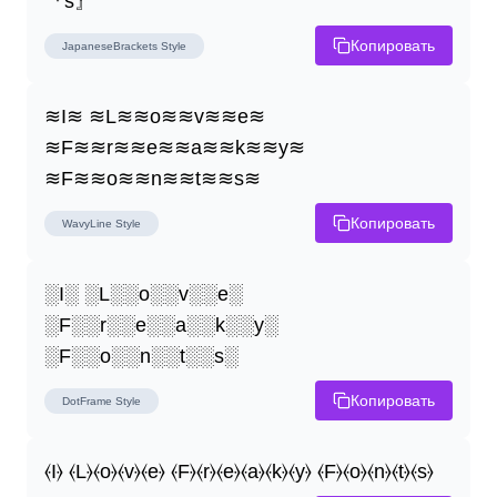
『s』
Копировать
JapaneseBrackets
Style
≋I≋ ≋L≋≋o≋≋v≋≋e≋ 
≋F≋≋r≋≋e≋≋a≋≋k≋≋y≋ 
≋F≋≋o≋≋n≋≋t≋≋s≋
Копировать
WavyLine
Style
░I░ ░L░░o░░v░░e░ 
░F░░r░░e░░a░░k░░y░ 
░F░░o░░n░░t░░s░
Копировать
DotFrame
Style
⦑I⦒ ⦑L⦒⦑o⦒⦑v⦒⦑e⦒ ⦑F⦒⦑r⦒⦑e⦒⦑a⦒⦑k⦒⦑y⦒ ⦑F⦒⦑o⦒⦑n⦒⦑t⦒⦑s⦒