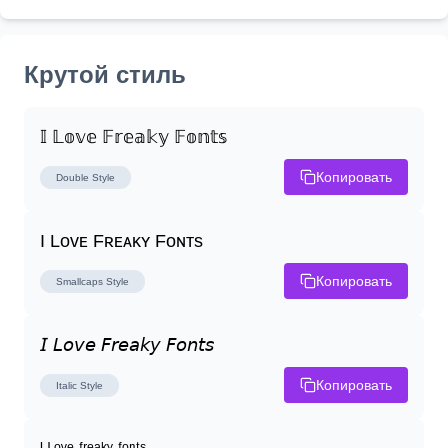
Крутой стиль
𝕀 𝕃𝕠𝕧𝕖 𝔽𝕣𝕖𝕒𝕜𝕪 𝔽𝕠𝕟𝕥𝕤
Копировать
Double
Style
I Lᴏᴠᴇ Fʀᴇᴀᴋʏ Fᴏɴᴛs
Копировать
Smallcaps
Style
𝘐 𝘓𝘰𝘷𝘦 𝘍𝘳𝘦𝘢𝘬𝘺 𝘍𝘰𝘯𝘵𝘴
Копировать
Italic
Style