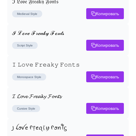
ℑ 𝔏𝔬𝔳𝔢 𝔉𝔯𝔢𝔞𝔨𝔶 𝔉𝔬𝔫𝔱𝔰
Копировать
Medieval
Style
ℐ ℒℴ𝓋ℯ ℱ𝓇ℯ𝒶𝓀𝓎 ℱℴ𝓃𝓉𝓈
Копировать
Script
Style
𝙸 𝙻𝚘𝚟𝚎 𝙵𝚛𝚎𝚊𝚔𝚢 𝙵𝚘𝚗𝚝𝚜
Копировать
Monospace
Style
𝓘 𝓛𝓸𝓿𝓮 𝓕𝓻𝓮𝓪𝓴𝔂 𝓕𝓸𝓷𝓽𝓼
Копировать
Cursive
Style
꠸ ꪶꪮꪜꫀ ᠻ᥅ꫀꪖᛕꪗ ᠻꪮꪀꪻᦓ