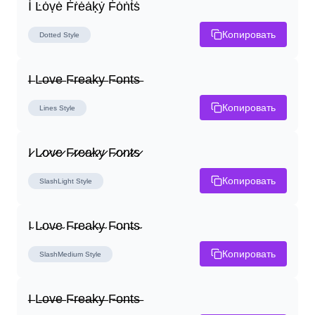
İ Ŀȯṿė Ḟṙėȧḳẏ Ḟȯṅṫṡ
Копировать
Dotted
Style
I̶ L̶o̶v̶e̶ F̶r̶e̶a̶k̶y̶ F̶o̶n̶t̶s̶
Копировать
Lines
Style
I̷ L̷o̷v̷e̷ F̷r̷e̷a̷k̷y̷ F̷o̷n̷t̷s̷
Копировать
SlashLight
Style
I̴ L̴o̴v̴e̴ F̴r̴e̴a̴k̴y̴ F̴o̴n̴t̴s̴
Копировать
SlashMedium
Style
I̶ L̶o̶v̶e̶ F̶r̶e̶a̶k̶y̶ F̶o̶n̶t̶s̶