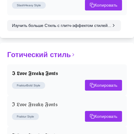
Копировать
SlashHeavy
Style
Изучить больше Стиль с глитч-эффектом стилей...
Готический стиль
𝕴 𝕷𝖔𝖛𝖊 𝕱𝖗𝖊𝖆𝖐𝖞 𝕱𝖔𝖓𝖙𝖘
Копировать
FrakturBold
Style
ℑ 𝔏𝔬𝔳𝔢 𝔉𝔯𝔢𝔞𝔨𝔶 𝔉𝔬𝔫𝔱𝔰
Копировать
Fraktur
Style