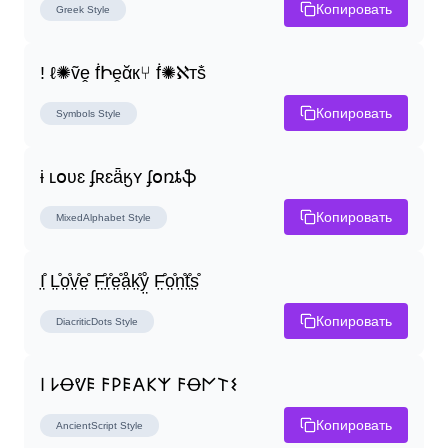
Копировать
Greek
Style
! ℓ✺ṽḙ ḟԻḙᾰк⑂ ḟ✺ℵтṧ
Копировать
Symbols
Style
ɨ ʟօʋɛ ʄʀɛǟӄʏ ʄօռȶֆ
Копировать
MixedAlphabet
Style
I̤̊ L̤̊o̤̊v̤̊e̤̊ F̤̊r̤̊e̤̊å̤k̤̊ẙ̤ F̤̊o̤̊n̤̊t̤̊s̤̊
Копировать
DiacriticDots
Style
𐌉 𐌋Ꝋᕓ𐌄 𐌅𐌓𐌄𐌀𐌊𐌙 𐌅Ꝋ𐌍𐌕𐌔
Копировать
AncientScript
Style