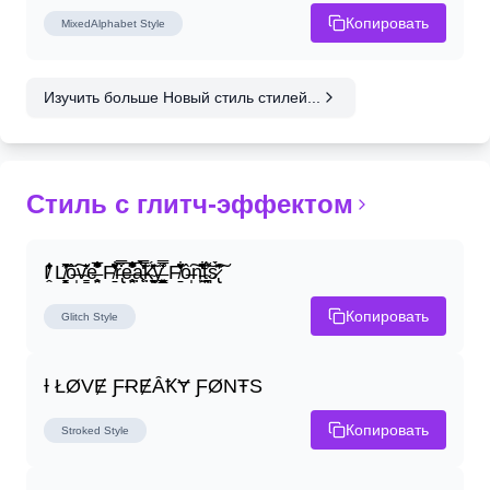
Копировать
MixedAlphabet
Style
Изучить больше Новый стиль стилей...
Стиль с глитч-эффектом
I̸̭̍̄̂̐̒̾̔ L̸̘̳̞̋̓̏̍͐͝ô̶̩͠v̴̳̔̈͛e̶̤̹̼̥͋͆̂̅͊̽͂ F̸̱̈̌͋̍̒̽r̶̢̅͒̿͒e̶̤̹̼̥͋͆̂̅͊̽͂a̶̛̜̥̜̣̔̓̉̿̌̃̀̅k̴͈͕̮͉̫̮̣̃̽̈́̔̎y̶̬͓͍͇̰͚͑̿̓͌ F̸̱̈̌͋̍̒̽ô̶̩͠n̵̫͖͛͗̓̏̌͋̏̔̋t̴̘̪̦͌́̍͝s̷̢̛̀̃̆́̽͘͠
Копировать
Glitch
Style
Ɨ ŁØVɆ ƑɌɆȂꝀɎ ƑØNŦS
Копировать
Stroked
Style