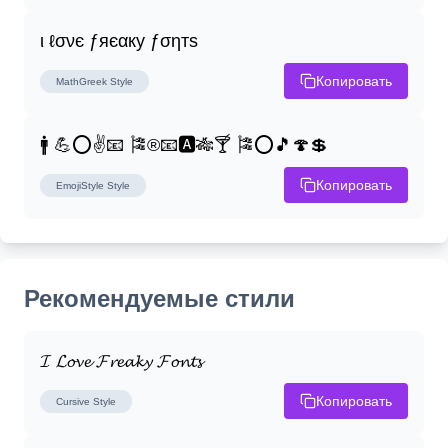
ι ℓσνє ƒяєαку ƒσηтѕ
Копировать
MathGreek
Style
🚹 💪⭕✌📧 🎏®📧🅰🎋🍸 🎏⭕🎵🍄💲
Копировать
EmojiStyle
Style
Рекомендуемые стили
𝓘 𝓛𝓸𝓿𝓮 𝓕𝓻𝓮𝓪𝓴𝔂 𝓕𝓸𝓷𝓽𝓼
Копировать
Cursive
Style