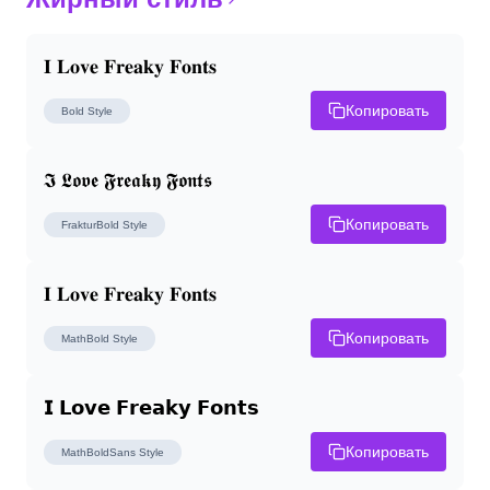
𝐈 𝐋𝐨𝐯𝐞 𝐅𝐫𝐞𝐚𝐤𝐲 𝐅𝐨𝐧𝐭𝐬
Копировать
Bold
Style
𝕴 𝕷𝖔𝖛𝖊 𝕱𝖗𝖊𝖆𝖐𝖞 𝕱𝖔𝖓𝖙𝖘
Копировать
FrakturBold
Style
𝐈 𝐋𝐨𝐯𝐞 𝐅𝐫𝐞𝐚𝐤𝐲 𝐅𝐨𝐧𝐭𝐬
Копировать
MathBold
Style
𝗜 𝗟𝗼𝘃𝗲 𝗙𝗿𝗲𝗮𝗸𝘆 𝗙𝗼𝗻𝘁𝘀
Копировать
MathBoldSans
Style