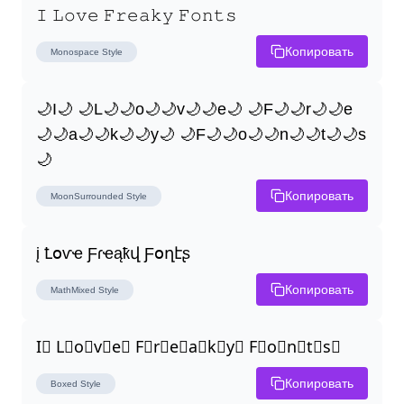
𝙸 𝙻𝚘𝚟𝚎 𝙵𝚛𝚎𝚊𝚔𝚢 𝙵𝚘𝚗𝚝𝚜
Копировать
Monospace
Style
🌙I🌙 🌙L🌙🌙o🌙🌙v🌙🌙e🌙 🌙F🌙🌙r🌙🌙e
🌙🌙a🌙🌙k🌙🌙y🌙 🌙F🌙🌙o🌙🌙n🌙🌙t🌙🌙s
🌙
Копировать
MoonSurrounded
Style
į Ꝉօѵҽ Ƒɾҽąҟվ Ƒօղէʂ
Копировать
MathMixed
Style
I⃣ L⃣o⃣v⃣e⃣ F⃣r⃣e⃣a⃣k⃣y⃣ F⃣o⃣n⃣t⃣s⃣
Копировать
Boxed
Style