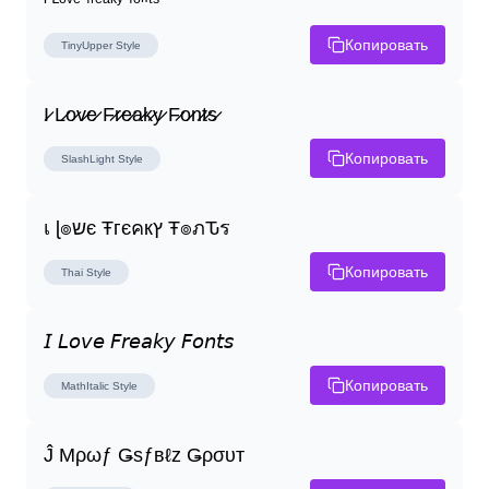
ᴵ ᴸᵒᵛᵉ ᶠʳᵉᵃᵏʸ ᶠᵒⁿᵗˢ
Копировать
TinyUpper
Style
I̷ L̷o̷v̷e̷ F̷r̷e̷a̷k̷y̷ F̷o̷n̷t̷s̷
Копировать
SlashLight
Style
เ ɭ๏שє Ŧгєคкץ Ŧ๏ภԎร
Копировать
Thai
Style
𝘐 𝘓𝘰𝘷𝘦 𝘍𝘳𝘦𝘢𝘬𝘺 𝘍𝘰𝘯𝘵𝘴
Копировать
MathItalic
Style
Ĵ Μρωƒ Ǥѕƒвℓz Ǥρσυт