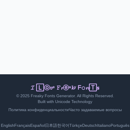
Ｉ Ⓛℴｖⓔ Ｆ𝚛𝔢𝔞𝕜🅈 🄵ⓞ𝐧𝓉𝕤
© 2025 Freaky Fonts Generator. All Rights Reserved.
Built with Unicode Technology
Политика конфиденциальности
Часто задаваемые вопросы
English
Français
Español
日本語
한국어
Türkçe
Deutsch
Italiano
Português