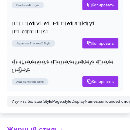
Копировать
Bracketed2
Style
꜍I꜉ ꜍L꜉꜍o꜉꜍v꜉꜍e꜉ ꜍F꜉꜍r꜉꜍e꜉꜍a꜉꜍k꜉꜍y꜉ 
꜍F꜉꜍o꜉꜍n꜉꜍t꜉꜍s꜉
Копировать
JapaneseBrackets2
Style
﴾Ï̤﴿ ﴾L̤̈﴿﴾ö̤﴿﴾v̤̈﴿﴾ë̤﴿ ﴾F̤̈﴿﴾r̤̈﴿﴾ë̤﴿﴾ä̤﴿﴾k̤̈﴿﴾ÿ̤﴿ ﴾F̤̈﴿﴾ö̤﴿﴾
n̤̈﴿﴾ẗ̤﴿﴾s̤̈﴿
Копировать
ArabicBrackets
Style
Изучить больше StylePage.styleDisplayNames.surrounded стиле
Жирный стиль