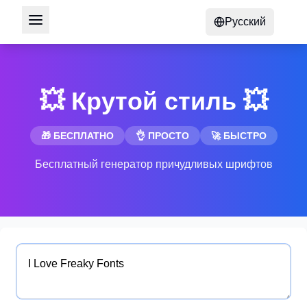
Русский
💥 Крутой стиль 💥
🎁 БЕСПЛАТНО
👌 ПРОСТО
🚀 БЫСТРО
Бесплатный генератор причудливых шрифтов