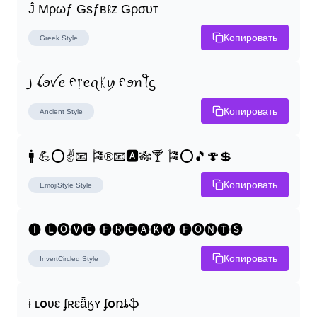
Ĵ Μρωƒ Ǥѕƒвℓz Ǥρσυт
Копировать
Greek
Style
꠸ ꪶꪮꪜꫀ ᠻ᥅ꫀꪖᛕꪗ ᠻꪮꪀꪻᦓ
Копировать
Ancient
Style
🚹 💪⭕✌📧 🎏®📧🅰🎋🍸 🎏⭕🎵🍄💲
Копировать
EmojiStyle
Style
🅘 🅛🅞🅥🅔 🅕🅡🅔🅐🅚🅨 🅕🅞🅝🅣🅢
Копировать
InvertCircled
Style
ɨ ʟօʋɛ ʄʀɛǟӄʏ ʄօռȶֆ