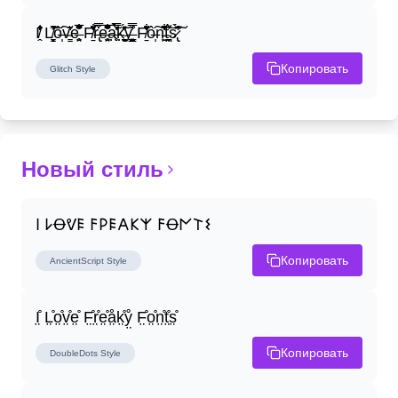
I̸̭̍̄̂̐̒̾̔ L̸̘̳̞̋̓̏̍͐͝ô̶̩͠v̴̳̔̈͛e̶̤̹̼̥͋͆̂̅͊̽͂ F̸̱̈̌͋̍̒̽r̶̢̅͒̿͒e̶̤̹̼̥͋͆̂̅͊̽͂a̶̛̜̥̜̣̔̓̉̿̌̃̀̅k̴͈͕̮͉̫̮̣̃̽̈́̔̎y̶̬͓͍͇̰͚͑̿̓͌ F̸̱̈̌͋̍̒̽ô̶̩͠n̵̫͖͛͗̓̏̌͋̏̔̋t̴̘̪̦͌́̍͝s̷̢̛̀̃̆́̽͘͠
Копировать
Glitch
Style
Новый стиль
𐌉 𐌋Ꝋᕓ𐌄 𐌅𐌓𐌄𐌀𐌊𐌙 𐌅Ꝋ𐌍𐌕𐌔
Копировать
AncientScript
Style
I̤̊ L̤̊o̤̊v̤̊e̤̊ F̤̊r̤̊e̤̊å̤k̤̊ẙ̤ F̤̊o̤̊n̤̊t̤̊s̤̊
Копировать
DoubleDots
Style