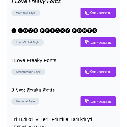
𝘐 𝘓𝘰𝘷𝘦 𝘍𝘳𝘦𝘢𝘬𝘺 𝘍𝘰𝘯𝘵𝘴
Копировать
MathItalic
Style
🅘 🅛🅞🅥🅔 🅕🅡🅔🅐🅚🅨 🅕🅞🅝🅣🅢
Копировать
InvertCircled
Style
I̶ L̶o̶v̶e̶ F̶r̶e̶a̶k̶y̶ F̶o̶n̶t̶s̶
Копировать
Strikethrough
Style
ℑ 𝔏𝔬𝔳𝔢 𝔉𝔯𝔢𝔞𝔨𝔶 𝔉𝔬𝔫𝔱𝔰
Копировать
Medieval
Style
꜍I꜉ ꜍L꜉꜍o꜉꜍v꜉꜍e꜉ ꜍F꜉꜍r꜉꜍e꜉꜍a꜉꜍k꜉꜍y꜉ 