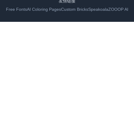
友情链接
Free Fonts
AI Coloring Pages
Custom Bricks
Speakoala
ZOOOP AI