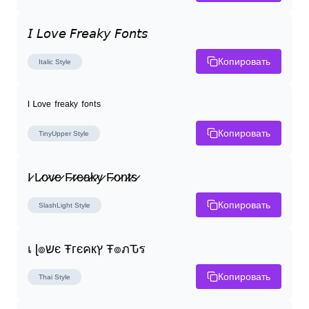
𝘐 𝘓𝘰𝘷𝘦 𝘍𝘳𝘦𝘢𝘬𝘺 𝘍𝘰𝘯𝘵𝘴
Копировать
Italic
Style
ᴵ ᴸᵒᵛᵉ ᶠʳᵉᵃᵏʸ ᶠᵒⁿᵗˢ
Копировать
TinyUpper
Style
I̷ L̷o̷v̷e̷ F̷r̷e̷a̷k̷y̷ F̷o̷n̷t̷s̷
Копировать
SlashLight
Style
เ ɭ๏שє Ŧгєคкץ Ŧ๏ภԎร
Копировать
Thai
Style