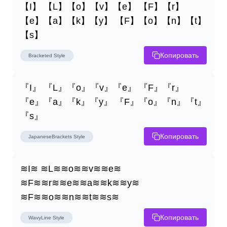
【I】 【L】【o】【v】【e】 【F】【r】
【e】【a】【k】【y】 【F】【o】【n】【t】
【s】
Копировать
Bracketed
Style
『I』 『L』『o』『v』『e』 『F』『r』
『e』『a』『k』『y』 『F』『o』『n』『t』
『s』
Копировать
JapaneseBrackets
Style
≋I≋ ≋L≋≋o≋≋v≋≋e≋ 
≋F≋≋r≋≋e≋≋a≋≋k≋≋y≋ 
≋F≋≋o≋≋n≋≋t≋≋s≋
Копировать
WavyLine
Style