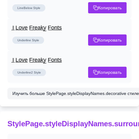
Копировать
LineBelow
Style
I̲ L̲o̲v̲e̲ F̲r̲e̲a̲k̲y̲ F̲o̲n̲t̲s̲
Копировать
Underline
Style
I̲ L̲o̲v̲e̲ F̲r̲e̲a̲k̲y̲ F̲o̲n̲t̲s̲
Копировать
Underline2
Style
Изучить больше StylePage.styleDisplayNames.decorative стилей
StylePage.styleDisplayNames.surro