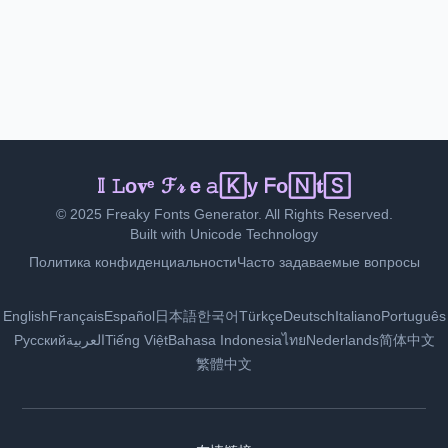
ℑ ℒo🅅e 𝙵𝕣𝚎🄰ᵏ𝔶 𝙵ⓞ𝚗ts
© 2025 Freaky Fonts Generator. All Rights Reserved.
Built with Unicode Technology
Политика конфиденциальности
Часто задаваемые вопросы
English
Français
Español
日本語
한국어
Türkçe
Deutsch
Italiano
Português
Русский
العربية
Tiếng Việt
Bahasa Indonesia
ไทย
Nederlands
简体中文
繁體中文