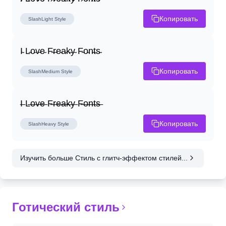
Копировать
SlashLight
Style
I̴ L̴o̴v̴e̴ F̴r̴e̴a̴k̴y̴ F̴o̴n̴t̴s̴
Копировать
SlashMedium
Style
I̶ L̶o̶v̶e̶ F̶r̶e̶a̶k̶y̶ F̶o̶n̶t̶s̶
Копировать
SlashHeavy
Style
Изучить больше Стиль с глитч-эффектом стилей...
Готический стиль