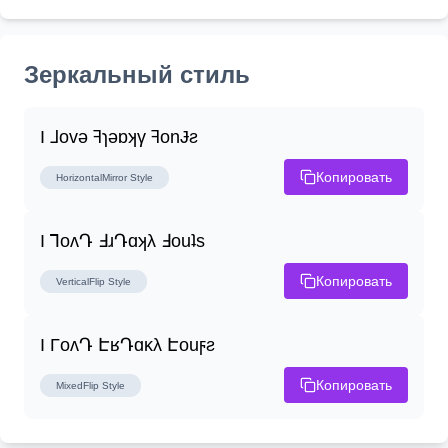
Зеркальный стиль
I ⅃ovǝ ꟻɿǝɒʞγ ꟻonɈƨ
Копировать
HorizontalMirror
Style
I ꓶoʌԴ ꓞɹԴɑʞλ ꓞouʇs
Копировать
VerticalFlip
Style
I ΓoʌԴ ԷʁԴɑĸλ Էouϝƨ
Копировать
MixedFlip
Style