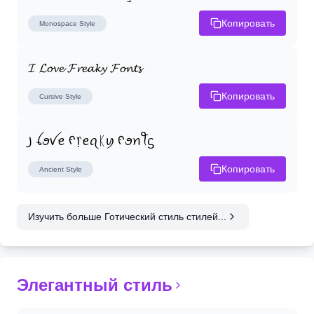
Копировать
Monospace
Style
𝓘 𝓛𝓸𝓿𝓮 𝓕𝓻𝓮𝓪𝓴𝔂 𝓕𝓸𝓷𝓽𝓼
Копировать
Cursive
Style
꠸ ꪶꪮꪜꫀ ᠻ᥅ꫀꪖᛕꪗ ᠻꪮꪀꪻᦓ
Копировать
Ancient
Style
Изучить больше Готический стиль стилей...
Элегантный стиль