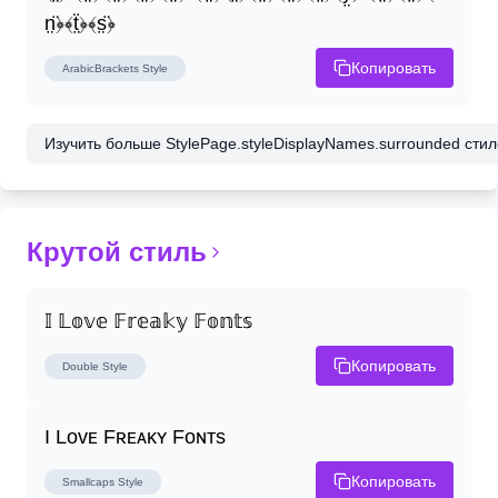
n̤̈﴿﴾ẗ̤﴿﴾s̤̈﴿
Копировать
ArabicBrackets
Style
Изучить больше StylePage.styleDisplayNames.surrounded стиле
Крутой стиль
𝕀 𝕃𝕠𝕧𝕖 𝔽𝕣𝕖𝕒𝕜𝕪 𝔽𝕠𝕟𝕥𝕤
Копировать
Double
Style
I Lᴏᴠᴇ Fʀᴇᴀᴋʏ Fᴏɴᴛs
Копировать
Smallcaps
Style