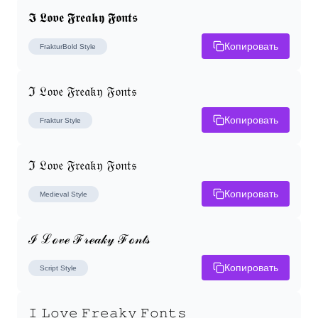
𝕴 𝕷𝖔𝖛𝖊 𝕱𝖗𝖊𝖆𝖐𝖞 𝕱𝖔𝖓𝖙𝖘
Копировать
FrakturBold
Style
ℑ 𝔏𝔬𝔳𝔢 𝔉𝔯𝔢𝔞𝔨𝔶 𝔉𝔬𝔫𝔱𝔰
Копировать
Fraktur
Style
ℑ 𝔏𝔬𝔳𝔢 𝔉𝔯𝔢𝔞𝔨𝔶 𝔉𝔬𝔫𝔱𝔰
Копировать
Medieval
Style
ℐ ℒℴ𝓋ℯ ℱ𝓇ℯ𝒶𝓀𝓎 ℱℴ𝓃𝓉𝓈
Копировать
Script
Style
𝙸 𝙻𝚘𝚟𝚎 𝙵𝚛𝚎𝚊𝚔𝚢 𝙵𝚘𝚗𝚝𝚜