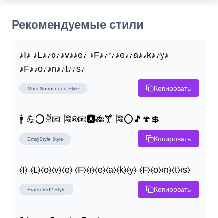
Рекомендуемые стили
♪I♪ ♪L♪♪o♪♪v♪♪e♪ ♪F♪♪r♪♪e♪♪a♪♪k♪♪y♪ 
♪F♪♪o♪♪n♪♪t♪♪s♪
Копировать
MusicSurrounded
Style
🚹 💪⭕✌📧 🎏®📧🅰🎋🍸 🎏⭕🎵🍄💲
Копировать
EmojiStyle
Style
⦑I⦒ ⦑L⦒⦑o⦒⦑v⦒⦑e⦒ ⦑F⦒⦑r⦒⦑e⦒⦑a⦒⦑k⦒⦑y⦒ ⦑F⦒⦑o⦒⦑n⦒⦑t⦒⦑s⦒
Копировать
Bracketed2
Style