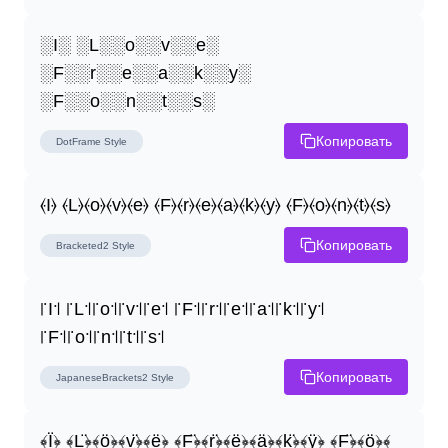
░I░ ░L░░o░░v░░e░ 
░F░░r░░e░░a░░k░░y░ 
░F░░o░░n░░t░░s░
Копировать
DotFrame
Style
⦑I⦒ ⦑L⦒⦑o⦒⦑v⦒⦑e⦒ ⦑F⦒⦑r⦒⦑e⦒⦑a⦒⦑k⦒⦑y⦒ ⦑F⦒⦑o⦒⦑n⦒⦑t⦒⦑s⦒
Копировать
Bracketed2
Style
꜍I꜉ ꜍L꜉꜍o꜉꜍v꜉꜍e꜉ ꜍F꜉꜍r꜉꜍e꜉꜍a꜉꜍k꜉꜍y꜉ 
꜍F꜉꜍o꜉꜍n꜉꜍t꜉꜍s꜉
Копировать
JapaneseBrackets2
Style
﴾Ï̤﴿ ﴾L̤̈﴿﴾ö̤﴿﴾v̤̈﴿﴾ë̤﴿ ﴾F̤̈﴿﴾r̤̈﴿﴾ë̤﴿﴾ä̤﴿﴾k̤̈﴿﴾ÿ̤﴿ ﴾F̤̈﴿﴾ö̤﴿﴾