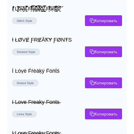
I̸̭̍̄̂̐̒̾̔ L̸̘̳̞̋̓̏̍͐͝ô̶̩͠v̴̳̔̈͛e̶̤̹̼̥͋͆̂̅͊̽͂ F̸̱̈̌͋̍̒̽r̶̢̅͒̿͒e̶̤̹̼̥͋͆̂̅͊̽͂a̶̛̜̥̜̣̔̓̉̿̌̃̀̅k̴͈͕̮͉̫̮̣̃̽̈́̔̎y̶̬͓͍͇̰͚͑̿̓͌ F̸̱̈̌͋̍̒̽ô̶̩͠n̵̫͖͛͗̓̏̌͋̏̔̋t̴̘̪̦͌́̍͝s̷̢̛̀̃̆́̽͘͠
Копировать
Glitch
Style
Ɨ ŁØVɆ ƑɌɆȂꝀɎ ƑØNŦS
Копировать
Stroked
Style
İ Ŀȯṿė Ḟṙėȧḳẏ Ḟȯṅṫṡ
Копировать
Dotted
Style
I̶ L̶o̶v̶e̶ F̶r̶e̶a̶k̶y̶ F̶o̶n̶t̶s̶
Копировать
Lines
Style
I̷ L̷o̷v̷e̷ F̷r̷e̷a̷k̷y̷ F̷o̷n̷t̷s̷