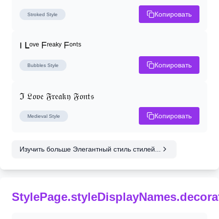
Копировать
Stroked
Style
I ᒪᵒᵛᵉ ᖴʳᵉᵃᵏʸ ᖴᵒⁿᵗˢ
Копировать
Bubbles
Style
ℑ 𝔏𝔬𝔳𝔢 𝔉𝔯𝔢𝔞𝔨𝔶 𝔉𝔬𝔫𝔱𝔰
Копировать
Medieval
Style
Изучить больше Элегантный стиль стилей...
StylePage.styleDisplayNames.decora