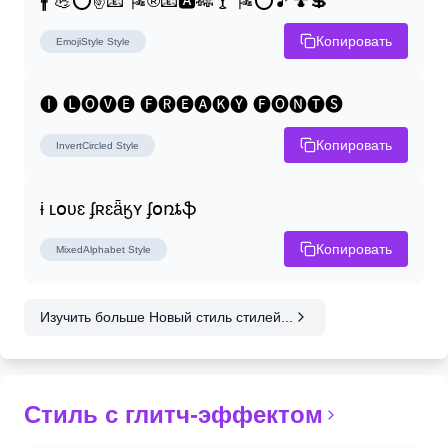
🚹 💪⭕✌📧 🎏®📧🅰🎋🍸 🎏⭕🎵🍄💲
Копировать
EmojiStyle
Style
🅘 🅛🅞🅥🅔 🅕🅡🅔🅐🅚🅨 🅕🅞🅝🅣🅢
Копировать
InvertCircled
Style
ɨ ʟօʋɛ ʄʀɛǟӄʏ ʄօռȶֆ
Копировать
MixedAlphabet
Style
Изучить больше Новый стиль стилей...
Стиль с глитч-эффектом