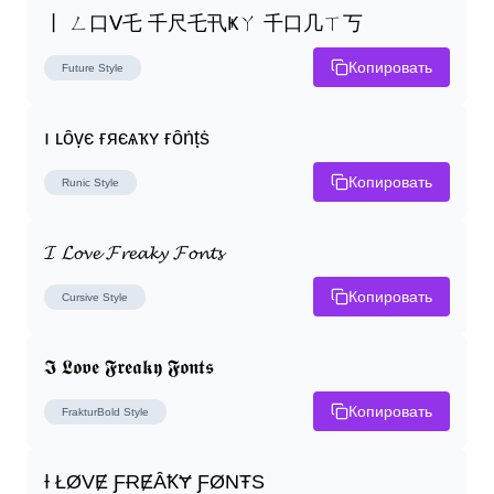
丨 ㄥ口ᐯ乇 千尺乇卂Ҝㄚ 千口几ㄒ丂
Копировать
Future
Style
ı ʟȏṿє ғяєѧҡʏ ғȏṅṭṡ
Копировать
Runic
Style
𝓘 𝓛𝓸𝓿𝓮 𝓕𝓻𝓮𝓪𝓴𝔂 𝓕𝓸𝓷𝓽𝓼
Копировать
Cursive
Style
𝕴 𝕷𝖔𝖛𝖊 𝕱𝖗𝖊𝖆𝖐𝖞 𝕱𝖔𝖓𝖙𝖘
Копировать
FrakturBold
Style
Ɨ ŁØVɆ ƑɌɆȂꝀɎ ƑØNŦS