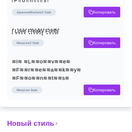
꜍F꜉꜍o꜉꜍n꜉꜍t꜉꜍s꜉
Копировать
JapaneseBrackets2
Style
I͓̽ L͓̽o͓̽v͓̽e͓̽ F͓̽r͓̽e͓̽a͓̽k͓̽y͓̽ F͓̽o͓̽n͓̽t͓̽s͓̽
Копировать
WavyLine2
Style
≋I≋ ≋L≋≋o≋≋v≋≋e≋ 
≋F≋≋r≋≋e≋≋a≋≋k≋≋y≋ 
≋F≋≋o≋≋n≋≋t≋≋s≋
Копировать
WavyLine
Style
Новый стиль