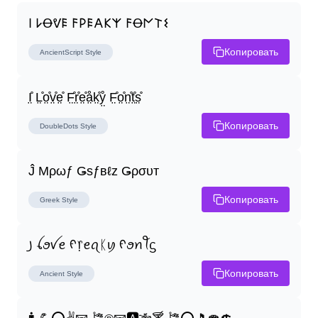
𐌉 𐌋Ꝋᕓ𐌄 𐌅𐌓𐌄𐌀𐌊𐌙 𐌅Ꝋ𐌍𐌕𐌔
Копировать
AncientScript
Style
I̤̊ L̤̊o̤̊v̤̊e̤̊ F̤̊r̤̊e̤̊å̤k̤̊ẙ̤ F̤̊o̤̊n̤̊t̤̊s̤̊
Копировать
DoubleDots
Style
Ĵ Μρωƒ Ǥѕƒвℓz Ǥρσυт
Копировать
Greek
Style
꠸ ꪶꪮꪜꫀ ᠻ᥅ꫀꪖᛕꪗ ᠻꪮꪀꪻᦓ
Копировать
Ancient
Style