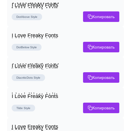
I͓̽ L͓̽o͓̽v͓̽e͓̽ F͓̽r͓̽e͓̽a͓̽k͓̽y͓̽ F͓̽o͓̽n͓̽t͓̽s͓̽
Копировать
DotAbove
Style
I͎ L͎o͎v͎e͎ F͎r͎e͎a͎k͎y͎ F͎o͎n͎t͎s͎
Копировать
DotBelow
Style
I̤̊ L̤̊o̤̊v̤̊e̤̊ F̤̊r̤̊e̤̊å̤k̤̊ẙ̤ F̤̊o̤̊n̤̊t̤̊s̤̊
Копировать
DiacriticDots
Style
I̾ L̾o̾v̾e̾ F̾r̾e̾a̾k̾y̾ F̾o̾n̾t̾s̾
Копировать
Tilde
Style
I̳ L̳o̳v̳e̳ F̳r̳e̳a̳k̳y̳ F̳o̳n̳t̳s̳