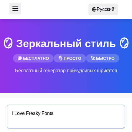
Русский
🪞 Зеркальный стиль 🪞
🎁 БЕСПЛАТНО
👌 ПРОСТО
🚀 БЫСТРО
Бесплатный генератор причудливых шрифтов